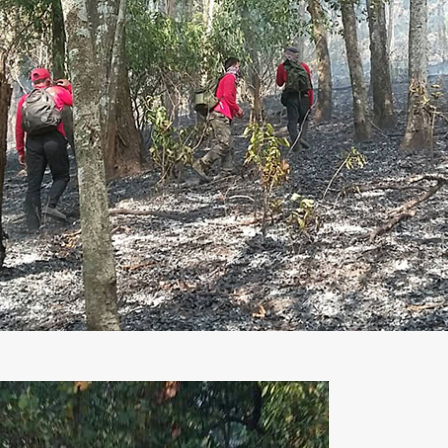
SHARE
TWEET
LINE
EMAIL