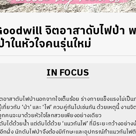
oodwill จิตอาสาดับไฟป่า พ
่าในหัวใจคนรุ่นใหม่
IN FOCUS
อาสาดับไฟป่านอกจากใจเต็มร้อย ร่างกายแข็งแรงไม่เป็นภ
เกี่ยวกับ ‘ป่า’ และ ‘ไฟ’ ควบคู่กันไปเช่นกัน ด้วยเหตุนี้ งานจ
ที่ทุกคนจะมาด้วยหัวใจโลกสวยเพียงอย่างเดียว
บได้ด้วยน้ำ แต่ดับได้ด้วย ‘แนวกันไฟ’ ที่มีระยะกว้างอย่างน้
ีกฝั่ง นักดับไฟป่าจึงต้องมีทักษะและอุปกรณ์ทำแนวกันไฟต