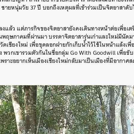
 ชายหนุ่มวัย 37 ปี บอกถึงเหตุผลที่เข้าร่วมเป็นจิตอาสาด
ลงแล้ว แต่ภารกิจของจิตอาสายังคงเดินทางหน้าต่อเพื่อเตร
ือนพฤษภาคมที่ผ่านมา บรรดาจิตอาสารุ่นเก่าและใหม่มีนัดม
ัดเชียงใหม่ เพื่อขุดลอกฝายกักเก็บน้ำไว้ใช้ในหน้าแล้งเพื่อใ
พิง พวกเขารวมตัวกันในชื่อกลุ่ม Go With Goodwill เพื่อขั
พราะอยากเห็นเมืองเชียงใหม่กลับมาเป็นเมืองที่มีอากาศส
นหา