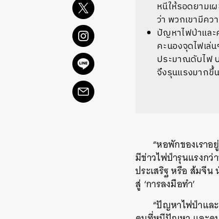
หนีให้รอดยามเผช
ว่า พวกเขามีความ
ปัญหาไฟป่าและค่า
คะนองจุดไฟเล่น
ประมาณดับไฟ บา
จึงรุนแรงมากขึ้น
“หอพักของเราอยู
มีข่าวไฟป่ารุนแรงกว่
ประเสริฐ หรือ ส้มจีน
สู่ ‘การลงมือทำ’
“ปัญหาไฟป่าและฝุ
คนที่หนีปัญหา และคน