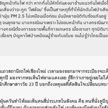
ิญหน้ากับไฟ ทว่า หากกิ่งไม้หักโค่นลงมาข้ามแนวกันไฟเมื่อ
เสี่ยงว่าจะถูก ‘ไฟล้อม’ ซึ่งเป็นสาเหตุที่ทำให้นักดับไฟป่าเ
ฝุ่น PM 2.5 ไม่เหมือนเมื่อก่อน มันมีหลายมิติทับซ้อนกันอย
ๆ จนลุกลาม บางกรณีเผาเพราะไม่ชอบหน้ากัน บางกรณีเผาเ
งกรณีต้องการขยายพื้นที่การเกษตร เมื่อเราเอา ทุกมิติม
เรื่อยๆ ปัญหาไฟป่าเหมือนผู้ร้ายกับขโมย จนไม่รู้ว่าใครเป็น
่แถวสถานีรถไฟเชียงใหม่ เวลามองออกมาจากระเบียงจะเห็
าทุกปี มองจากหอเห็นไฟลามแดงเลย รู้สึกว่าเราอยู่เฉยไม่ได
 นักศึกษาสาววัย 23 ปี บอกถึงเหตุผลที่ตัดสินใจเปลี่ยนบทบ
่นควันทำให้ผมเห็นคนสี่ประเภทในสังคม คือ คนที่นั่งดูป
ที่แก้ปัญหา ถ้าเราอยากช่วยดับไฟ เราต้องลงมือทำอะไรส