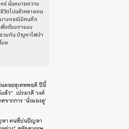
ไหร่ นั่นหมายความ
สียชีวิตไปแล้วหลายคน
ู่ บางกรณีมีคนคึก
พื่อต้องการงบ
ารวมกัน ปัญหาไฟป่า
ขโมย
นดอยสุเทพพอดี ปีนี้
้แล้ว” เปรมวดี วงค์
าทจากการ ‘นั่งมองดู’
ัญหา คนที่บ่นปัญหา
ักอย่าง” สหัสศวรรษ