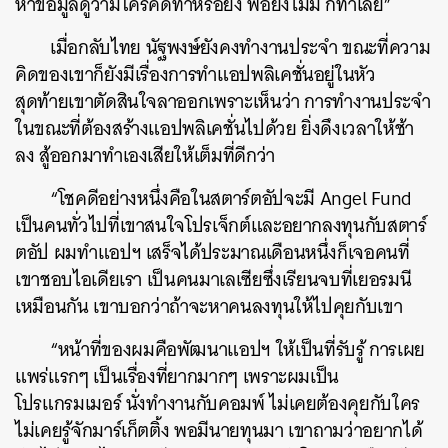
หาข้อมูลดูว่ามีใครคิดทำหรือยัง พอยังไม่มี ก็ทำเลย”
เมื่อกลับไทย นัฐพงษ์ยังคงทำงานประจำ ขณะที่ความ
คิดของเขาก็ยังมีเรื่องการทำแอปพลิเคชั่นอยู่ในหัว
สุดท้ายเขาตัดสินใจลาออกเพราะเห็นว่า การทำงานประจำ
ในขณะที่ต้องสร้างแอปพลิเคชั่นไปด้วย ยิ่งดึงเวลาให้ช้า
ลง สู้ออกมาทำเองเสียให้เต็มที่ดีกว่า
“โชคดีอย่างหนึ่งคือในสตาร์ตอัปจะมี Angel Fund
เป็นคนทั่วไปที่เขาสนใจโปรเจ็กต์และอยากลงทุนกับสตาร์
ตอัป ผมทำแอปฯ เสร็จได้ประมาณเดือนหนึ่งก็เจอคนที่
เขาชอบไอเดียเรา เป็นคนมาเลเซียซึ่งเรียนจบที่เยอรมนี
เหมือนกัน เขาบอกว่าถ้าจะหาคนลงทุนให้ไปคุยกับเขา
“หน้าที่ของผมคือพัฒนาแอปฯ ให้เป็นที่รับรู้ การเผย
แพร่แรกๆ เป็นเรื่องที่ยากมากๆ เพราะผมเป็น
โปรแกรมเมอร์ นั่งทำงานกับคอมพ์ ไม่เคยต้องคุยกับใคร
ไม่เคยรู้จักมาร์เก็ตติ้ง พอมีนายทุนมา เขาถามว่าอยากได้