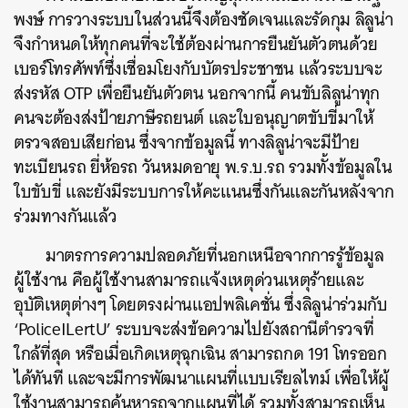
พงษ์ การวางระบบในส่วนนี้จึงต้องชัดเจนและรัดกุม ลิลูน่า
จึงกำหนดให้ทุกคนที่จะใช้ต้องผ่านการยืนยันตัวตนด้วย
เบอร์โทรศัพท์ซึ่งเชื่อมโยงกับบัตรประชาชน แล้วระบบจะ
ส่งรหัส OTP เพื่อยืนยันตัวตน นอกจากนี้ คนขับลิลูน่าทุก
คนจะต้องส่งป้ายภาษีรถยนต์ และใบอนุญาตขับขี่มาให้
ตรวจสอบเสียก่อน ซึ่งจากข้อมูลนี้ ทางลิลูน่าจะมีป้าย
ทะเบียนรถ ยี่ห้อรถ วันหมดอายุ พ.ร.บ.รถ รวมทั้งข้อมูลใน
ใบขับขี่ และยังมีระบบการให้คะแนนซึ่งกันและกันหลังจาก
ร่วมทางกันแล้ว
มาตรการความปลอดภัยที่นอกเหนือจากการรู้ข้อมูล
ผู้ใช้งาน คือผู้ใช้งานสามารถแจ้งเหตุด่วนเหตุร้ายและ
อุบัติเหตุต่างๆ โดยตรงผ่านแอปพลิเคชั่น ซึ่งลิลูน่าร่วมกับ
‘PoliceILertU’ ระบบจะส่งข้อความไปยังสถานีตำรวจที่
ใกล้ที่สุด หรือเมื่อเกิดเหตุฉุกเฉิน สามารถกด 191 โทรออก
ได้ทันที และจะมีการพัฒนาแผนที่แบบเรียลไทม์ เพื่อให้ผู้
ใช้งานสามารถค้นหารถจากแผนที่ได้ รวมทั้งสามารถเห็น