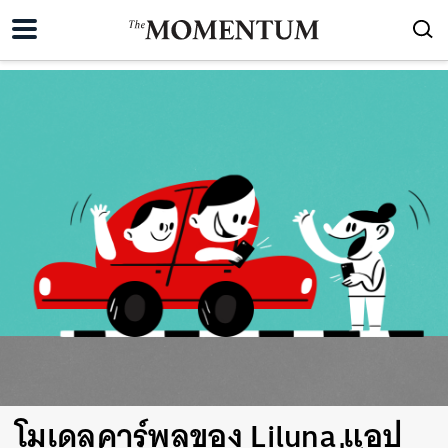
โมเดลคาร์พูลของ Liluna แอป