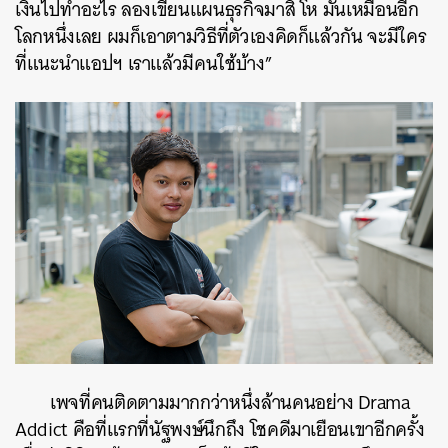
เงินไปทำอะไร ลองเขียนแผนธุรกิจมาสิ โห มันเหมือนอีก
โลกหนึ่งเลย ผมก็เอาตามวิธีที่ตัวเองคิดก็แล้วกัน จะมีใคร
ที่แนะนำแอปฯ เราแล้วมีคนใช้บ้าง”
เพจที่คนติดตามมากกว่าหนึ่งล้านคนอย่าง Drama
Addict คือที่แรกที่นัฐพงษ์นึกถึง โชคดีมาเยือนเขาอีกครั้ง