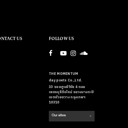
ONTACT US
FOLLOW US
THE MOMENTUM
day poets Co.,Ltd.
33 ซอยศูนย์วิจัย 4 ถนน
เพชรบุรีตัดใหม่ แขวงบางกะปิ
เขตห้วยขวาง กรุงเทพฯ
10310