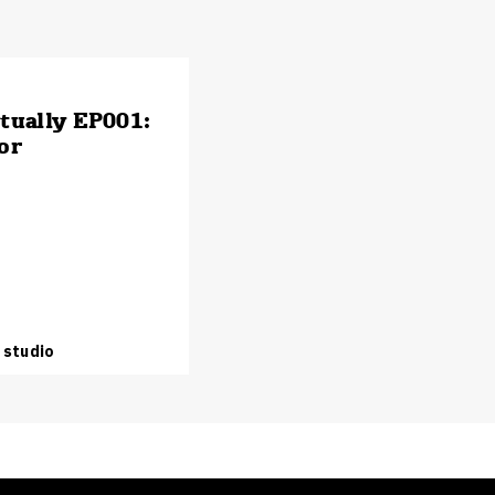
tually EP001:
or
 studio