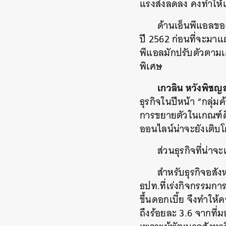
แรงส่งลดลง คงทำให้เ
ด้านเอ็นพีแอลขอ
ปี 2562 ก่อนที่จะมาแ
พีแอลมักปรับตัวตามเศร
พิเศษ
เกวลิน หวังพิชญส
ธุรกิจในปีหน้า “กลุ่ม
การขยายตัวในเกณฑ์ดี 
ออนไลน์น่าจะยังเติบ
ส่วนธุรกิจที่น่า
สำหรับธุรกิจอสัง
ธปท.ที่เร่งกิจกรรมก
ขึ้นดอกเบี้ย จึงทำใ
ถึงร้อยละ 3.6 จากที่