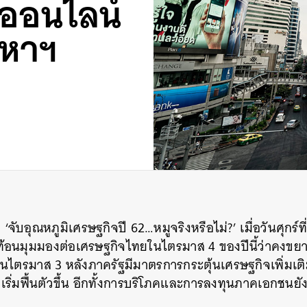
กออนไลน์
งหาฯ
‘จับอุณหภูมิเศรษฐกิจปี 62…หมูจริงหรือไม่?’ เมื่อวันศุกร์ท
ท้อนมุมมองต่อเศรษฐกิจไทยในไตรมาส 4 ของปีนี้ว่าคงขยายต
ในไตรมาส 3 หลังภาครัฐมีมาตรการกระตุ้นเศรษฐกิจเพิ่มเ
เริ่มฟื้นตัวขึ้น อีกทั้งการบริโภคและการลงทุนภาคเอกชนย