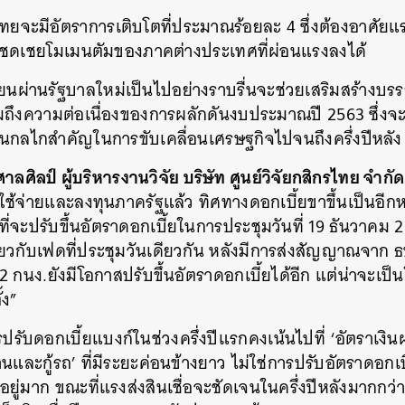
ทยจะมีอัตราการเติบโตที่ประมาณร้อยละ 4 ซึ่งต้องอาศัยแ
่อชดเชยโมเมนตัมของภาคต่างประเทศที่ผ่อนแรงลงได้
ลี่ยนผ่านรัฐบาลใหม่เป็นไปอย่างราบรื่นจะช่วยเสริมสร้างบ
ึงความต่อเนื่องของการผลักดันงบประมาณปี 2563 ซึ่งจะ
็นกลไกสำคัญในการขับเคลื่อนเศรษฐกิจไปจนถึงครึ่งปีหลัง
ิลป์ ผู้บริหารงานวิจัย บริษัท ศูนย์วิจัยกสิกรไทย จำกัด
ช้จ่ายและลงทุนภาครัฐแล้ว ทิศทางดอกเบี้ยขาขึ้นเป็นอีกหน
ี่จะปรับขึ้นอัตราดอกเบี้ยในการประชุมวันที่ 19 ธันวาคม 2
เดียวกับเฟดที่ประชุมวันเดียวกัน หลังมีการส่งสัญญาณจาก ธ
2 กนง.ยังมีโอกาสปรับขึ้นอัตราดอกเบี้ยได้อีก แต่น่าจะเป็นใ
นหา
้ง”
SHARE
TWEET
LINE
EMAIL
ปรับดอกเบี้ยแบงก์ในช่วงครึ่งปีแรกคงเน้นไปที่ ‘อัตราเง
บ้านและกู้รถ’ ที่มีระยะค่อนข้างยาว ไม่ใช่การปรับอัตราดอกเบ
ู่มาก ขณะที่แรงส่งสินเชื่อจะชัดเจนในครึ่งปีหลังมากกว่า 