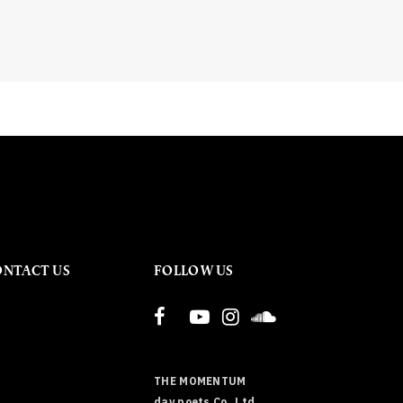
ONTACT US
FOLLOW US
THE MOMENTUM
day poets Co.,Ltd.