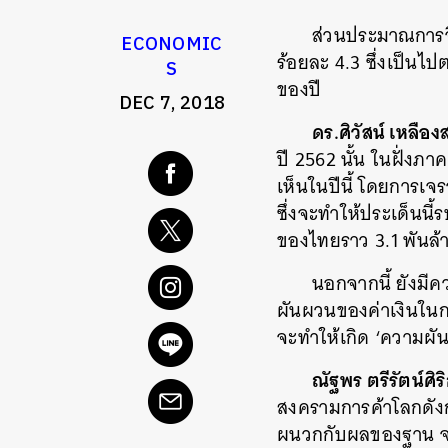
ส่วนประมาณการจีด
ECONOMIC
ร้อยละ 4.3 ซึ่งเป็น
S
ของปี
DEC 7, 2018
ดร.ศิวัสน์ เหลือง
ปี 2562 นั้น ในฝั่งภ
เห็นในปีนี้ โดยการเ
ซึ่งจะทำให้ประเด็นน
ของไทยราว 3.1 พันล้
นอกจากนี้ ยังมี
ผันผวนของค่าเงินในกลุ
จะทำให้เกิด ‘ค
วามผั
ณัฐพร ตรีรัตน์ศิร
สงครามการค้าโลกดังก
ผนวกกับผลของฐาน จะท