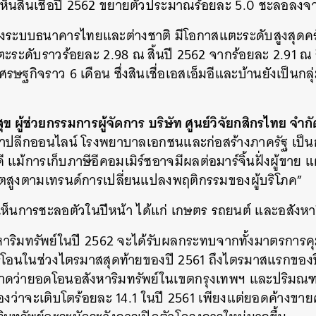
ห็นสินเชื่อปี 2562 ขยายตัวประมาณร้อยละ 5.0 ชะลอลงจาก
งระบบธนาคารไทยและต่างชาติ มีโอกาสแตะระดับสูงสุดครั้
ตะระดับราวร้อยละ 2.98 ณ สิ้นปี 2562 จากร้อยละ 2.91 ณ ส
ษฐกิจราว 6 เดือน ซึ่งสินเชื่อเอสเอ็มอีและบ้านยังเป็นกลุ่
ุข ผู้ช่วยกรรมการผู้จัดการ
บริษัท ศูนย์วิจัยกสิกรไทย จำก
ค้าปลีกออนไลน์ โรงพยาบาลเอกชนและก่อสร้างภาครัฐ เป็นกลุ่
แม้การเก็บภาษีอีคอมเมิร์ซอาจมีผลต่อมาร์จิ้นฝั่งผู้ขาย 
โตสูงตามเทรนด์การเปลี่ยนแปลงพฤติกรรมของผู้บริโภค”
จะเห็นการชะลอตัวในปีหน้า ได้แก่ เกษตร รถยนต์ และอสังหา
หาริมทรัพย์ในปี 2562 จะได้รับผลกระทบจากทั้งมาตรการคุ
ารโอนในช่วงไตรมาสสุดท้ายของปี 2561 ถึงไตรมาสแรกของ
ห้คาดว่ายอดโอนอสังหาริมทรัพย์ในเขตกรุงเทพฯ และปริมณ
มองว่าจะเติบโตร้อยละ 14.1 ในปี 2561 เพียงแต่ยอดค้างขายค