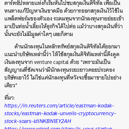
ตาร์ตอัปหลายแห่งก็เริ่มหันไปซบสกุลเงินดิจิทัล เพื่อเป็น
หนทางแก้ปัญหาเงินขาดมือ ด้วยการออกสกุลเงินไว้ใช้ใน
แพล็ตฟอร์มของตัวเอง ระดมทุนจากนักลงทุนรายย่อยเข้า
มาเป็นท่อน้ำเลี้ยงให้ธุรกิจได้ไปต่อ แม้ว่าบางสกุลเงินที่ว่า
นั้นจะยังไม่มีมูลค่าใดๆ เลยก็ตาม
ด้านนักลงทุนในหลักทรัพย์สกุลเงินดิจิทัลได้ออกมา
แนะนำบริษัทเหล่านี้ว่า ให้ใช้สกุลเงินดิจิทัลเหล่านี้ดึงดูด
เงินลงทุนจาก venture capital ด้วย “เพราะมันเป็น
ค้นหา
สัญญาณที่ชัดเจนว่ามีนักลงทุนระยะยาวคอยประคอง
SHARE
TWEET
LINE
EMAIL
บริษัทเอาไว้ ไม่ใช่แค่นักลงทุนที่หวังจะซื้อมาขายไปอย่าง
เดียว”
ที่มา:
https://in.reuters.com/article/eastman-kodak-
stocks/eastman-kodak-unveils-cryptocurrency-
stock-soars-idINKBN1EY2AH
https://www.wired.com/story/is-your-startup-