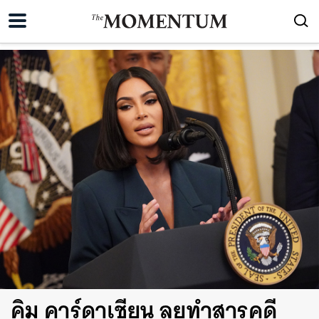
คิม คาร์ดาเชียน ลุยทำสารคดี