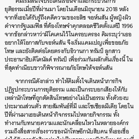
คิมเริ่มสนใจประเด็นเรือนจำและกระบวนการ
ยุติธรรมเมื่อปีที่ผ่านมา โดยในเดือนมิถุนายน 2018 หลัง
จากที่เธอได้รับรู้ถึงคดีความของอลิซ จอห์นสัน ผู้หญิงผิว
ดำจากรัฐเมมฟิส ที่ต้องโทษจำคุกตลอดชีวิตตั้งแต่ปี 1996
จากข้อกล่าวหาว่ามีโคเคนไว้ในครอบครอง คิมระบุว่าเธอ
อยากให้โอกาสกับจอห์นสัน จึงเริ่มแคมเปญเพื่อขออภัย
โทษ และยังติดต่อโดยตรงกับอิวานกา ทรัมป์ ลูกสาว
ประธานาธิบดีโดนัลด์ ทรัมป์ เพื่อร่วมกันผลักดันเรื่องนี้ ใน
ที่สุดทำเนียบขาวก็พิจารณาอภัยโทษให้จอห์นสัน
จากกรณีดังกล่าว ทำให้คิมตั้งใจเดินหน้าภารกิจ
ปฏิรูปกระบวนการยุติธรรม และเป็นกระบอกเสียงให้กับ
เหล่านักโทษที่ถูกตัดสินโทษอย่างไม่เป็นธรรม ทั้งด้วยงบ
ประมาณส่วนตัว สายสัมพันธ์ที่มี และโซเชียลมีเดีย โดยใน
ปีที่ผ่านมาเธอเดินหน้ากิจกรรมไปหลายกิจกรรม ทั้ง
ทำงานกับทนายความและนักเคลื่อนไหวในหลายองค์กร
รวมถึงสื่อสารเรื่องราวของนักโทษอีกนับสิบคน ที่เธอเชื่อ