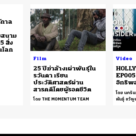
้กาล
ังสนาม
 สิ่ง
ดในโลก
Film
Video
25 ปีฆ่าล้างเผ่าพันธุ์ใน
HOLLY
รวันดา เรียน
EP005 
ประวัติศาสตร์ผ่าน
อิทธิพ
สารคดีโดยผู้รอดชีวิต
โดย นครินท
ร
โดย THE MOMENTUM TEAM
พันธุ์ ขวั