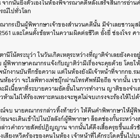
 จากนั้นยิงตัวเองในห้องพิจารณาคดีหลังเสร็จสิ้นการอ่าน
ารณ์ไปทั่วโลก
ณากรเป็นผู้พิพากษาเจ้าของสำนวนคดีนั้น มีจำเลยชาวมุสลิ
 2561 และโดนตั้งข้อหาในความผิดต่อชีวิต อั้งยี่ ซ่องโจร 
านีโน้ตระบุว่า ในวันเกิดเหตุระหว่างที่ญาติจำเลยยังคงอยู่
 ผู้พิพากษาคณากรแจ้งกับญาติว่ามีเรื่องจะคุยด้วย โดยให้เ
พนักงานบันทึกข้อความ แต่ในห้องยังมีเจ้าหน้าที่จากกอ.รม
่ในห้องว่า จะไลฟ์ทางเฟซบุ๊กผ่านโทรศัพท์มือถือ จากนั้น เ
ละมีเนื้อหาที่ระบายความอัดอั้นในการทำงาน ญาติของจำเลย
วห้ามไม่ให้ร้องเพราะตนเองจะพูดไม่จบเกรงจะร้องไห้ไปด
รณ์จบ นายคณากรกล่าวทิ้งท้ายว่า ให้คืนคำพิพากษาให้ผู้
อนจะเดินเข้าไปในบัลลังก์ผู้พิพากษา ล็อคช่องกั้นระหว่างส
าวคำถวายสัตย์ปฎิญญาน จากนั้นได้ดึงเสื้อครุยขึ้นแล้วช
เสียงหวีดร้องของคนในห้อง เจ้าหน้าที่ได้กระโดดขึ้นไปบน