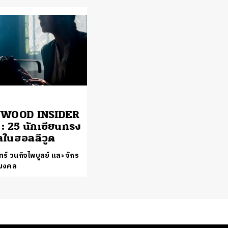
WOOD INSIDER
: 25 นักเขียนทรง
ลในฮอลลีวูด
ร์ วนกิจไพบูลย์ และ จักร
ญมงคล