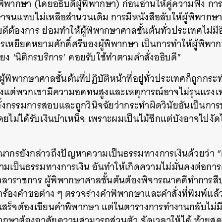
ิพากษา (โดยอธิบดีผู้พิพากษา) ก่อนอ่านให้คู่ความฟัง ก
าจนแทบไม่เหลือสำนวนเดิม การมีหนังสือลับให้ผู้พิพากษ
บดีต้องการ ย่อมทำให้ผู้พิพากษาศาลชั้นต้นทั่วประเทศไม่
รเหยียดหยามศักดิ์ศรีของผู้พิพากษา เป็นการทำให้ผู้พิพากษ
 ‘นิติกรบริการ’ คอยรับใช้ทำตามคำสั่งอธิบดี”
 ผู้พิพากษาศาลชั้นต้นที่ปฏิบัติหน้าที่อยู่ทั่วประเทศก็ถูกกร
ียงแต่พวกเขามีความอดทนสูงและเหตุการณ์อาจไม่รุนแรงเท่า
ั้งกรรมการสอบและถูกวินิจฉัยว่ากระทำผิดวินัยอันเป็นการป
ไม่ได้รับเงินบำเหน็จ เพราะผมเป็นไม้ซีกแต่บังอาจไปงัดไม
นหา
SHARE
TWEET
LINE
EMAIL
ากรยังกล่าวถึงปัญหาความเป็นธรรมทางการเงินด้วยว่า “ผ
ความเป็นธรรมทางการเงิน อันทำให้เกิดความไม่มั่นคงต่อกา
ลาราชการ ผู้พิพากษาศาลชั้นต้นต้องพิจารณาคดีทำการส
้องคำขอต่าง ๆ ตรวจร่างคำพิพากษาและคำสั่งที่พิมพ์แล้วทั้
ร็จต้องเขียนคำพิพากษา แต่ในตารางการทำงานกลับไม่มี
ิพากษาต้องอาศัยความสามารถส่วนตัว จัดเวลาให้ได้ ท้ายส