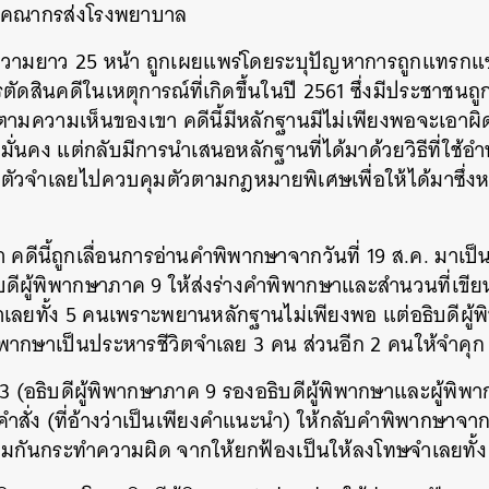
ายคณากรส่งโรงพยาบาล
ามยาว 25 หน้า ถูกเผยแพร่โดยระบุปัญหาการถูกแทรกแซง
ดสินคดีในเหตุการณ์ที่เกิดขึ้นในปี 2561 ซึ่งมีประชาชนถู
 ตามความเห็นของเขา คดีนี้มีหลักฐานมีไม่เพียงพอจะเอาผ
มมั่นคง แต่กลับมีการนำเสนอหลักฐานที่ได้มาด้วยวิธีที่ใ
นำตัวจำเลยไปควบคุมตัวตามกฎหมายพิเศษเพื่อให้ได้มาซึ่งห
คดีนี้ถูกเลื่อนการอ่านคำพิพากษาจากวันที่ 19 ส.ค. มาเป็นว
บดีผู้พิพากษาภาค 9 ให้ส่งร่างคำพิพากษาและสำนวนที่เขียนไ
ำเลยทั้ง 5 คนเพราะพยานหลักฐานไม่เพียงพอ แต่อธิบดีผู้พิ
พิพากษาเป็นประหารชีวิตจำเลย 3 คน ส่วนอีก 2 คนให้จำคุก ซ
 3 (อธิบดีผู้พิพากษาภาค 9 รองอธิบดีผู้พิพากษาและผู้พิ
สั่ง (ที่อ้างว่าเป็นเพียงคำแนะนำ) ให้กลับคำพิพากษาจา
 ร่วมกันกระทำความผิด จากให้ยกฟ้องเป็นให้ลงโทษจำเลยทั้