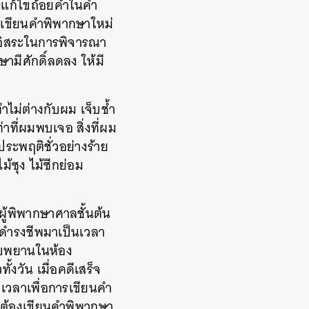
ารแก้ไขถ้อยคำในคำ
าเขียนคำพิพากษาใหม่
มีอิสระในการพิจารณา
ามีศักดิ์ลดลง ให้มี
ะทำไม่ต่างกับผม เจ็บช้ำ
ที่ผมพบเจอ สิ่งที่ผม
ระพฤติชั่วอย่างร้าย
้ซุง ไม้ซีกย่อม
ู้พิพากษาศาลชั้นต้น
รดำรงชีพมาเป็นเวลา
ืบพยานในห้อง
งวัน เมื่อคดีเสร็จ
เวลาเพื่อการเขียนคำ
ุดต้องเขียนคำพิพากษา