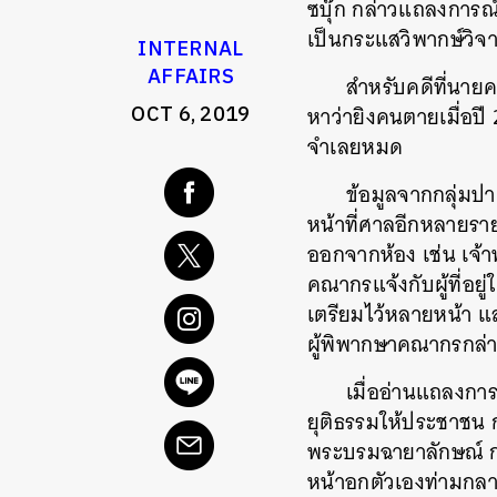
ซบุ๊ก กล่าวแถลงการณ์
เป็นกระแสวิพากษ์วิจ
INTERNAL
AFFAIRS
สำหรับคดีที่นายค
OCT 6, 2019
หาว่ายิงคนตายเมื่อปี
จำเลยหมด
ข้อมูลจากกลุ่มปาต
หน้าที่ศาลอีกหลายราย
ออกจากห้อง เช่น เจ้า
คณากรแจ้งกับผู้ที่อยู
เตรียมไว้หลายหน้า แ
ผู้พิพากษาคณากรกล่า
เมื่ออ่านแถลงกา
ยุติธรรมให้ประชาชน ก่
พระบรมฉายาลักษณ์ กล่
หน้าอกตัวเองท่ามกลาง