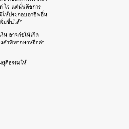
่ ไว แต่นั่นคือการ
มิให้ประกอบอาชีพอื่น
่มขึ้นได้”
ิน อาจก่อให้เกิด
กแซงคำพิพากษาหรือคำ
ยุติธรรมให้