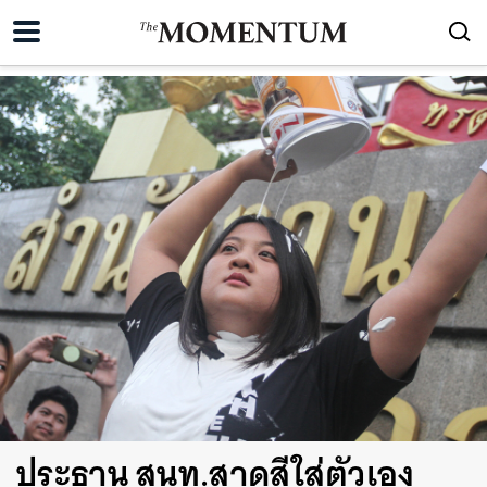
ประธาน สนท.สาดสีใส่ตัวเอง