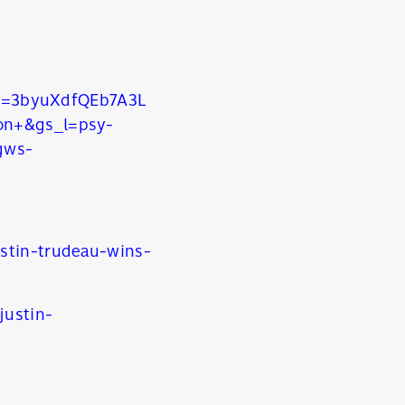
i=3byuXdfQEb7A3L
on+&gs_l=psy-
.gws-
stin-trudeau-wins-
justin-