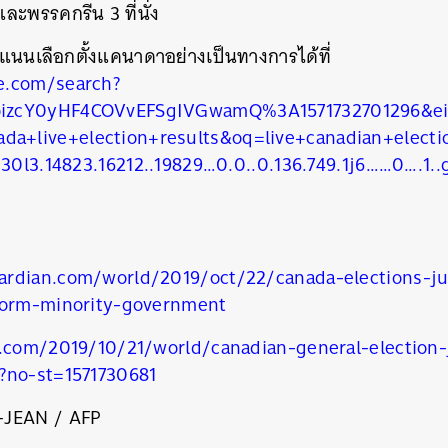
 และพรรคกรีน 3 ที่นั่ง
นนเลือกตั้งแคนาดาอย่างเป็นทางการได้ที่
e.com/search?
izcY0yHF4COVvEFSgIVGwamQ%3A1571732701296&e
+live+election+results&oq=live+canadian+electi
i30l3.14823.16212..19829…0.0..0.136.749.1j6……0….1.
rdian.com/world/2019/oct/22/canada-elections-ju
form-minority-government
นหา
n.com/2019/10/21/world/canadian-general-election-
SHARE
TWEET
LINE
EMAIL
?no-st=1571730681
-JEAN / AFP