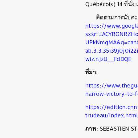
Québécois) 14 ที่นั่ง
ติดตามการนับคะแ
https://www.googl
sxsrf=ACYBGNRZHo
UPkNmqMA&q=canada
ab.3.3.35i39j0j0i22
wiz.njzU__FdDQE
ที่มา:
https://www.thegua
narrow-victory-to-
ค้
https://edition.cn
trudeau/index.html
ภาพ:
SEBASTIEN ST