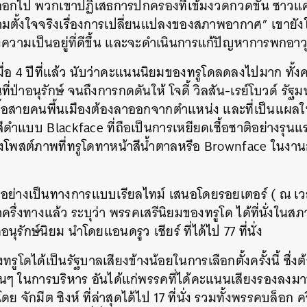
กไป พวกเขาปฏิเสธการปกครองที่เข้มงวดกวดขัน ชาวแค
ตั้งใจจริงเรื่องการเปลี่ยนแปลงของสภาพอากาศ” เขายังให
งความเป็นอยู่ที่ดีขึ้น และจะดำเนินการแก้ปัญหาการพกอาว
มื่อ 4 ปีที่แล้ว นับว่าคะแนนนิยมของทรูโดลดลงไปมาก ทั้งค
ที่ป่าอนุรักษ์ จนถึงการกดดันให้ โจดี้ วิลสัน-เรย์โบวด์ รั
เชื้อสายคนพื้นเมืองต้องลาออกจากตำแหน่ง และที่เป็นแผลใ
ีดำแบบ Blackface ที่ถือเป็นการเหยียดเชื้อชาติอย่างรุนแรง
ิ่งโพสต์ภาพที่ทรูโดทาหน้าสีน้ำตาลหรือ Brownface ในงา
ย่างเป็นทางการแบบเรียลไทม์ เสนอโดยรอยเตอร์ ( ณ เวล
ครึ่งทางแล้ว ระบุว่า พรรคเสรีนิยมของทรูโด ได้ที่นั่งในส
นุรักษ์นิยม นำโดยแอนดรูว เชียร์ ที่ได้ไป 77 ที่นั่ง
ูโดได้เป็นรัฐบาลเสียงข้างน้อยในการเลือกตั้งครั้งนี้ ซึ่ง
นๆ ในการบริหาร อันได้แก่พรรคที่ได้คะแนนเสียงรองลงมา
 จักมีต ซิงห์ ที่ล่าสุดได้ไป 17 ที่นั่ง รวมทั้งพรรคบล็อก ค