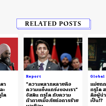
RELATED POSTS
Report
Global
าดา
“ความหลากหลายคือ
แม่ยกก
และ
ความแข็งแกร่งของเรา”
ทรูโด สม
ูโด
จัสติน ทรูโด กับความ
คือผู้นำ
ท้าทายเมื่อภัยก่อการร้าย
เป็น!?
มาเยือน