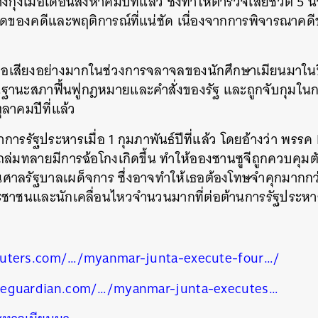
ุ้งเมื่อเดือนสิงหาคมปีที่แล้ว ซึ่งทำให้ตำรวจเสียชีวิต 5 นา
ดของคดีและพฤติการณ์ที่แน่ชัด เนื่องจากการพิจารณาคด
นหา
SHARE
TWEET
LINE
EMAIL
มีชื่อเสียงอย่างมากในช่วงการจลาจลของนักศึกษาเมียนมาใน
ในฐานะสภาฟื้นฟูกฎหมายและคำสั่งของรัฐ และถูกจับกุม
ุลาคมปีที่แล้ว
ารรัฐประหารเมื่อ 1 กุมภาพันธ์ปีที่แล้ว โดยอ้างว่า พรรค
ถล่มทลายมีการฉ้อโกงเกิดขึ้น ทำให้อองซานซูจีถูกควบคุมตัว
ศาลรัฐบาลเผด็จการ ซึ่งอาจทำให้เธอต้องโทษจำคุกมากกว่
ชาชนและนักเคลื่อนไหวจำนวนมากที่ต่อต้านการรัฐประหา
euters.com/…/myanmar-junta-execute-four…/
heguardian.com/…/myanmar-junta-executes…