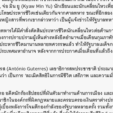
 จ่อ มิน ยู (Kyaw Min Yu) นักเขียนและนักเคลื่อนไหวเพื่อป
 ได้รับโทษประหารชีวิตเช่นเดียวกันจากศาลทหาร ขณะที่อีกส
ญิงสาวที่พวกเขากล่าวหาว่า เป็นผู้แจ้งข่าวให้รัฐบาลทหา
าลทหารได้มีคำสั่งตัดสินประหารชีวิตนักเคลื่อนไหวต่อต้า
องการปราบปรามผู้เห็นต่างหลังยึดอำนาจเมื่อเดือนกุมภาพัน
ษประหารชีวิตมานานหลายทศวรรษแล้ว ทำให้รัฐบาลเผด็จก
ประเทศมหาอำนาจ หลังจากการประกาศเมื่อเดือนที่แล้วถึงค
ร์เรส (António Guterres) เลขาธิการสหประชาชาติ ประณ
ว่า เป็นการ ‘ละเมิดสิทธิในการมีชีวิต เสรีภาพ และความม
ยา ตอ อดีตนักร้องฮิปฮอปที่ผันตัวมาทำงานด้านการเมือง และ
สมาชิกในองค์กรที่ผิดกฎหมายและครอบครองเงินตราต่างป
ู่เบื้องหลังการโจมตีกองกำลังของรัฐบาลหลายครั้ง รวมทั้