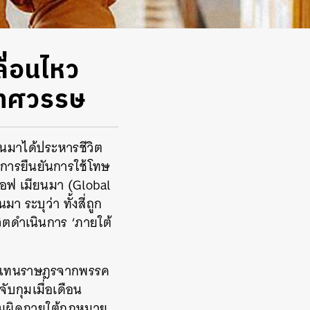
ื่อนไหว
ยทศวรรษ
ยนมาได้ประหารชีวิต
นการยืนยันการใช้โทษ
อฟ เมียนมา (Global
 ระบุว่า ทั้งสี่ถูก
ิตดำเนินการ ‘ภายใต้
ผู้แทนราษฎรจากพรรค
ับกุมเมื่อเดือน
วามผิดภายใต้กฎหมาย