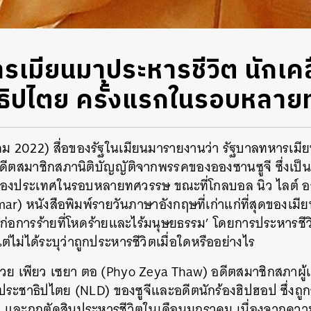
รเมียนมาประหารชีวิต นักเคล
าธิปไตย ครั้งแรกในรอบหลา
าคม 2022) สื่อของรัฐในเมียนมารายงานว่า รัฐบาลทหารเมี
ดีตสมาชิกสภานิติบัญญัติจากพรรคของอองซานซูจี ซึ่งเป็
กของประเทศในรอบหลายทศวรรษ ขณะที่โกลบอล นิว ไลต์ อ
 หนังสือพิมพ์รายวันภาษาอังกฤษที่เก่าแก่ที่สุดของเมียนมา
‘ก่อการร้ายที่โหดร้ายและไร้มนุษยธรรม’ โดยการประหารชีว
่ไม่ได้ระบุว่าถูกประหารชีวิตเมื่อใดหรืออย่างไร
ด้วย เพียว เซยา ตอ (Phyo Zeya Thaw) อดีตสมาชิกสภา
อประชาธิปไตย (NLD) ของซูจีและอดีตนักร้องฮิปฮอป ซึ่งถูกจ
มา และถูกตัดสินประหารชีวิตในเดือนมกราคม เนื่องจากค