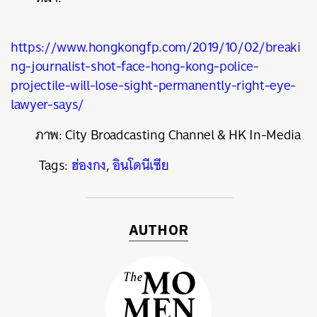
https://www.hongkongfp.com/2019/10/02/breaki
ค้นหา
ng-journalist-shot-face-hong-kong-police-
SHARE
TWEET
LINE
EMAIL
projectile-will-lose-sight-permanently-right-eye-
lawyer-says/
ภาพ: City Broadcasting Channel & HK In-Media
Tags:
ฮ่องกง
,
อินโดนีเซีย
AUTHOR