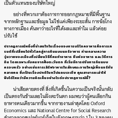
เป็นตัวแทนของบริษัทใหญ่
อย่างที่พวกเราต้องการการออกกฎหมายที่มีพื้นฐาน
จากหลักฐานและข้อมูล ไม่ใช่แค่เพียงระยะสั้น การฉ้อโกง
ทางการเมือง ค้นหาว่าอะไรที่ได้ผลและทำไม แล้วค่อย
ปรับใช้
ปรากฏการณ์หนึ่งที่น่าสนใจในเรื่องของการบริโภคอาหารคือการเท
รนด์ที่เปลี่ยนไปทั่วโลกสู่การกินแบบแชร์อาหาร ท่ามกลางความ
วุ่นวายของเมืองที่เปลี่ยนวิธีที่คนทำอาหาร หีบห่ออาหาร และวิธีการ
กิน โดยเฉพาะกับคนจากฝั่งตะวันตก ที่เริ่มมีการปรับการกินแบบ
ครอบครัว อย่างเช่นการเสิร์ฟอาหารในลักษณะจานใหญ่เพื่อแชร์กัน
หลายคน ซึ่งเป็นเรื่องปกติในทวีปแถบเอเชีย คุณสามารถเล่าให้
ฟังได้ไหมว่ามีความคิดเห็นอย่างไรต่อปรากฏการณ์นี้?
น่าเสียดายตรงที่ สิ่งที่เกิดขึ้นในความเป็นจริงนั้นกลับ
เป็นตรงกันข้ามเลยในฝั่งตะวันตก ผมพบว่าผู้คนเลือกกิน
อาหารคนเดียวมากขึ้น จากรายงานล่าสุดโดย Oxford
Economics และ National Centre for Social Research
สำรวจจากซูเปอร์มาร์เก็ตในอังกฤษ ระบุว่า 1 ใน 3 ของคน