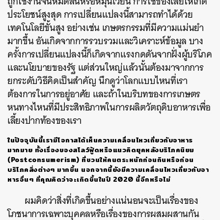
ถูกใช้งานจนหมดสิ้นหรือหมุนเวียน การใช้ของเสียให้เกิด
ประโยชน์สูงสุด
การเปลี่ยนแปลงนี้สามารถทำได้ด้วย
เทคโนโลยีขั้นสูง อย่างเช่น เกษตรกรรมที่มีความแม่นยำ
มากขึ้น อันเกิดจากการรวบรวมและวิเคราะห์ข้อมูล
บาง
ครั้งการเปลี่ยนแปลงนี้ก็เกิดจากแรงกดดันจากฝั่งผู้บริโภค
และนโยบายของรัฐ แต่ส่วนใหญ่แล้วนั้นต้องมาจากการ
ยกระดับวิธีคิดเป็นสำคัญ นึกดูว่าโลกแบบไหนที่เรา
ต้องการในการอยู่อาศัย และถ้าในบริบทของการเกษตร
หนทางไหนที่มีประสิทธิภาพในการผลิตวัตถุดิบอาหารเพื่อ
เลี้ยงปากท้องของเรา
ในปัจจุบันนี้เรามีโอกาสได้เห็นความเคลื่อนไหวเกี่ยวกับอาหาร
มากมาย ทั้งเรื่องของสโลว์ฟู้ดหรือแนวคิดยุคหลังบริโภคนิยม
(Postconsumerism) ที่ชวนให้คนตระหนักก่อนกินหรือก่อน
บริโภคสิ่งต่างๆ มากขึ้น นอกจากนี้ยังมีความเคลื่อนไหวเกี่ยวกับอา
หารอื่นๆ ที่คุณคิดว่าจะเกิดขึ้นในปี 2020 นี้อีกหรือไม่
ผมคิดว่าสิ่งที่เกิดขึ้นอย่างแน่นอนจะเป็นเรื่องของ
โภชนาการเฉพาะบุคคลหรือเรื่องของการผสมผสานกัน