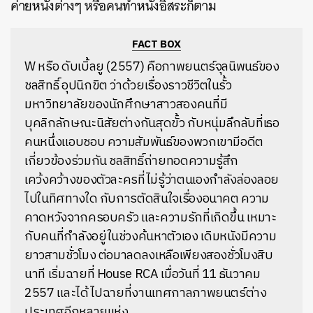
ค่ายหนังต่างๆ หรือคนทำหนังอิสระก็ตาม
FACT BOX
W หรือ ดับเบิ้ลยู (2557) คือภาพยนตร์จุลนิพนธ์ของ
ชลสิทธิ์ อุปนิกขิต ว่าด้วยเรื่องราวชีวิตในรั้ว
มหาวิทยาลัยของนักศึกษาสาวสองคนที่มี
บุคลิกลักษณะนิสัยต่างกันสุดขั้ว กับหนุ่มลึกลับที่เธอ
คนหนึ่งแอบชอบ ความสัมพันธ์ของพวกเขามีอดีต
เกี่ยวข้องร่วมกัน ชลสิทธิ์ถ่ายทอดความรู้สึก
เคว้งคว้างของตัวละครที่ไม่รู้ว่าตนเองกำลังล่องลอย
ไปในทิศทางใด กับการตัดสินใจเรื่องอนาคต ความ
คาดหวังจากครอบครัว และความรักที่เกิดขึ้น เหมาะ
กับคนที่กำลังอยู่ในช่วงค้นหาตัวเอง เดิมหนังมีความ
ยาวสามชั่วโมง ต่อมาลดลงเหลือเพียงสองชั่วโมงสิบ
นาที เริ่มฉายที่ House RCA เมื่อวันที่ 11 ธันวาคม
2557 และได้ไปฉายที่งานเทศกาลภาพยนตร์ต่าง
ประเทศอีกหลายแห่ง