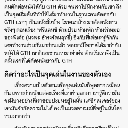
คนตัดต่อหนังให้กับ GTH ด้วย จนเราไปฝึกงานกับเขา ถึง
เป็นจุดเริ่มต้นที่ทำให้ได้มาทำงานในฐานะคนตัดต่อกับ
GTH แรกๆ เป็นหนังสั้นบ้าง โฆษณาบ้าง มาตัดหนังยาว
จริงๆ ตอนเรื่อง ‘ฟรีแลนซ์ ห้ามป่วย ห้ามพัก ห้ามรักหมอ’
ของพี่เต๋อ (นวพล ธำรงรัตนฤทธิ์) ซึ่งกับพี่เต๋อเรารู้จักกัน
เคยทำงานร่วมกันมาก่อนแล้ว พอเขามีโอกาสได้มากำกับ
หนังให้ GTH เขาก็เลยชวนเรามาทำต่อ สำหรับเราจึงเป็น
ครั้งแรกที่ได้ตัดหนังยาวกับ GTH
คิดว่าอะไรเป็นจุดเด่นในงานของตัวเอง
เรื่องความเป็นตัวตนหรือจุดเด่นมันก็พูดยากเหมือน
กัน เพราะว่าหนังแต่ละเรื่องที่เราทำออกมา เรารู้สึกว่ามัน
จะมีบางอย่างที่เราชอบปะปนอยู่ในนั้น แต่ซิกเนเจอร์ของ
เรามันจำกัดความไม่ได้ คงเป็นมวลอารมณ์ที่อยู่ในนั้นโดย
รวมมากกว่า