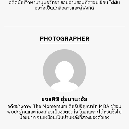
อดีตนักศึกษามานุษยวิทยา ชอบอ่านชอบคิดชอบเขียน ใฝ่ฝัน
อยากเป็นนักสื่อสารและผู้ฟังที่ดี
PHOTOGRAPHER
ขจรศิริ อุ่ยมานะชัย
อดีตช่างภาพ The Momentum ดีกรีปริญญาโท MBA ผู้ชอบ
พบปะผู้คนและท่องเที่ยวเป็นชีวิตจิตใจ โดยเฉพาะไต้หวันซึ่งไป
บ่อยมาก จนเหมือนเป็นบ้านหลังที่สองของตัวเอง