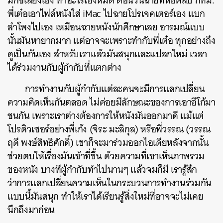
มิกซ์เสียงเอง ทำอะไรเองหมด ตอนวันฉายที่หอศิลป์ กทม.
พี่เต๋อเอาไฟล์หนังใส่ iMac ไปฉายโปรเจคเตอร์เอง แบก
ลำโพงไปเอง เหมือนฉายหนังนักศึกษาเลย อารมณ์แบบ
นั้นมันหายากมาก แต่อาจจะเพราะทำกับพี่เต๋อ ทุกอย่างถึง
ดูเป็นกันเอง
สำหรับเราแล้วมันสนุกและแปลกใหม่ เวลา
ได้ร่วมงานกับผู้กำกับที่แตกต่าง
การทำงานกับผู้กำกับแต่ละคนจะมีการแลกเปลี่ยน
ความคิดเห็นกันตลอด ไม่ค่อยมีลักษณะของการเอาอีโก้มา
ชนกัน เพราะเราต่างต้องการให้หนังมันออกมาดี
แม้แต่
โปรดิวเซอร์อย่างพี่เก้ง (จิระ มะลิกุล)​ หรือพี่วรรณ (วรรณ
ฤดี พงษ์สิทธิศักดิ์) เขาก็จะมาร่วมออกไอเดียหลังจากนั้น
ช่วยตบให้เรื่องมันเข้าที่ขึ้น ด้วยความที่เขาเห็นภาพรวม
ของหนัง บางทีผู้กำกับทำไปนานๆ แล้วจมก็มี เรารู้สึก
ว่าการแลกเปลี่ยนความเห็นในกระบวนการทำงานร่วมกัน
แบบนี้มันสนุก ทำให้เราได้เรียนรู้สิ่งใหม่ที่อาจจะไม่เคย
นึกถึงมาก่อน