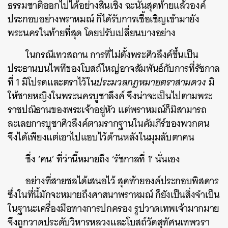
ธรรมชาติออกไปได้อย่างสิ้นเชิง ฉะนั้นสุดท้ายแล้วองค์
ประกอบอย่างพราหมณ์ ก็ได้รับการเชื้อเชิญเข้ามายัง
พระนครในท้ายที่สุด โดยปรับเปลี่ยนบางอย่าง
ในกรณีเทวสถาน การที่ไม่ตั้งพระศิวลึงค์ขึ้นเป็น
ประธานบนไพทีของโบสถ์ใหญ่อาจสัมพันธ์กับการที่รัชกาล
ที่ 1 มิโปรดและตราไว้ใน
ประมวลกฎหมายตราสามดวง
มิ
ให้ชายหญิงในพระนครบูชาลึงค์ จึงน่าจะเป็นไปตามพระ
ราชปณิธานของพระเจ้าอยู่หัว แต่พราหมณ์ก็มิสามารถ
ละเลยการบูชาศิวลึงค์ตามรากฐานในคัมภีร์ของพวกตน
จึงได้เพียงแต่เอาไปแอบไว้ด้านหลังในมุมลับตาคน
ซึ่ง ‘คน’ ที่ว่านี้หมายถึง ‘รัชกาลที่ 1’ นั่นเอง
อย่างที่สายชลได้เสนอไว้ สุดท้ายองค์ประกอบพิสดาร
ซึ่งในที่นี้มักจะหมายถึงศาสนาพราหมณ์ ก็ยังเป็นสิ่งจำเป็น
ในฐานะเครื่องมือทางการปกครอง รูปวาดเทพเจ้ามากมาย
จึงถูกวาดประดับวิหารหลวงและโบสถ์วัดสุทัศนเทพวรา