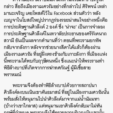
กล่าว สื่อถึงเมืองราเมศวรัมอย่างที่กล่าวไป ศิริพจน์ เหล่า
มานะเจริญ เคยโพสต์ไว้ใน Facebook ส่วนตัวว่า หลัง
เบญจาในโบสถ์ใหญ่ปรากฏร่องรอยน่าสนใจอย่างหนึ่งคือ
การประดิษฐานศิวลึงค์ 2 องค์ ซึ่ง ‘น่าจะ’ เป็นการจำลอง
การประดิษฐานศิวลึงค์ในเทวาลัยประธานของศรีรังคนาถ
สวามี อันเป็นผลจากตำนานที่ว่า ตอนที่พระรามยกทัพ
กลับจากลังกา หลังจากช่วยนางสีดาได้แล้วก็ต้องผ่าน
เมืองราเมศวรัม ที่อยู่ฝั่งตรงข้ามกับเกาะลังกา ที่เมืองแห่ง
นี้พระรามได้พบกับฤๅษีตนหนึ่ง ซึ่งแนะนำให้พระรามทำ
พิธีล้างบาปที่เกิดจากการฆ่าทศกัณฐ์ ผู้มีเชื้อสาย
พราหมณ์
พระรามจึงต้องทำพิธีล้างบาปด้วยการสถาปนา
ศิวลึงค์ลงบนเนินเขาคันธมาสน์ ที่อยู่ในเมืองราเมศวรัมนั้น
พร้อมสั่งให้หนุมานไปนำศิวลึงค์มาจากแม่น้ำนัมมทา
(บ้างว่าเขาไกลาส) แต่หนุมานเอาศิวลึงค์กลับมาไม่ทัน
ฤกษ์ที่กำหนด พระรามจึงใช้ทรายจากบริเวณเนินเขานั้น