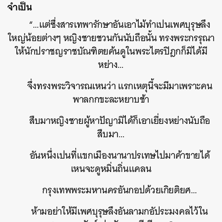
จำเป็น
“…แต่ซึ่งสารเทพารักษาอันเอาไม้ทำเปนเพศบุรุษลึง
ใหญ่น้อยต่างๆ หญิงชายชวนกันนับถือนั้น ทรงพระกรรุณา
ให้นักปราชญราชบัณฑิตยค้นดูในพระไตรปิฎกก็มิได้มี
หย่าง…
จึ่งทรงพระวิจารณเหนว่า แรกเหตุนี้จะมีมาเพราะคน
พาลกกขะละหยาบช้า
สืบมาหญิงชายผู้หาปัญามิได้ก็เอาเยี่ยงหย่างนับถือ
สืบมา…
อันหนึ่งเปนที่แขกเมืองนานาปรเทษไปมาค้าขายได้
เหนจะดูหมิ่นถิ่นแคลน
กรุงเทพพระมหานครอันกอปด้วยเกิยติยศ…
ห้ามอย่าให้มีเพศบุรุษลึงอันลามกอัประมงคลไว้ใน