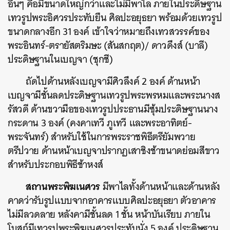
อื่นๆ คือมีขนาดใหญ่กว่าและไม่มีพาไล ภายในประดิษฐาน
เทวรูปพระอิศวรประทับยืน ศิลปะอยุธยา พร้อมด้วยเทวรูป
ขนาดกลางอีก 31 องค์ เข้าใจว่าหมายถึงเทวสวรรค์ของ
พระอินทร์-ตรายัสตริมษะ (สันสกฤต)/ ดาวดึงส์ (บาลี)
ประดิษฐานในเบญจา (ชุกชี)
ถัดไปด้านหลังเบญจามีศิวลึงค์ 2 องค์ ด้านหน้า
เบญจามีชั้นลดประดิษฐานเทวรูปพระพรหมและพระนางส
รัสวดี ด้านขวามือของเทวรูปประธานมีซุ้มประดิษฐานนาง
กระดาน 3 องค์ (คงคาเทวี ภูเทวี และพระอาทิตย์-
พระจันทร์) สำหรับใช้ในการพระราชพิธีตรียัมพวาย
ตรีปวาย ด้านหน้าเบญจาปรากฏเสาชิงช้าขนาดย่อมสีขาว
สำหรับประกอบพิธีช้าหงส์
สถานพระพิฆเนศวร
มีพาไลทั้งด้านหน้าและด้านหลัง
คาดว่ารับรูปแบบจากอาคารแบบศิลปะอยุธยา ตัวอาคาร
ไม่มีลวดลาย หลังคามีชั้นลด 1 ชั้น หน้าบันเรียบ ภายใน
โบสถ์มีเทวรูปพระพิฆเนศวรประทับนั่ง 5 องค์ ประดิษฐาน