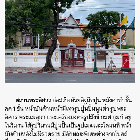
สถานพระอิศวร
ก่อสร้างด้วยอิฐถือปูน หลังคาทำชั้น
ลด 1 ชั้น หน้าบันด้านหน้ามีเทวรูปปูนปั้นนูนต่ำ รูปพระ
อิศวร พระแม่อุมา และเครื่องมงคลรูปสังข์ กลศ กุมภ์ อยู่
ในวิมาน ใต้รูปวิมานมีปูนปั้นเป็นรูปเมฆและโคนนทิ หน้า
บันด้านหลังไม่มีลวดลาย มีลักษณะพิเศษต่างจากโบสถ์