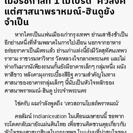
เมื่อรัชกาลที่ 1 ไม่โปรด ‘ศิวลึงค์’
แต่ศาสนาพราหมณ์-ฮินดูยัง
จำเป็น
หากใครเป็นแฟนเมืองเก่ากรุงเทพฯ ย่านเสาชิงช้าเป็น
อีกย่านหนึ่งที่ห้ามพลาดในการไปเยือน นอกจากอาหาร
อร่อยราคาเป็นมิตรแล้ว ย่านเก่าแห่งนี้ยังมีวัดสุทัศนเทพว
ราราม ราชวรมหาวิหาร วัดหลวงใจกลางพระนคร และไม่
ห่างกันมากนัเพียงถนนกั้นยังมีอาคารเล็กๆ กลุ่มหนึ่ง ผนัง
ทาสีขาว หลังคามุงกระเบื้องสีอิฐ ความสำคัญในทาง
ศาสนาของอาคารกลุ่มเล็กๆ นี้นับเป็นหัวใจหลักของ
ศาสนาพราหมณ์-ฮินดู ประจำพระนคร
ใช่ครับ ผมกำลังพูดถึง ‘เทวสถานโบสถ์พราหมณ์’
คอลัมน์ Indianiceation ในเดือนเมษายนนี้ ขอพาก
ระโดดกลับมายังแผ่นดินไทย เพื่อชวนคิดชวนคุยเกี่ยวกับ
หัวใจของศาสนาฮินดูในกรุงเทพฯ ในแง่มุมที่น่าสนใจของ