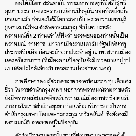
ผมได้มีโอกาสสนทากับ
พระมหาราชครูพิธีศรีวิสุทธิ
คุณฯ ประธานคณะพราหมณ์ท่านปัจจุบัน
อยู่ครั้งหนึ่งเมื่อ
นานมาแล้ว ก่อนจะได้มีโอกาสพบกับ พระครูวามเทพมุรี
(
พราหมณ์ภีษม รังสิพราหมณกุล)
อีกในระยะหลัง
พราหมณ์ทั้ง 2 ท่านเล่าให้ฟังว่า บรรพชนของท่านนั้นเป็น
พราหมณ์ ‘รามราช’ มาจากเมืองราเมศวรัม รัฐทมิฬนาฑู
ประเทศอินเดีย ก่อนจะย้ายมาประจำอยู่ ณ เทวสถานเมือง
นครศรีธรรมราช (ที่เมืองคอนปัจจุบันยังมีเทวสถานอยู่ รูป
แบบศิลปะใกล้เคียงกับเทวสถานประจำพระนคร)
การศึกษาของ ผู้ช่วยศาสตราจารย์คมกฤช อุ่ยเต็กเค่ง
ชี้ว่า ในราชสำนักกรุงเทพฯ นอกจากพราหมณ์รามราชแล้ว
ยังมีพราหมณ์สมอพลือหรือพราหมณ์เมืองเพชร ซึ่งเคยรับ
ราชการในราชสำนักอยุธยา ก่อนเข้ามารับราชการในราช
สำนักกรุงเทพฯ โดยเฉพาะตระกูล ‘ภวังคนันท์’ ซึ่งยังคงมี
พราหมณ์รับราชการอยู่ในปัจจุบัน
คำว่าเมืองรามราชนั้นตามที่ท่านพระมหาราชครูได้