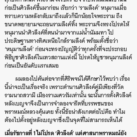
ก่อเป็นศิวลึงค์ขึ้นมาก่อน เรียกว่า ‘รามลึงค์’ หนุมานเมื่อ
ทราบความหลังกลับมาถึงแล้วก็นึกน้อยใจพระราม ถึง
ขนาดพยายามจะถอนรามลึงค์ทิ้ง พระรามจึงทรงโปรดให้
หนุมานนำศิวลึงค์ที่ตนนำมาจากแม่น้ำนัมมทา ไป
ประดิษฐานทางทิศเหนือใกล้รามลึงค์ พร้อมตั้งชื่อว่า
‘หนุมานลึงค์’ ก่อนจะทรงบัญญัติว่าทุกครั้งที่จะประกอบ
พิธีบูชาศิวลึงค์ในเทวสถานแห่งนี้ โปรดให้บูชาหนุมานลึงค์
ก่อนเป็นอันดับแรกเสมอ
ผมลองไปค้นต่อจากที่ศิริพจน์ได้ศึกษาไว้พบว่า เรื่อง
นี้น่าจะเป็นเรื่องจริง เพราะตำนานศิวลึงค์คู่มีเพียงที่วัด
รามนาถสวามี เมืองราเมศวรัมเท่านั้น ฉะนั้นการตั้งศิวลึงค์
ค้นหา
หลังเบญจาจึงเป็นการจำลองจารีตที่บรรพชนของ
SHARE
TWEET
LINE
EMAIL
พราหมณ์หลวงคุ้นเคย ทั้งนี้ข้อน่าสังเกตต่อไปคือ ทำไม
ต้องไปตั้งอยู่หลังเบญจาซึ่งเป็นจุดที่ไม่สามารถเห็นได้
เมื่อรัชกาลที่ 1 ไม่โปรด ‘ศิวลึงค์’ แต่ศาสนาพราหมณ์ยัง