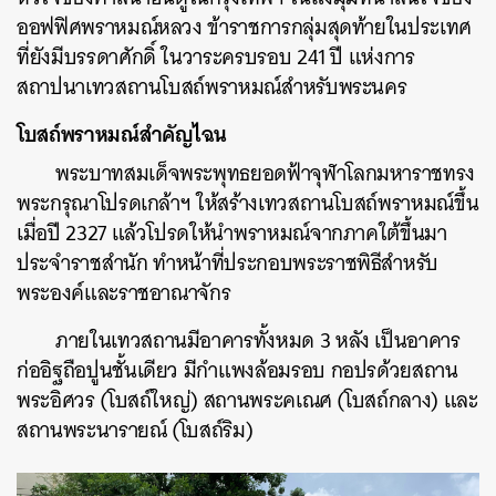
ออฟฟิศพราหมณ์หลวง ข้าราชการกลุ่มสุดท้ายในประเทศ
ที่ยังมีบรรดาศักดิ์ ในวาระครบรอบ 241 ปี แห่งการ
สถาปนาเทวสถานโบสถ์พราหมณ์สำหรับพระนคร
โบสถ์พราหมณ์สำคัญไฉน
พระบาทสมเด็จพระพุทธยอดฟ้าจุฬาโลกมหาราชทรง
พระกรุณาโปรดเกล้าฯ ให้สร้างเทวสถานโบสถ์พราหมณ์ขึ้น
เมื่อปี 2327 แล้วโปรดให้นำพราหมณ์จากภาคใต้ขึ้นมา
ประจำราชสำนัก ทำหน้าที่ประกอบพระราชพิธีสำหรับ
พระองค์และราชอาณาจักร
ภายในเทวสถานมีอาคารทั้งหมด 3 หลัง เป็นอาคาร
ก่ออิฐถือปูนชั้นเดียว มีกำแพงล้อมรอบ กอปรด้วยสถาน
พระอิศวร (โบสถ์ใหญ่) สถานพระคเณศ (โบสถ์กลาง) และ
สถานพระนารายณ์ (โบสถ์ริม)