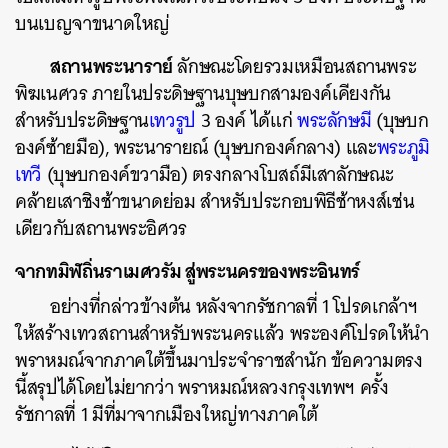
บนเบญจาขนาดใหญ่
สถานพระนาราย์
ลักษณะโดยรวมเหมือนสถานพระ
พิฆเนศวร ภายในประดิษฐานบุษบกสามองค์เคียงกัน
สำหรับประดิษฐาน
เทวรูป
3 องค์ ได้แก่
พระลักษมี
(บุษบก
องค์ซ้ายมือ), พระนารายณ์ (บุษบกองค์กลาง) และ
พระภูมิ
เทวี
(บุษบกองค์ขวามือ) ตรงกลางโบสถ์มีเสาลักษณะ
คล้ายเสาชิงช้าขนาดย่อม สำหรับประกอบพิธีช้าหงส์เช่น
เดียวกับสถานพระอิศวร
จากทมิฬถิ่นราเมศวรัม สู่พระนครของพระอินทร์
อย่างที่กล่าวข้างต้น หลังจากรัชกาลที่ 1 โปรดเกล้าฯ
ให้สร้างเทวสถานสำหรับพระนครแล้ว พระองค์โปรดให้นำ
พราหมณ์จากภาคใต้ขึ้นมาประจำราชสำนัก ข้อความตรง
นี้สรุปได้โดยไม่ยากว่า พราหมณ์หลวงกรุงเทพฯ ครั้ง
รัชกาลที่ 1 มีที่มาจากเมืองใหญ่ทางภาคใต้