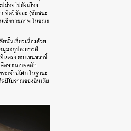
จะปล่อยไปยังเมือง
า ทิควิชัยยะ (ชัยชนะ
ามในเชิงกายภาพ ในขณะ
นั้นเกี่ยวเนื่องด้วย
อมูลสถูปอมราวดี
ษยืนตรง ยกแขนขวาชี้
หลือจากภาพสลัก
์พระเจ้าอโศก ในฐานะ
ิลป์โบราณของอินเดีย