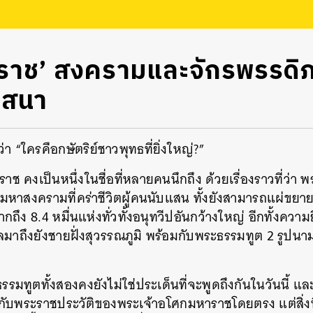
าช’ สงครามและจักรพรรดิภา
าสนา
 “ใครคือกษัตริย์ชาวพุทธที่ยิ่งใหญ่?”
ช คงเป็นหนึ่งในชื่อที่หลายคนนึกถึง ด้วยเรื่องราวที่ว่า
มหาสงครามที่คร่าชีวิตผู้คนนับแสน ทั้งยังสามารถแผ่ข
ง 8.4 หมื่นแห่งทั่วทั้งอนุทวีปอันกว้างใหญ่ อีกทั้งควา
ลมาถึงยังชายฝั่งสุวรรณภูมิ พร้อมกับพระธรรมทูต 2 รูปนาม
รรมทูตทั้งสองคงยังไม่ใช่ประเด็นที่จะพูดถึงกันในวันนี้ แล
ี่ยวกับพระราชประวัติของพระเจ้าอโศกมหาราชโดยตรง แต่สิ่