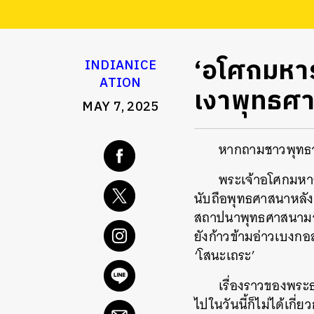
‘อโศกมหาร
INDIANICE
ATION
เงาพุทธศ
MAY 7, 2025
หากถามชาวพุทธว่า
พระเจ้าอโศกมหารา
นับถือพุทธศาสนาหลัง
สถาปนาพุทธศาสนามากถึ
ยังก้าวข้ามอ่าวเบงกอ
‘โสนะเถระ’
เรื่องราวของพระธ
ไปในวันนี้ก็ไม่ได้เก