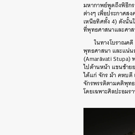
มหากาพย์พูดถึงพิธีกรร
ต่างๆ เพื่อประกาศสงค
เหนือทิศทั้ง 4) ดัง
ที่พุทธศาสนาและศาส
ในทางโบราณคดี หล
พุทธศาสนา และแน่นอน
(
Amarāvati Stupa
) 
ไปด้านหน้า แขนซ้ายย
ได้แก่ จักร ม้า คหบ
จักรพรรดิตามคติพุทธ
โดยเฉพาะศิลปะอมรา