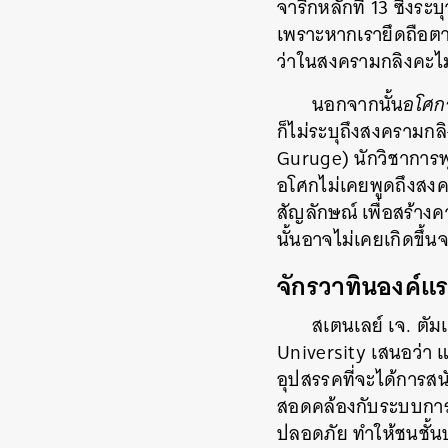
จารึกหลักที่ 13 ซึ่งร
เพราะหากเรายึดถือตาม
ว่าในสงครามกลิงคะไม
นอกจากนั้น
อโศก
ก็ไม่ระบุถึงสงครามกล
Guruge) นักวิชาการพุ
อโศกไม่เคยพูดถึงสงคร
สัญลักษณ์ เพื่อสร้า
นั้นอาจไม่เคยเกิดขึ้น
จักรวาทินองค์แร
สเตนเลย์ เจ. ตั
University เสนอว่า 
อุปสรรคที่จะได้การส
สอดคล้องกับระบบการ
ปลอดภัย ทำให้ชนชั้น
ค้