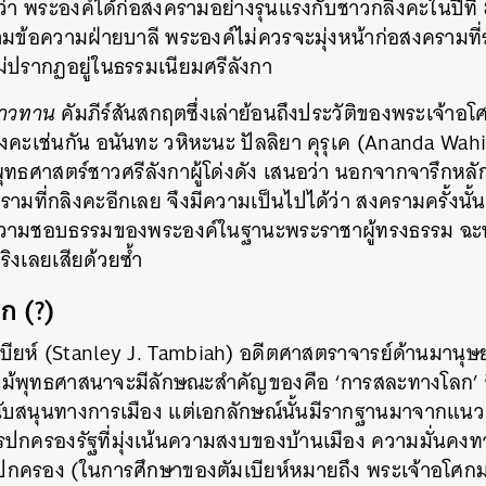
ะบุว่า พระองค์ได้ก่อสงครามอย่างรุนแรงกับชาวกลิงคะในปีที
ข้อความฝ่ายบาลี พระองค์ไม่ควรจะมุ่งหน้าก่อสงครามที่ร้
่ปรากฏอยู่ในธรรมเนียมศรีลังกา
าวทาน
คัมภีร์สันสกฤตซึ่งเล่าย้อนถึงประวัติของพระเจ้าอโ
ิงคะเช่นกัน อนันทะ วหิหะนะ ปัลลิยา คุรุเค (Ananda Wah
ทธศาสตร์ชาวศรีลังกาผู้โด่งดัง เสนอว่า นอกจากจารึกหลักท
ามที่กลิงคะอีกเลย จึงมีความเป็นไปได้ว่า สงครามครั้งนั้น
งความชอบธรรมของพระองค์ในฐานะพระราชาผู้ทรงธรรม ฉะนั
จริงเลยเสียด้วยซ้ำ
ก (?)
มเบียห์ (Stanley J. Tambiah) อดีตศาสตราจารย์ด้านมานุ
แม้พุทธศาสนาจะมีลักษณะสำคัญของคือ ‘การสละทางโลก’ ซึ
นับสนุนทางการเมือง แต่เอกลักษณ์นั้นมีรากฐานมาจากแนว
ปกครองรัฐที่มุ่งเน้นความสงบของบ้านเมือง ความมั่นคง
ปกครอง (ในการศึกษาของตัมเบียห์หมายถึง พระเจ้าอโศกม
นหา