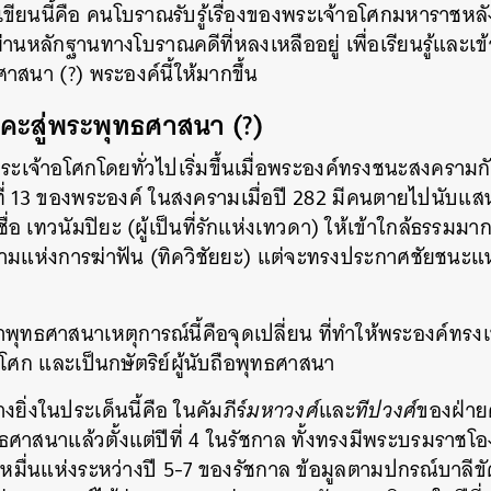
เขียนนี้คือ คนโบราณรับรู้เรื่องของพระเจ้าอโศกมหาราชหล
านหลักฐานทางโบราณคดีที่หลงเหลืออยู่ เพื่อเรียนรู้และเข้
าสนา (?) พระองค์นี้ให้มากขึ้น
ะสู่พระพุทธศาสนา (?)
ับพระเจ้าอโศกโดยทั่วไปเริ่มขึ้นเมื่อพระองค์ทรงชนะสงคราม
ที่ 13 ของพระองค์ ในสงครามเมื่อปี 282 มีคนตายไปนับแ
ื่อ เทวนัมปิยะ (ผู้เป็นที่รักแห่งเทวดา) ให้เข้าใกล้ธรรมมา
ามแห่งการฆ่าฟัน (ทิควิชัยยะ) แต่จะทรงประกาศชัยชนะแห
พุทธศาสนาเหตุการณ์นี้คือจุดเปลี่ยน ที่ทำให้พระองค์ทร
โศก และเป็นกษัตริย์ผู้นับถือพุทธศาสนา
ยิ่งในประเด็นนี้คือ ในคัมภีร์
มหาวงศ์
และ
ทีปวงศ์
ของฝ่ายศ
ศาสนาแล้วตั้งแต่ปีที่ 4 ในรัชกาล ทั้งทรงมีพระบรมราชโอ
หมื่นแห่งระหว่างปี 5-7 ของรัชกาล ข้อมูลตามปกรณ์บาลีขัด