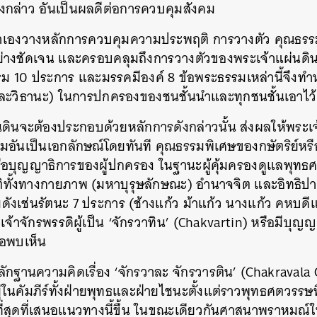
งกล่าว อันเป็นผลดีต่อการควบคุมสังคม
SHARE
TWEET
LINE
EMAIL
าเองวางหลักการควบคุมความประพฤติ การวางตัว คุณธรรม
ย่างชัดเจน และครอบคลุมถึงการวางตัวของพระเจ้าแผ่นดิน
 10 ประการ และมรรคมีองค์ 8 ข้อพระธรรมเหล่านี้จึงทำหน
ละวิธานะ) ในการปกครองของชนชั้นนำและทุกชนชั้นเอาไว
่นดินจะต้องประกอบด้วยหลักการดังกล่าวนั้น ส่งผลให้พระเจ
ธรรมอันเป็นเอกลักษณ์โดยทันที คุณธรรมพิเศษของกษัตริย์
หรือบุญญาธิการของผู้ปกครอง ในฐานะผู้คุ้มครองดูแลพุทธศ
ทั้งทางกายภาพ (มหาบุรุษลักษณะ) อำนาจจิต และอิทธิปาฏิหาร
ดังเช่นรัตนะ 7 ประการ (ช้างแก้ว ม้าแก้ว นางแก้ว คหบดีแ
เจ้าจักรพรรดิผู้เป็น ‘จักรวาทิน’ (Chakvartin) หรือมีบุญญ
รือพบเห็น
ยหลักฐานความคิดเรื่อง ‘จักรวาละ จักรวารติน’ (Chakravala
ในคัมภีร์ทั้งฝ่ายพุทธและฝ่ายไชนะตั้งแต่ราวพุทธศตวรรษที่
ที่สุดที่เสนอแนวทางนี้ขึ้น ในขณะเดียวกันศาสนาพราหมณ