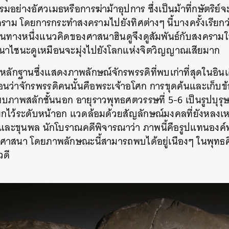
มอย่างอัศวเมธหรือการฆ่าม้าอุปการ ซึ่งเป็นม้าที่กษัตริย์
ราม โดยการกระทำสงครามไปยังทิศต่างๆ นี้บางครั้งเรียกว่
นั้นในทางหนึ่งแนวคิดของศาสนาฮินดูจึงดูสัมพันธ์กับสงคร
นาไชนะดูเหมือนจะมุ่งไปยังโลกแห่งจิตวิญญาณเสียมาก
ักฐานซึ่งแสดงภาพลักษณ์จักรพรรดิที่พบเก่าที่สุดในอินเดีย
ว่าจักรพรรดิคนนั้นคือพระเจ้าอโศก การขุดค้นและเก็บข้
พบภาพสลักชั้นนอก อายุราวพุทธศตวรรษที่ 5-6 เป็นรูปบุรุ
กไว้ระดับหน้าอก แวดล้อมด้วยสัญลักษณ์มงคลที่ยังหลงเ
ดี และขุนพล นักโบราณคดีพิจารณาว่า ภาพนี้คือรูปแทนองค
ศาสนา โดยภาพลักษณะนี้สามารถพบได้อยู่เนืองๆ ในพุทธศ
วดี