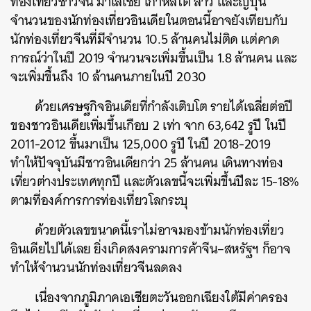
ท่องเที่ยวชาวจีน
มาเลเซีย
เกาหลีใต้
ลาว
และญี่ปุ่น
จำนวนของนักท่องเที่ยวอินเดียในตอนนี้อาจยังเทียบกับ
นักท่องเที่ยวจีนที่มีจำนวน
10.5
ล้านคนไม่ติด
แต่คาด
การณ์ว่าในปี
2019
จำนวนจะเพิ่มขึ้นเป็น
1.8
ล้านคน
และ
จะเพิ่มขึ้นถึง
10
ล้านคนภายในปี
2030
ด้วยเศรษฐกิจอินเดียที่กำลังเติบโต
รายได้เฉลี่ยต่อปี
ของชาวอินเดียเพิ่มขึ้นเกือบ
2
เท่า
จาก
63,642
รูปี
ในปี
2011-2012
ขึ้นมาเป็น
125,000
รูปี
ในปี
2018-2019
ทำให้ปัจจุบันมีชาวอินเดียกว่า
25
ล้านคน
เดินทางท่อง
เที่ยวต่างประเทศทุกปี
และตัวเลขนี้จะเพิ่มขึ้นปีละ
15-18%
ตามที่องค์การการท่องเที่ยวโลกระบุ
ด้วยตัวเลขขนาดนี้เราไม่อาจมองข้ามนักท่องเที่ยว
อินเดียไปได้เลย
ยิ่งเกิดสงครามการค้าจีน
–
สหรัฐฯ
ก็อาจ
ทำให้จำนวนนักท่องเที่ยวจีนลดลง
เนื่องจากภูมิภาคเอเชียตะวันออกเฉียงใต้มีค่าครอง