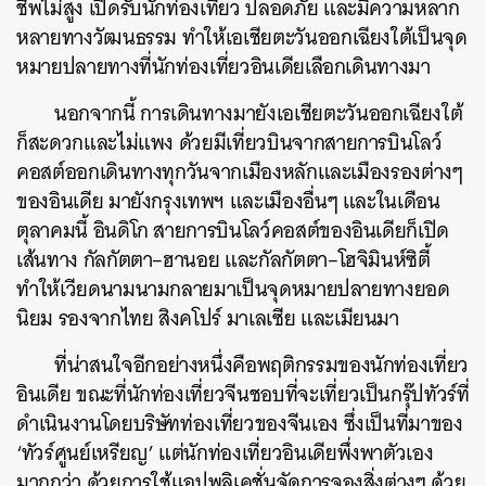
ชีพไม่สูง
เปิดรับนักท่องเที่ยว
ปลอดภัย
และมีความหลาก
หลายทางวัฒนธรรม
ทำให้เอเชียตะวันออกเฉียงใต้เป็นจุด
หมายปลายทางที่นักท่องเที่ยวอินเดียเลือกเดินทางมา
นอกจากนี้
การเดินทางมายังเอเชียตะวันออกเฉียงใต้
ก็สะดวกและไม่แพง
ด้วยมีเที่ยวบินจากสายการบินโลว์
คอสต์ออกเดินทางทุกวันจากเมืองหลักและเมืองรองต่างๆ
ของอินเดีย
มายังกรุงเทพฯ
และเมืองอื่นๆ
และในเดือน
ตุลาคมนี้
อินดิโก
สายการบินโลว์คอสต์ของอินเดียก็เปิด
เส้นทาง
กัลกัตตา
–
ฮานอย
และกัลกัตตา
–
โฮจิมินห์ซิตี้
ทำให้เวียดนามนามกลายมาเป็นจุดหมายปลายทางยอด
นิยม
รองจากไทย
สิงคโปร์
มาเลเซีย
และเมียนมา
ที่น่าสนใจอีกอย่างหนึ่งคือพฤติกรรมของนักท่องเที่ยว
อินเดีย
ขณะที่นักท่องเที่ยวจีนชอบที่จะเที่ยวเป็นกรุ๊ปทัวร์ที่
ดำเนินงานโดยบริษัทท่องเที่ยวของจีนเอง
ซึ่งเป็นที่มาของ
‘
ทัวร์ศูนย์เหรียญ
’
แต่นักท่องเที่ยวอินเดียพึ่งพาตัวเอง
มากกว่า
ด้วยการใช้แอปพลิเคชั่นจัดการจองสิ่งต่างๆ
ด้วย
ค้นหา