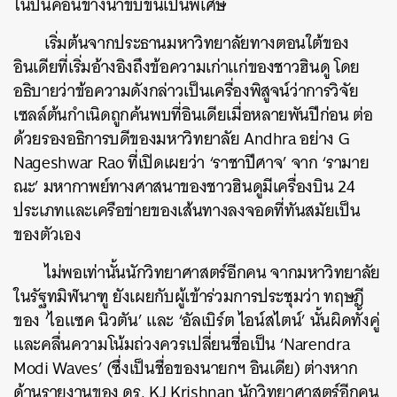
ในปีนี้ค่อนข้างน่าขบขันเป็นพิเศษ
เริ่มต้นจากประธานมหาวิทยาลัยทางตอนใต้ของ
อินเดียที่เริ่มอ้างอิงถึงข้อความเก่าแก่ของชาวฮินดู โดย
อธิบายว่าข้อความดังกล่าวเป็นเครื่องพิสูจน์ว่าการวิจัย
เซลล์ต้นกำเนิดถูกค้นพบที่อินเดียเมื่อหลายพันปีก่อน ต่อ
ด้วยรองอธิการบดีของมหาวิทยาลัย Andhra อย่าง G
Nageshwar Rao ที่เปิดเผยว่า ‘ราชาปีศาจ’ จาก ‘รามาย
ณะ’ มหากาพย์ทางศาสนาของชาวฮินดูมีเครื่องบิน 24
ประเภทและเครือข่ายของเส้นทางลงจอดที่ทันสมัยเป็น
ของตัวเอง
ไม่พอเท่านั้นนักวิทยาศาสตร์อีกคน จากมหาวิทยาลัย
ในรัฐทมิฬนาฑู ยังเผยกับผู้เข้าร่วมการประชุมว่า ทฤษฎี
ของ ‘ไอแซค นิวตัน’ และ ‘อัลเบิร์ต ไอน์สไตน์’ นั้นผิดทั้งคู่
และคลื่นความโน้มถ่วงควรเปลี่ยนชื่อเป็น ‘Narendra
Modi Waves’ (ซึ่งเป็นชื่อของนายกฯ อินเดีย) ต่างหาก
ด้านรายงานของ ดร. KJ Krishnan นักวิทยาศาสตร์อีกคน