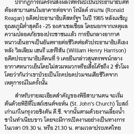
ปรากฏการณ์ครั้งนี้ส่งผลให้ทรัมป์เป็นประธานาธิบดีที่
ต้องสาบานตนในอาคารต่อจาก โรนัลด์ เรแกน (Ronald
Reagan) อดีตประธานาธิบดีสหรัฐฯ ในปี 1985 หลังเผชิญ
อุณหภูมิต่ำสุดถึง -25 องศาเชลเซียล โดยนอกจากเหตุผล
ความปลอดภัยของประชาชนแล้ว การยืนกลางอากาศ
หนาวเย็นอาจเป็นอันตรายต่อชีวิตต่อตัวประธานาธิบดีเอง
หลัง วิลเลียม เฮนรี แฮร์ริสัน (William Henry Harrison)
อดีตประธานาธิบดีคนที่ 9 เคยยืนกล่าวสุนทรพจน์กลาง
อากาศหนาวเย็นโดยไม่สวมหมวกหรือเสื้อโค้ชถึง 2 ชั่วโมง
โดยว่ากันว่าเขาป่วยเป็นโรคปอดปวมจนเสียชีวิตจาก
เหตุการณ์ในครั้งนั้น
สำหรับรายละเอียดสำคัญของพิธีสาบานตน จะเริ่ม
ต้นด้วยพิธีที่โบสถ์เซนต์จอห์น (St. John’s Church) โบสถ์
เก่าแก่ในกรุงวอชิงตัน ดี.ซี. จากนั้นตามด้วยงานเลี้ยงน้ำ
ชาในทำเนียบขาว โดยจะมีการเปิดงานอย่างเป็นทางการ
ในเวลา 09.30 น. หรือ 21.30 น. ตามเวลาประเทศไทย