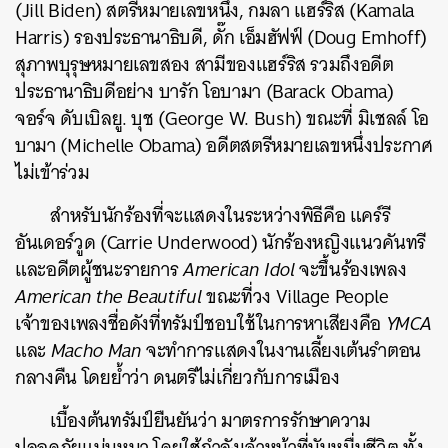
(Jill Biden) สตรีหมายเลขหนึ่ง, กมลา แฮร์ริส (Kamala
Harris) รองประธานาธิบดี, ดั๊ก เอ็มฮัฟฟ์ (Doug Emhoff)
สุภาพบุรุษหมายเลขสอง สามีของแฮร์ริส รวมถึงอดีต
ประธานาธิบดีอย่าง บารัก โอบามา (Barack Obama)
จอร์จ ดับเบิลยู. บุช (
George W. Bush)
ขณะที่ มิเชลล์ โอ
บามา (Michelle Obama) อดีตสตรีหมายเลขหนึ่งประกาศ
ไม่เข้าร่วม
สำหรับนักร้องที่จะแสดงในระหว่างพิธีคือ แคร์รี
อันเดอร์วูด (Carrie Underwood) นักร้องหญิงแนวคันทรี
และอดีตผู้ชนะรายการ
American Idol
จะขึ้นร้องเพลง
American the Beautiful
ขณะที่วง Village People
เจ้าของเพลงชื่อดังที่ทรัมป์ชอบใช้ในการหาเสียงคือ
YMCA
และ
Macho Man
จะทำการแสดงในงานเลี้ยงเต้นรำตอน
กลางคืน โดยย้ำว่า ดนตรีไม่เกี่ยวกับการเมือง
เบื้องต้นทรัมป์ยืนยันว่า มาตรการรักษาความ
ปลอดภัยแน่นหนา โดยใช้กำลังเจ้าหน้าที่นับหมื่นชีวิต ทั้ง