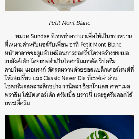
Petit Mont Blanc
หมวด Sundae ที่เชฟทำออกมาเพื่อให้เป็นของหวาน
ที่เหมาะสำหรับแชร์กับเพื่อน อาทิ Petit Mont Blanc
หน้าตาอาจจะดูแล้วเหมือนการถอดรื้อโครงสร้างของมอ
งบลังค์เค้ก โดยเชฟทำเป็นไอศกรีมเกาลัด วิปครีม
สายไหม เมอแรงก์ ตัดรสหวานด้วย
ซอสแบล็กเคอร์เรนต์ที่
ให้รสเปรี้ยว และ Classic Never Die ที่เชฟเล่าผ่าน
ไอศกรีมรสคลาสสิกอย่าง วานิลลา ช็อกโกแลต คาราเมล
พราลีน ใส่บัตเตอร์เค้ก ครัมเบิ้ล บราวนี่ และชูครีมสอดไส้
เพรสตี้ครีม