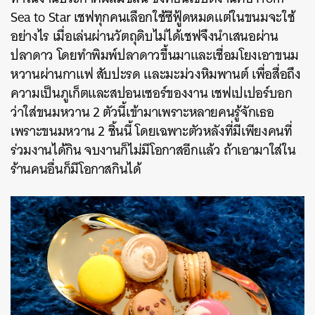
Sea to Star เชฟทุกคนเลือกใช้ซีฟู้ดหมดแต่ในขนมจะใช้
อย่างไร เมื่อเล่นผ่านวัตถุดิบไม่ได้เชฟจึงนำเสนอผ่าน
ปลาดาว โดยทำพิมพ์ปลาดาวขึ้นมาและเชื่อมโยงเอาขนม
หวานผ่านกาแฟ สับปะรด และมะม่วงหิมพานต์ เพื่อสื่อถึง
ความเป็นภูเก็ตและสปอนเซอร์ของงาน เชฟเปเปอร์บอก
ว่าใส่ขนมหวาน 2 ตัวนี้เข้ามาเพราะหลายคนรู้จักเธอ
เพราะขนมหวาน 2 ชิ้นนี้ โดยเฉพาะตัวหลังที่มีเพียงคนที่
ร่วมงานได้กิน จบงานก็ไม่มีโอกาสอีกแล้ว ถ้าเอามาใส่ใน
ร้านคนอื่นก็มีโอกาสกินได้
ค้นหา
SHARE
TWEET
LINE
EMAIL