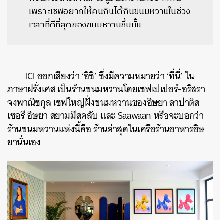
เพราะเชฟอยากให้คนกินได้กินขนมหวานในช่วง
เวลาที่ดีที่สุดของขนมหวานชิ้นนั้น
ICI ออกเสียงว่า ‘อิซิ’ ซึ่งมีความหมายว่า ‘ที่นี่’ ใน
ภาษาฝรั่งเศส เป็นร้านขนมหวานโดย
เชฟเปเปอร์-อริสรา
จงพาณิชกุล
เชฟใหญ่ฝั่งขนมหวานของอิษยา ลาปาติส
เซอรี อิษยา สยามมีสคลับ และ Saawaan หรือจะบอกว่า
ร้านขนมหวานแห่งนี้คือ ร้านล่าสุดในเครือร้านอาหารอิษ
ยานั่นเอง