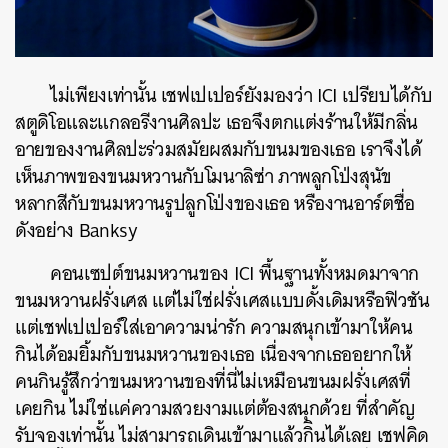
ไม่เพียงเท่านั้น เชฟเปเปอร์ยังมองว่า ICI เปรียบได้กับ
สตูดิโอและแกลอรีงานศิลปะ เธอจึงตกแต่งร้านให้มีกลิ่น
อายของงานศิลปะร่วมสมัยผสมกับขนมของเธอ เราจึงได้
เห็นภาพของขนมหวานกับโมนาลิซ่า ภาพลูกโป่งสุนัข
หลากสีกับขนมหวานรูปลูกโป่งของเธอ หรืองานอาร์ตชื่อ
ดังอย่าง Banksy
คอนเซปต์ขนมหวานของ ICI พื้นฐานทั้งหมดมาจาก
ขนมหวานฝรั่งเศส แต่ไม่ใช่ฝรั่งเศสแบบดั้งเดิมหรือฟิวชัน
แต่เชฟเปเปอร์ใส่เอาความน่ารัก ความสนุกเข้ามาให้คน
กินได้อมยิ้มกับขนมหวานของเธอ เนื่องจากเธออยากให้
คนกินรู้สึกว่าขนมหวานของที่นี่ไม่เหมือนขนมฝรั่งเศสที่
เคยกิน ไม่ใช่แค่ความสวยงามแต่ต้องสนุกด้วย ที่สำคัญ
รับจองเท่านั้น ไม่สามารถเดินเข้ามาแล้วกิินได้เลย เชฟคิด