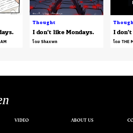
Thought
Thoug
days.
I don’t like Mondays.
I don’
EAM
โดย Shaxwn
โดย THE
en
VIDEO
ABOUT US
C