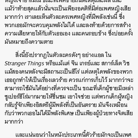
หญิงเจ้าอารมณ์ ขณะที่เพศชายถนัดเหตุและผล และ
แม้ว่าท้ายสุดแล้วนั่นจะเป็นเพียงอคติที่มีต่อเพศหญิงเสีย
มากกว่า เราเลยเห็นตัวละครเพศหญิงที่มีพลังเช่นนี้ ซึ่ง
พวกเธอมักจะควบคุมพลังไม่ได้ และลงท้ายด้วยการสร้าง
ความเสียหายให้กับตัวเธอเอง และคนรอบข้าง ซึ่งบ่อยครั้ง
มันหมายถึงความตาย
สิ่งนี้ยังปรากฏในตัวละครดังๆ อย่างแอล ใน
Stranger Things
หรือแม้แต่ จีน เกรย์และ สการ์เล็ต วิช
แม้สองคนหลังจะมีสถานะเป็นฮีโร่ แต่เหตุใดพลังของพวก
เธอถูกทำให้เป็นเรื่องเลวร้าย ควรแก่การเก็บไว้ มากกว่าจะ
ค้นหา
สามารถใช้มันได้อย่างที่ควรจะเป็น
ขณะที่เด็กผู้ชายมีเหล่า
SHARE
TWEET
LINE
EMAIL
ซูเปอร์ฮีโร่มากมายให้ชื่นชม เอาใจช่วย แต่พวกเด็กผู้หญิง
กลับรู้จักเพียงอิสตรีผู้มีพลังที่เป็นอันตราย มันจึงเหมือน
กับว่าพวกเธอไม่ได้มีพลังพิเศษ เป็นเพียงผู้ป่วยทางจิตเสีย
มากกว่า
และ
แน่นอนว่าในหนังประเภทนี้ตัวร้ายมักจะเป็นเพศ