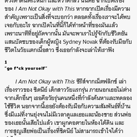
ดวงตาตื่นตระหนก และหวาดกลัว นั่นคือ ฉากเปิดเรื่อง
ของ
I Am Not Okay with This
หากฉากเปิดเรื่องมีความ
สำคัญเพราะเป็นสิ่งที่จะบอกว่า ตลอดทั้งเรื่องเราจะได้พบ
เจอกับอะไร ฉากเปิดในที่นี้ก็ได้ทำหน้าที่ของมันแล้ว
เพราะนาทีที่อยู่ถัดจากนั้น มันจะพาเราไปรู้จักกับชีวิตอัน
แสนบัดซบของเด็กผู้หญิง Sydney Novak ที่ต้องรับมือกับ
ชีวิตในวัยแตกเนื้อสาว ซึ่งเธอกำลังจะเล่าให้เราฟัง
1
“go f*ck yourself”
I Am Not Okay with This
ซีรีส์จากเน็ตฟลิกซ์
เล่า
เรื่องราวของ ซิดนีย์ เด็กสาววัยแรกรุ่น ภายนอกเธอไม่ต่าง
จากเด็กอื่นๆ เธอคือวัยรุ่นคนหนึ่งที่กำลังค้นหาและทดลอง
ใช้ชีวิต นอกจากนี้เธอยังต้องรับมือกับความสัมพันธ์ที่บ้าน
ซึ่งมีแม่ที่งานยุ่งจนไม่มีเวลาดูแลเธอและน้องชาย ส่วนพ่อ
ของเธอนั้นเสียไปแล้ว เขาผูกคอตายในห้องใต้ดิน และ
การสูญเสียพ่อเป็นเรื่องที่ซิดนีย์ ไม่สามารถเข้าใจได้ว่า