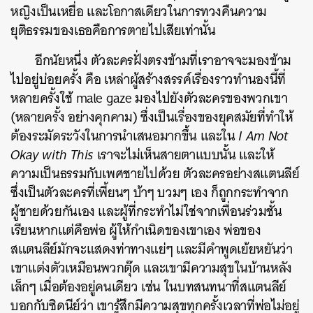
หญิงเป็นเหยื่อ และโอกาสเดียวในการทวงคืนความ
ยุติธรรมของเธอ
คือการตายไปเสียเท่านั้น
อีกนัยหนึ่ง ตัวละครฝั่งตรงข้ามที่เราอาจจะมองข้าม
ไปอยู่บ่อยครั้ง คือ เหล่าผู้สร้างสรรค์เรื่องราวทำนองนี้ที่
หลายครั้งใช้ male gaze มองไปยังตัวละครของพวกเขา
(หลายครั้ง อย่างคุกคาม) ซึ่งเป็นเรื่องของยุคสมัยที่ทำให้
ต้องระมัดระวังในการนำเสนอมากขึ้น และใน
I Am Not
Okay with This
เรา
จะไม่เห็นสายตาแบบนั้น และให้
ความเป็นธรรมกับเพศชายไปด้วย ตัวละครอย่างสแตนลีย์
ซึ่งเป็นตัวละครที่เพี้ยนๆ บ้าๆ บวมๆ เอง ก็ถูกกระทำจาก
ผู้ชายด้วยกันเอง และผู้ที่กระทำไม่ใช่จากเพื่อนร่วมชั้น
เรียนหากแต่คือพ่อ ผู้ให้กำเนิดของเขาเอง พ่อของ
สแตนลีย์มักจะแสดงท่าทางแย่ๆ และมีคำพูดเย้ยหยันว่า
เขาแต่งตัวเหมือนพวกตุ๊ด และเขามีความสุขในบ้านหลัง
เล็กๆ เมื่อต้องอยู่คนเดียว เช่น ในบทสนทนาที่สแตนลีย์
บอกกับซิดนีย์
ว่า เขารู้สึกมีความสุขทุกครั้งเวลาที่พ่อไม่อยู่