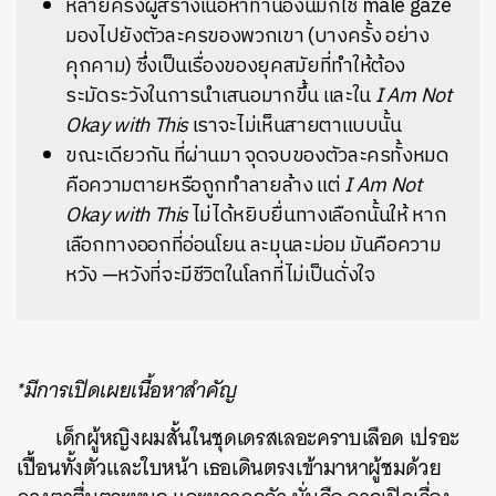
หลายครั้งผู้สร้างเนื้อหาทำนองนี้มักใช้ male gaze
มองไปยังตัวละครของพวกเขา (บางครั้ง อย่าง
คุกคาม) ซึ่งเป็นเรื่องของยุคสมัยที่ทำให้ต้อง
ระมัดระวังในการนำเสนอมากขึ้น และใน
I Am Not
Okay with This
เรา
จะไม่เห็นสายตาแบบนั้น
ขณะเดียวกัน ที่ผ่านมา จุดจบของตัวละครทั้งหมด
คือความตายหรือถูกทำลายล้าง แต่
I Am Not
Okay with This
ไม่ได้หยิบยื่นทางเลือกนั้นให้ หาก
เลือกทางออกที่อ่อนโยน ละมุนละม่อม มันคือความ
หวัง —หวังที่จะมีชีวิตในโลกที่ไม่เป็นดั่งใจ
*มีการเปิดเผยเนื้อหาสำคัญ
เด็กผู้หญิงผมสั้นในชุดเดรสเลอะคราบเลือด เปรอะ
เปื้อนทั้งตัวและใบหน้า เธอเดินตรงเข้ามาหาผู้ชมด้วย