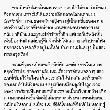
จากที่หนังปูมาทั้งหมด เราคาดเดาได้ไม่ยากว่าเมื่อมา
ถึงตอนจบ เราจะได้เห็นความเลือดสาดโลกแตกแบบ
Carrie
ซึ่งฉากจบของหนัง หญิงสาวผู้เป็นเหยื่อของความ
เลวร้าย หลังจากที่เธอทำลายงานพรอมจนวอดวาย เธอ
กลับมาที่บ้านและถูกแม่ทำร้ายซ้ำอีก แต่เธอก็ใช้พลังนั้น
เพื่อป้องกันตัวแต่เธอรู้สึกผิดที่ทำให้แม่ตาย แล้วบ้านก็พัง
ทลายลงมา เธอก็ติดอยู่ในนั้นกับร่างของแม่และรูปปั้นของ
พระเยซูคริสต์
ขณะที่จุดระเบิดของซิดนีย์คือ เธอต้องการให้แบรด
หยุดป่าวประกาศความลับและเรื่องราวอ่อนแอต่างๆ ของ
เธอที่เขียนไว้ในไดอารี่และเขาดันได้อ่านมัน
ลงท้ายพลัง
ของเธอทำให้หัวของแบรดระเบิดเหมือนลูกโป่งถูกเจาะ
เศษซากอวัยวะที่แตกออกนั้นกระจายเป็นบริเวณกว้าง เกิด
ความอลหม่านขึ้น ซิดนีย์เดินออกมาด้วยสภาพเหม่อลอย
เหมือนในฉากเปิดเรื่อง และซีรี่ส์นี้จบลงที่ซิดนีย์ไปหลบอยู่