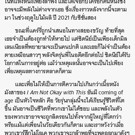
ในที่แห่งหนึ่งเพียงลำพัง และได้เจอกับใครอีกคนหนึ่งซึ่ง
อาจจะมีพลังไม่ต่างจากเธอ ซึ่งเรื่องราวหลังจากนี้จะตาม
มา ในช่วงฤดูใบไม้ผลิ ปี 2021 กับซีซั่นสอง
ขณะที่แคร์รี่ถูกนำเสนอในทางสยองขวัญ ท้ายที่สุด
เธอจำเป็นต้องถูกทำให้หายไป แต่ซิดนีย์เป็นเพียงเด็กมิล
เลนเนียลที่พยายามจะเป็นคนปกติ และเธอก็ไม่จำเป็นต้อง
ตายเหมือนสาวๆ พลังจิตรุ่นพี่ในอดีตอีกต่อไป ซิดนีย์ได้รับ
โอกาสในการอยู่ต่อ แม้ว่าเหตุผลนั้นอาจจะเป็นไปเพียง
เพื่อเหตุผลทางการตลาดก็ตาม
และเพื่อไม่ให้เป็นการตีความไปเกินกว่าเนื้อหนัง
มังสาของ
I Am Not Okay with This
อันมี coming of
age เป็นหัวใจหลัก คือ วัยรุ่นกลุ่มนี้จะได้เรียนรู้ชีวิตที่โต
ขึ้น มันอาจเป็นชีวิตที่พวกเขาไม่ได้ชอบ และพลังในตัว
ของพวกเขาอาจจะถูกลิดรอนไปทั้งจากผู้ใหญ่ที่โตกว่า
หรือแม้แต่เพื่อนในวัยเดียวกันก็ตาม และเราหวังว่าเมื่อ
พวกเขารู้สึกไม่โอเค พวกเขาจะกล้าพอที่จะพูดออกมาดังๆ