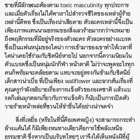
ชายที่มีลักษณะต้องตาม toxic masculinity ทุกประการ
และเมื่อตัวเรื่องไม่ได้พาเราไปสำรวจชีวิตของเหล่าผู้ร้าย
เหล่านี้ดีพอ ซึ่งเป็นเรื่องน่าเสียดาย ตัวละครเหล่านี้จึงเป็น
เพียงภาพแทนนามธรรมของสิ่งเลวร้าย
มากกว่าจะหมาย
ถึงพฤติกรรมที่มีอยู่จริงของตัวละคร ตัวละครอย่างแบรด
ซึ่งเป็นแฟนหนุ่มของไดน่า การเข้ามาของเขาทำให้เวลาที่
ไดน่าเคยใช้ร่วมกับซิดนีย์หายไป นอกจากนี้ความนิยมใน
ตัวแบรดซึ่งเป็นหนุ่มนักกีฬา หน้าตาดี ไม่ว่าจะพูดอะไรทุก
คนก็พร้อมจะคล้อยตาม แทบจะอยู่ตรงกันข้ามกับซิดนีย์
เด็กสาวน่าเบื่อ ที่เป็นเพียง wallflower และฉากต้นเรื่องที่
คุณครูกำลังอธิบายเรื่องการแข็งตัวขององคชาติ แล้วแบ
รดก็เล่นมุกตลกเกี่ยวกับการแข็งตัว ก็นับเป็นการเปิดตัว
วายร้ายหน้าหล่อที่ชวนให้ขำขื่นได้อย่างน่าจดจำ
สิ่งที่เหยื่อ (หรือในที่นี้คือเพศหญิง) จะสามารถกระทำ
ล้างแค้นได้ ก็มีเพียงหนทางเดียวคือการใช้พลังเหนือ
ธรรมชาติ ซึ่งหากเป็นบริบทไทยๆ เราจึงได้เห็นหนังผีที่ผู้