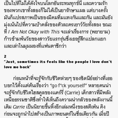
เป็นไปที่ไม่ได้ดั่งใจบนโลกอันระทมทุกข์นี้ และความรัก
ของพวกเขาทั้งสองก็ไม่ได้เป็นยารักษาแผล แต่บางครั้ง
มันก็แปรสภาพเป็นของมีคมทิ่มแทงกันและกัน และมันยัง
มุ่งเน้นไปที่ความบ้าคลั่งของตัวละครเยาว์วัยทั้งสอง ขณะ
ที่
I Am Not Okay with This
จะเล่าเรื่องการ (พยายาม)
ก้าวข้ามพ้นวัยของสาววัยแรกรุ่นซึ่งเธอรู้สึกแปลกแยก
และเล่าในมุมมองที่แฟนตาซีกว่า
2
“Just, sometimes its feels like the people I love don’t
love me back”
ก่อนหน้าที่จะรู้จักกับชีวิตห่วยๆ ของซิดนีย์อย่างที่เธอ
บอกไว้ตั้งแต่ต้นเรื่องว่า “
go f*ck yourself
” หลายคนน่า
จะรู้จักกับชีวิตไฮสคูลของแคร์รี่ (Carrie) เด็กสาวที่มีพลัง
เหนือธรรมชาติซึ่งทำให้เห็นถึงความน่ากลัวของพลังงานนี้
เดิม
Carrie
เป็นนิยายขึ้นหิ้งอีกเล่มหนึ่งของสตีเฟ่น คิง
ก่อนจะถูกนำไปสร้างเป็นภาพยนตร์ในชื่อเดียวกัน เมื่อปี