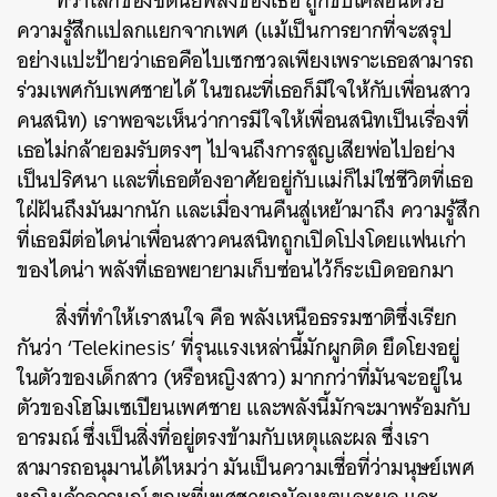
ทว่าโลกของซิดนีย์พลังของเธอ ถูกขับเคลื่อนด้วย
ความรู้สึกแปลกแยกจากเพศ (แม้เป็นการยากที่จะสรุป
อย่างแปะป้ายว่าเธอคือไบเซกชวลเพียงเพราะเธอสามารถ
ร่วมเพศกับเพศชายได้ ในขณะที่เธอก็มีใจให้กับเพื่อนสาว
คนสนิท) เราพอจะเห็นว่าการมีใจให้เพื่อนสนิทเป็นเรื่องที่
เธอไม่กล้ายอมรับตรงๆ ไปจนถึงการสูญเสียพ่อไปอย่าง
เป็นปริศนา และที่เธอต้องอาศัยอยู่กับแม่ก็ไม่ใช่ชีวิตที่เธอ
ใฝ่ฝันถึงมันมากนัก และเมื่องานคืนสู่เหย้ามาถึง ความรู้สึก
ที่เธอมีต่อไดน่าเพื่อนสาวคนสนิทถูกเปิดโปงโดยแฟนเก่า
ของไดน่า พลังที่เธอพยายามเก็บซ่อนไว้ก็ระเบิดออกมา
สิ่งที่ทำให้เราสนใจ คือ พลังเหนือธรรมชาติซึ่งเรียก
กันว่า ‘Telekinesis’ ที่รุนแรงเหล่านี้มักผูกติด ยึดโยงอยู่
ในตัวของเด็กสาว (หรือหญิงสาว) มากกว่าที่มันจะอยู่ใน
ตัวของโฮโมเซเปียนเพศชาย
และพลังนี้มักจะมาพร้อมกับ
อารมณ์ ซึ่งเป็นสิ่งที่อยู่ตรงข้ามกับเหตุและผล ซึ่งเรา
สามารถอนุมานได้ไหมว่า มันเป็นความเชื่อที่ว่ามนุษย์เพศ