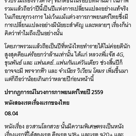
รวบรวมเรื่องราวต่างๆ ที่เกิดขึ้นในรอบปีที่ผ่านมา ในภาพ
รวมแล้วถือว่าปีนี้เป็นปีแห่งการเปลี่ยนแปลงอย่างแท้จริง
ในเกือบทุกวงการ ไม่เว้นแม้แต่วงการภาพยนตร์ไทยซึ่งมี
การเปลี่ยนแปลงอย่างมีนัยยะสำคัญ และหลายๆ เรื่องก็น่า
คิดว่าทำไมถึงเป็นอย่างนั้น
โดยภาพรวมแล้วถือเป็นปีที่หนังไทยทำรายได้ไม่ค่อยดีนัก
สูงสุดคือแค่ร้อยกว่าล้านเท่านั้น ได้แก่
หลวงพี่แจ๊ส 4G
,
ขุนพันธ์
และ
แฟนเดย์..แฟนกันแค่วันเดียว
ช่วงสิ้นปีก็
อาจจะมี
พรจากฟ้า
และ
จำเนียร วิเวียน โตมร
เพิ่มขึ้นมา
แต่ก็ถือว่าน้อยเกินกว่าหลายปีก่อนหน้านี้
ปรากฏการณ์ในวงการภาพยนตร์ไทยปี 2559
หนังสองเรตเรื่องแรกของไทย
08.04
หนังเรื่อง
อวสานโลกสวย
นั้นมีความพิเศษตรงเป็นหนัง
เรื่องแรกที่ได้สองเรต คือเรต น18+ และเรต ฉ20+ และ