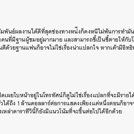
ัมพันธ์ผลงานได้ดีที่สุดช่องทางหน่ึงก็คงหนีไม่พ้นการทำมั
นที่มีฐานผู้ชมอยู่มากมาย และสามารถชี้เป็นชี้ตายให้กับโ
ันตีด้วยฐานแฟนก็อาจไม่ใช่เรื่องน่าแปลกใจ หากเค้ามีอิทธิ
ปิดเผยใบหน้าอยู่ในโทรทัศน์ก็ดูไม่ใช่เรื่องแปลกที่จะมีรายได้ส
ตัวได้ถึง 1 ล้านดอลลาร์ต่อการแสดงเพียงแค่หนึ่งตอนก็อา
หล่าดาราทีวีนี้ก็ยังมีแนวโน้มที่จะขึ้นต่อไปได้อีกด้วย