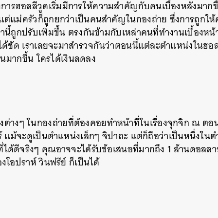
งการฮอลลีวูดเริ่มมีการให้ความสำคัญกับคนเบื้องหลังมากขึ้น
แต่แม่ครัวก็ถูกยกว่าเป็นคนสำคัญในกองถ่าย ซึ่งการถูกให
นี้ถูกปรับเพิ่มขึ้น ตรงกันข้ามกับเหล่าคนที่ทำงานเบื้องห
ด้ชัด เราเลยจะมาสำรวจกันว่าตอนนี้แต่ละตำแหน่งในฮอลลีว
งินมากขึ้น ใครได้เงินลดลง
ต่างๆ ในกองถ่ายที่ต้องคอยทำหน้าที่ในเรื่องจุกจิก ณ ตอนนี
์ แม้จะดูเป็นตำแหน่งเล็กๆ จิปาถะ แต่ก็ถือว่าเป็นหนึ่งในตำ
ี่ได้ดีจริงๆ คุณอาจจะได้รับข้อเสนอที่มากถึง 1 ล้านดอลลาร์
งโอปราห์ วินฟรีย์ ก็เป็นได้
นหา