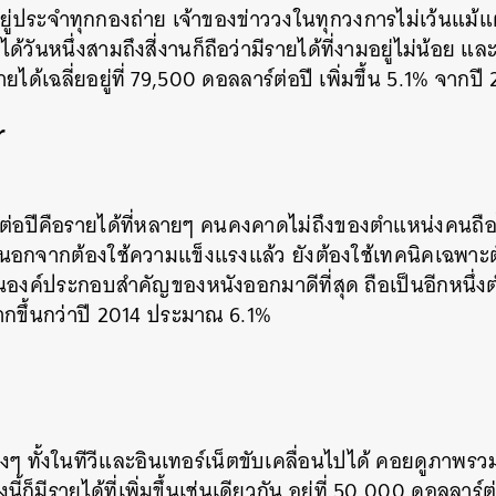
อยู่ประจำทุกกองถ่าย เจ้าของข่าววงในทุกวงการไม่เว้นแม้
SHARE
TWEET
LINE
EMAIL
้วันหนึ่งสามถึงสี่งานก็ถือว่ามีรายได้ที่งามอยู่ไม่น้อย 
ยได้เฉลี่ยอยู่ที่ 79,500 ดอลลาร์ต่อปี เพิ่มขึ้น 5.1% จากปี
r
่อปีคือรายได้ที่หลายๆ คนคงคาดไม่ถึงของตำแหน่งคนถือไ
้นนอกจากต้องใช้ความแข็งแรงแล้ว ยังต้องใช้เทคนิคเฉพาะ
ึ่งในองค์ประกอบสำคัญของหนังออกมาดีที่สุด ถือเป็นอีกหนึ่งต
มากขึ้นกว่าปี 2014 ประมาณ 6.1%
างๆ ทั้งในทีวีและอินเทอร์เน็ตขับเคลื่อนไปได้ คอยดูภาพรวม
ี้ก็มีรายได้ที่เพิ่มขึ้นเช่นเดียวกัน อยู่ที่ 50,000 ดอลลาร์ต