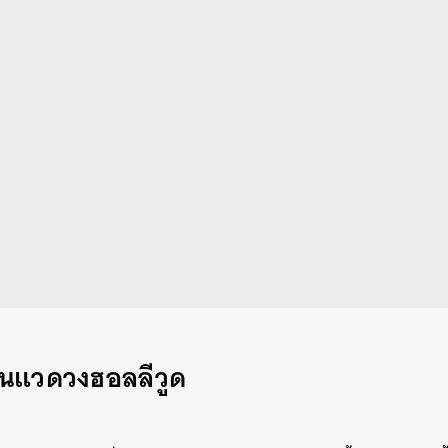
ในแวดวงฮอลลีวูด