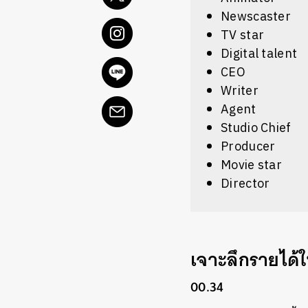
Newscaster
TV star
Digital talent
CEO
Writer
Agent
Studio Chief
Producer
Movie star
Director
เจาะลึกรายได้
00.34