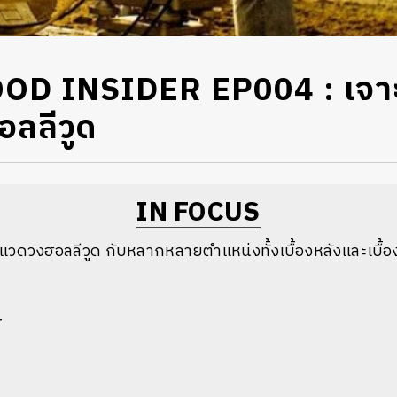
D INSIDER EP004 : เจาะล
ลลีวูด
IN FOCUS
แวดวงฮอลลีวูด กับหลากหลายตำแหน่งทั้งเบื้องหลังและเบื้อ
r