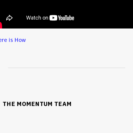
ere is How
นหา
SHARE
TWEET
LINE
EMAIL
THE MOMENTUM TEAM