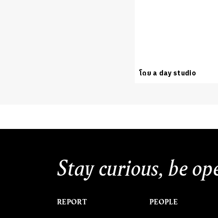
โดย a day studio
Stay curious, be op
REPORT
PEOPLE