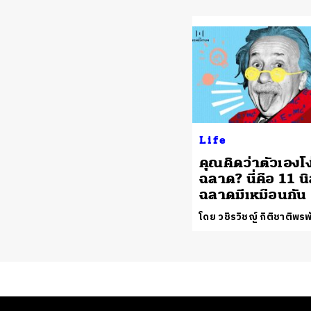
Life
คุณคิดว่าตัวเองโง
ฉลาด? นี่คือ 11 นิ
ฉลาดมีเหมือนกัน
โดย วชิรวิชญ์ กิติชาติพรพ