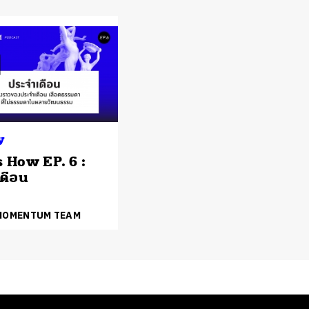
y
s How EP. 6 :
ดือน
 MOMENTUM TEAM