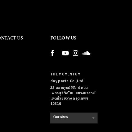
ONTACT US
FOLLOW US
THE MOMENTUM
day poets Co.,Ltd.
33 ซอยศูนย์วิจัย 4 ถนน
เพชรบุรีตัดใหม่ แขวงบางกะปิ
เขตห้วยขวาง กรุงเทพฯ
10310