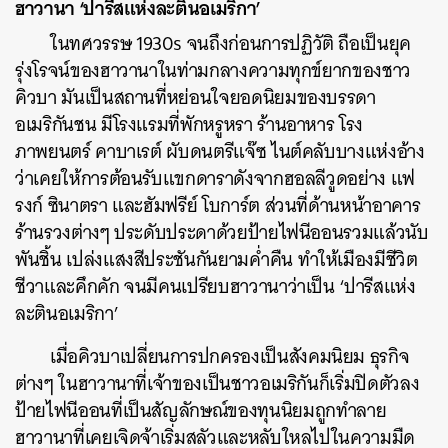
ฮาวานา ‘ปารีสแห่งละตินอเมริกา’
ในทศวรรษ 1930s จนถึงก่อนการปฏิวัติ ถือเป็นยุค
รุ่งโรจน์ของฮาวานาในท่ามกลางความทุกข์ยากของชาว
คิวบา มันเป็นสถานที่หย่อนใจยอดนิยมของบรรดา
อเมริกันชน มีโรงแรมที่พักหรูหรา ร้านอาหาร โรง
ภาพยนตร์ คาบาเรต์ ผับดนตรีแจ๊ซ ไนต์คลับบางแห่งอ้าง
ว่าเคยให้การต้อนรับแขกดาราดังจากฮอลลีวูดอย่าง แฟ
รงก์ ซินาตรา และฮัมฟรีย์ โบการ์ต ส่วนที่ด้านหน้าอาคาร
ร้านรวงต่างๆ ประดับประดาด้วยป้ายไฟนีออนรวมแล้วนับ
พันชิ้น เปล่งแสงสีประชันกันยามค่ำคืน ทำให้เมืองมีชีวิต
ชีวาและคึกคัก จนมีคนเปรียบฮาวานาว่าเป็น ‘ปารีสแห่ง
ละตินอเมริกา’
เมื่อคิวบาเปลี่ยนการปกครองเป็นสังคมนิยม ธุรกิจ
ต่างๆ ในฮาวานาที่เจ้าของเป็นชาวอเมริกันก็เริ่มปิดตัวลง
ป้ายไฟนีออนที่เป็นสัญลักษณ์ของทุนนิยมถูกทำลาย
ฮาวานาที่เคยเจิดจ้าเริ่มสลัวและหลับใหลไปในความมืด