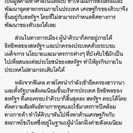
เป็นมูลค่ามหาศาลในแต่ละปี ทำให้ไม่มีการส่งเสริมและ
พัฒนาอุตสาหกรรมภายในประเทศ เศรษฐกิจของคิวบาจึง
ขึ้นอยู่กับสหรัฐฯ โดยที่ไม่สามารถกำหนดทิศทางการ
พัฒนาของตัวเองได้เลย
ส่วนในทางการเมือง ผู้นำคิวบาก็ตกอยู่ภายใต้
อิทธิพลของสหรัฐฯ และปกครองประเทศด้วยระบอบ
เผด็จการ นโยบายและมาตรการต่างๆ ที่บังคับใช้มักเป็น
ไปเพื่อสนองต่อประโยชน์ของสหรัฐฯ ทำให้ธุรกิจภายใน
ประเทศไม่สามารถเติบโตได้
หลังจากฟิเดล คาสโตรนำกำลังเข้ายึดครองฮาวานา
และตั้งรัฐบาลสังคมนิยมขึ้นบริหารประเทศ อิทธิพลของ
สหรัฐฯ ที่เคยครอบงำคิวบาก็สิ้นสุดลง สหรัฐฯ ตอบโต้โดย
ตัดความสัมพันธ์ทางการทูตและใช้มาตรการปิดล้อม
ทางการค้า ทำให้คิวบาหันไปพึ่งพาด้านเศรษฐกิจกับ
สหภาพโซเวียตซึ่งอยู่ในฐานะผู้นำโลกฝั่งค่ายสังคมนิยม