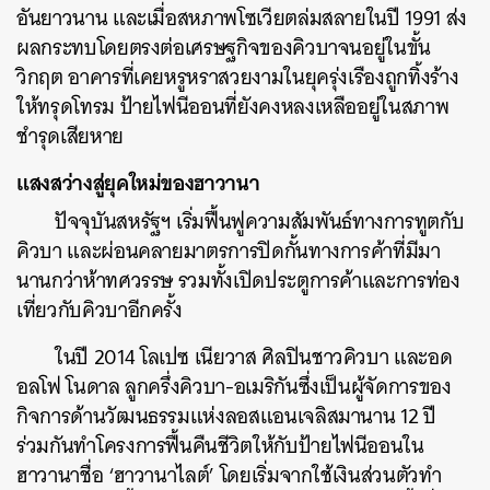
อันยาวนาน และเมื่อสหภาพโซเวียตล่มสลายในปี 1991 ส่ง
ผลกระทบโดยตรงต่อเศรษฐกิจของคิวบาจนอยู่ในขั้น
วิกฤต อาคารที่เคยหรูหราสวยงามในยุครุ่งเรืองถูกทิ้งร้าง
ให้ทรุดโทรม ป้ายไฟนีออนที่ยังคงหลงเหลืออยู่ในสภาพ
ชำรุดเสียหาย
แสงสว่างสู่ยุคใหม่ของฮาวานา
ปัจจุบันสหรัฐฯ เริ่มฟื้นฟูความสัมพันธ์ทางการทูตกับ
คิวบา และผ่อนคลายมาตรการปิดกั้นทางการค้าที่มีมา
ค้นหา
นานกว่าห้าทศวรรษ รวมทั้งเปิดประตูการค้าและการท่อง
เที่ยวกับคิวบาอีกครั้ง
SHARE
TWEET
LINE
EMAIL
ในปี 2014 โลเปซ เนียวาส ศิลปินชาวคิวบา และอด
อลโฟ โนดาล ลูกครึ่งคิวบา-อเมริกันซึ่งเป็นผู้จัดการของ
กิจการด้านวัฒนธรรมแห่งลอสแอนเจลิสมานาน 12 ปี
ร่วมกันทำโครงการฟื้นคืนชีวิตให้กับป้ายไฟนีออนใน
ฮาวานาชื่อ ‘ฮาวานาไลต์’ โดยเริ่มจากใช้เงินส่วนตัวทำ