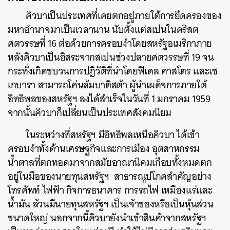
คิวบาเป็นประเทศที่เคยตกอยู่ภายใต้การยึดครองของ
มหาอำนาจมาเป็นเวลานาน นับตั้งแต่สเปนในคริสต
ศตวรรษที่ 16 ต่อด้วยการครอบงำโดยสหรัฐอเมริกาภาย
หลังคิวบาเป็นอิสระจากสเปนช่วงปลายศตวรรษที่ 19 จน
กระทั่งเกิดขบวนการปฏิวัติที่นำโดยฟิเดล คาสโตร และเช
เกบารา สามารถโค่นล้มบาติสต้า ผู้นำเผด็จการภายใต้
อิทธิพลของสหรัฐฯ ลงได้สำเร็จในวันที่ 1 มกราคม 1959
จากนั้นคิวบาก็เปลี่ยนเป็นประเทศสังคมนิยม
ในระหว่างที่สหรัฐฯ มีอิทธิพลเหนือคิวบา ได้เข้า
ครอบงำทั้งด้านเศรษฐกิจและการเมือง อุตสาหกรรม
น้ำตาลที่ตกทอดมาจากสมัยอาณานิคมเกือบทั้งหมดตก
อยู่ในมือของนายทุนสหรัฐฯ สาธารณูปโภคสำคัญอย่าง
โทรศัพท์ ไฟฟ้า กิจการธนาคาร การรถไฟ เหมืองแร่และ
น้ำมัน ล้วนมีนายทุนสหรัฐฯ เป็นเจ้าของหรือเป็นหุ้นส่วน
ขนาดใหญ่ นอกจากนี้คิวบายังนำเข้าสินค้าจากสหรัฐฯ