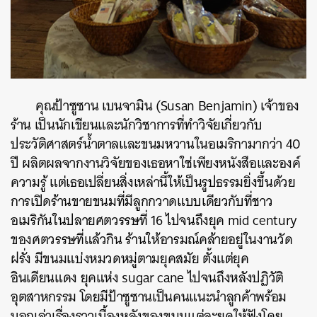
คุณป้าซูซาน เบนจามิน (Susan Benjamin) เจ้าของ
ร้าน เป็นนักเขียนและนักวิชาการที่ทำวิจัยเกี่ยวกับ
ประวัติศาสตร์น้ำตาลและขนมหวานในอเมริกามากว่า 40
ปี ผลิตผลจากงานวิจัยของเธอหาใช่เพียงหนังสือและองค์
ความรู้ แต่เธอเปลี่ยนสิ่งเหล่านี้ให้เป็นรูปธรรมยิ่งขึ้นด้วย
การเปิดร้านขายขนมที่มีลูกกวาดแบบเดียวกับที่ชาว
อเมริกันในปลายศตวรรษที่ 16 ไปจนถึงยุค mid century
ของศตวรรษที่แล้วกิน ร้านให้อารมณ์คล้ายอยู่ในงานวัด
ฝรั่ง มีขนมแบ่งหมวดหมู่ตามยุคสมัย ตั้งแต่ยุค
อินเดียนแดง ยุคแห่ง sugar cane ไปจนถึงหลังปฏิวัติ
อุตสาหกรรม โดยมีป้าซูซานเป็นคนแนะนำลูกค้าพร้อม
บอกเล่าเรื่องราวเบื้องหลังของขนมแต่ละยุคให้ฟังโดย