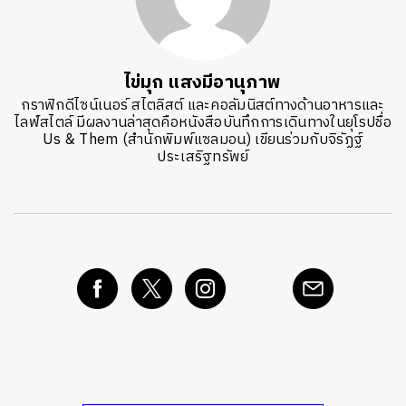
ไข่มุก แสงมีอานุภาพ
กราฟิกดีไซน์เนอร์ สไตลิสต์ และคอลัมนิสต์ทางด้านอาหารและ
ไลฟ์สไตล์ มีผลงานล่าสุดคือหนังสือบันทึกการเดินทางในยุโรปชื่อ
Us & Them (สำนักพิมพ์แซลมอน) เขียนร่วมกับจิรัฏฐ์
ประเสริฐทรัพย์