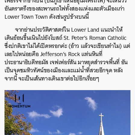
เฟอร์รี่จากข้างบน (บนภูเขาเหนืออุโมงค์รถไฟ) จะเห็นวิว
อันตราตรึงของสะพานรถไฟทั้งสองแห่งและตัวเมืองเก่า
Lower Town Town ดังเช่นรูปข้างบนนี้
จากย่านประวัติศาสตร์ใน Lower Land แนะนำให้
เดินย้อนขึ้นเนินไปยังโบสถ์ St. Peter’s Roman Catholic
ซึ่งปกติเขาไม่ได้เปิดหรอกค่ะ (อ้าว แล้วจะเขียนทำไม) แต่
เลยไปหน่อยคือ Jefferson’s Rock แท่นหินที่
ประธานาธิบดีทอมัส เจฟเฟอร์สัน มาหยุดสำรวจพื้นที่ อัน
เป็นจุดชมทิวทัศน์ของเมืองและแม่น้ำที่สวยอีกจุด หลัง
จากนี้ จะเป็นเส้นทางเดินเขาต่อไปอีกเรื่อยๆ