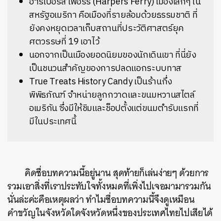
ฮาร์เปอร์ส เฟอร์รี่ (Harpers Ferry) เมืองเล็กๆ ใน
สหรัฐอเมริกา คือเมืองที่รายล้อมด้วยธรรมชาติ ที่
ยังคงหยุดเวลาเก็บสถานที่ประวัติศาสตร์ยุค
ศตวรรษที่ 19 เอาไว้
นอกจากเป็นเมืองยอดนิยมของนักเดินเขา ที่นี่ยัง
เป็นชนวนสำคัญของการปลดแอกระบบทาส
True Treats History Candy เป็นร้านกึ่ง
พิพิธภัณฑ์ จำหน่ายลูกกวาดและขนมหวานสไตล์
อเมริกัน ซึ่งมีให้ชิมและช็อปตั้งแต่ขนมตำรับแรกที่
มีในประเทศนี้
คิดชื่อบทความนี้อยู่นาน สุดท้ายก็เล่นง่ายๆ ด้วยการ
รวมเอาสิ่งที่เราประทับใจทั้งหมดที่เพิ่งไปเจอมามารวมกัน
นั่นล่ะค่ะคือเหตุผลว่า ทำไมชื่อบทความนี้จึงดูเหมือน
คำขวัญในจังหวัดใดจังหวัดหนึ่งของประเทศไทยไปเสียได้