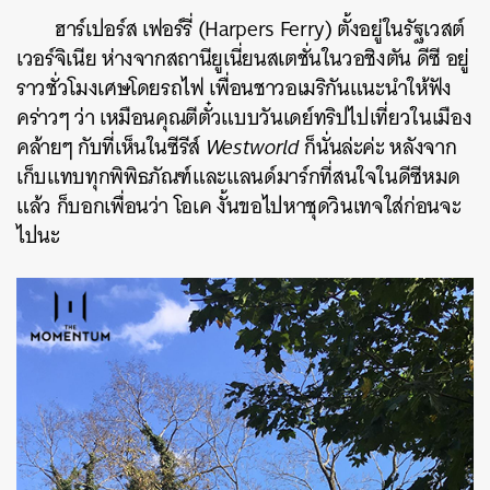
ฮาร์เปอร์ส เฟอร์รี่ (Harpers Ferry) ตั้งอยู่ในรัฐเวสต์
เวอร์จิเนีย ห่างจากสถานียูเนี่ยนสเตชั่นในวอชิงตัน ดีซี อยู่
ราวชั่วโมงเศษโดยรถไฟ เพื่อนชาวอเมริกันแนะนำให้ฟัง
คร่าวๆ ว่า เหมือนคุณตีตั๋วแบบวันเดย์ทริปไปเที่ยวในเมือง
คล้ายๆ กับที่เห็นในซีรีส์
Westworld
ก็นั่นล่ะค่ะ หลังจาก
เก็บแทบทุกพิพิธภัณฑ์และแลนด์มาร์กที่สนใจในดีซีหมด
แล้ว ก็บอกเพื่อนว่า โอเค งั้นขอไปหาชุดวินเทจใส่ก่อนจะ
ไปนะ