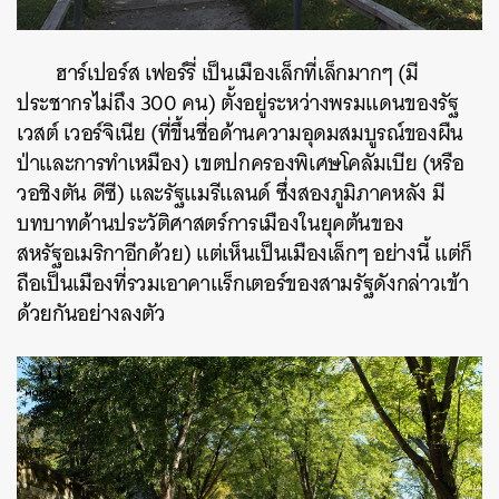
ฮาร์เปอร์ส เฟอร์รี่ เป็นเมืองเล็กที่เล็กมากๆ (มี
ประชากรไม่ถึง 300 คน) ตั้งอยู่ระหว่างพรมแดนของรัฐ
เวสต์ เวอร์จิเนีย (ที่ขึ้นชื่อด้านความอุดมสมบูรณ์ของผืน
ป่าและการทำเหมือง) เขตปกครองพิเศษโคลัมเบีย (หรือ
วอชิงตัน ดีซี) และรัฐแมรีแลนด์ ซึ่งสองภูมิภาคหลัง มี
บทบาทด้านประวัติศาสตร์การเมืองในยุคต้นของ
สหรัฐอเมริกาอีกด้วย) แต่เห็นเป็นเมืองเล็กๆ อย่างนี้ แต่ก็
ถือเป็นเมืองที่รวมเอาคาแร็กเตอร์ของสามรัฐดังกล่าวเข้า
ด้วยกันอย่างลงตัว