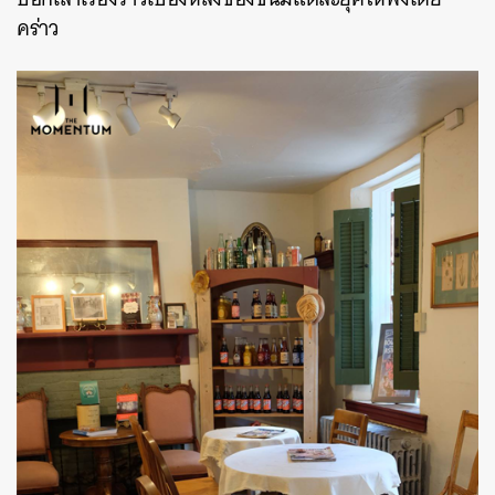
คร่าว