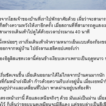
ากโฮสเจ้าของบ้านที่เราไปพักอาศัยด้วย เผื่อว่าจะสามารถ
สร้างความหวังให้เราอีกครั้ง เมื่อสถานที่ที่สามารถดูแสงเ
ราสามารถเดินเท้าไปดูได้ด้วยเวลาประมาณ 40 นาที
่งหน่อยๆ เราเริ่มเดินเท้าฝ่าความหนาวเย็นแบบต้องร้องข
าออกจากหมู่บ้าน ไปยังลานเฮลิคอปเตอร์เก่า
งอิลูลิสแซทเวลานี้ค่อนข้างเงียบเหงาเพราะเป็นฤดูหนาว 
ิ่มชัดเจนขึ้น เมื่อเดินออกมาได้ไม่ไกลจากบ้านคนมากนัก 
งที่ก้มหน้าเร่งฝีเท้า ก้าวด้วยความรีบเร่งอยู่นั้น เมื่อเงยหน้
ยนรูปร่างและเคลื่อนที่ไปมา พาดผ่านอยู่บนท้องฟ้า
ตรงหน้าเรานี้ คือแสงเหนือจริงๆ ด้วย มันแผ่เป็นม่าน เมื่
ไว้ ก็เห็นว่าขอบบนดูเหมือนจะมีสีแดง แต่ขอบล่างเป็นสีเขี