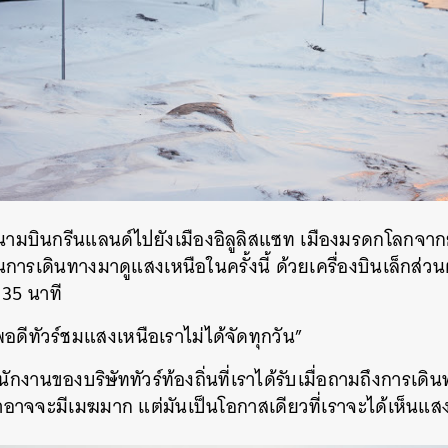
SHARE
TWEET
LINE
EMAIL
มบินกรีนแลนด์ไปยังเมืองอิลูลิสแซท เมืองมรดกโลกจากยูเนส
ในการเดินทางมาดูแสงเหนือในครั้งนี้ ด้วยเครื่องบินเล็กส่วนต
35 นาที
ดีทัวร์ชมแสงเหนือเราไม่ได้จัดทุกวัน”
งานของบริษัททัวร์ท้องถิ่นที่เราได้รับเมื่อถามถึงการเดิ
งฟ้าอาจจะมีเมฆมาก แต่มันเป็นโอกาสเดียวที่เราจะได้เห็นแส