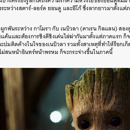
มบางครั้งยังรู้สึกได้ถึงความรักความห่วงใยของยอนดูที่มีมากก
ยิงระหว่างสตาร์-ลอร์ด ยอนดู และอีโก้ ซึ่งลากยาวมาตั้งแต
ผูกพันระหว่าง กาโมรา กับ เนบิวลา (คาเรน กิลแลน) สองล
มแค้นและต้องการชิงดีชิงเด่นไล่ฆ่ากันมาตั้งแต่ภาคแรก ก็
ะปมติดค้างในใจของเนบิวลา รวมทั้งสาเหตุที่ทำให้ร็อกเ
สนหน้าอินทร์หน้าพรหม ก็จะกระจ่างขึ้นในภาคนี้