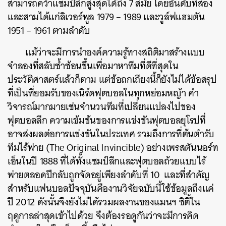
สามารถคว้าแชมป์ลีกสูงสุดได้ถึง 7 สมัย โดยอันดับที่สอง
และสามได้แก่ลิเวอร์พูล 1979 – 1989 และวูล์ฟแฮมตัน
1951 – 1961 ตามลำดับ
แม้ว่าจะมีการนำองค์ความรู้ทางสถิติมาสร้างแบบ
จำลองที่สลับซ้ำซ้อนขึ้นเพื่อมาหาทีมที่ดีที่สุดใน
ประวัติศาสตร์แล้วก็ตาม แต่ข้อถกเถียงนี้ก็ยังไม่ได้ข้อสรุป
ที่เป็นที่ยอมรับของเนิร์ดฟุตบอลในทุกหย่อมหญ้า คำ
วิจารณ์มากมายเช่นจำนวนทีมที่เปลี่ยนแปลงไปของ
ฟุตบอลลีก ความเข้มข้นของการแข่งขันฟุตบอลยุโรปที่
อาจส่งผลต่อการแข่งขันในประเทศ รวมถึงการที่ต้นตำรับ
ทีมไร้พ่าย (The Original Invincible) อย่างเพรสตันนอร์ท
เอ็นในปี 1888 ที่ได้ทั้งแชมป์ลีกและฟุตบอลถ้วยแบบไร้
พ่ายตลอดปีกลับถูกจัดอยู่เพียงลำดับที่ 10 และที่สำคัญ
สำหรับแฟนบอลปัจจุบันคืองานวิจัยฉบับนี้ใช้ข้อมูลถึงแค่
ปี 2012 ดังนั้นจึงยังไม่ได้รวมผลงานของแมนฯ ซิตี้ใน
ฤดูกาลล่าสุดเข้าไปด้วย จึงต้องรอดูกันว่าจะมีการคิด