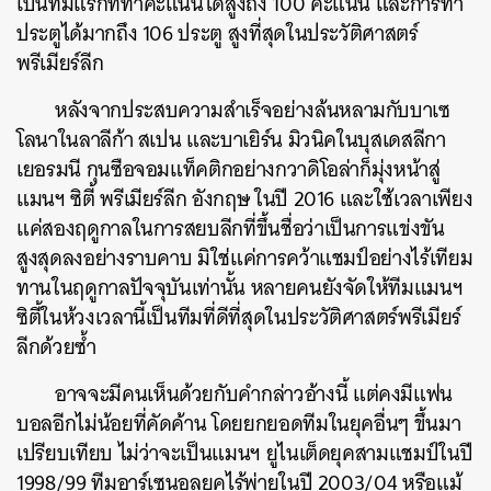
เป็นทีมแรกที่ทำคะแนนได้สูงถึง 100 คะแนน และการทำ
ประตูได้มากถึง 106 ประตู สูงที่สุดในประวัติศาสตร์
พรีเมียร์ลีก
หลังจากประสบความสำเร็จอย่างล้นหลามกับบาเซ
โลนาในลาลีก้า สเปน และบาเยิร์น มิวนิคในบุสเดสลีกา
เยอรมนี กุนซือจอมแท็คติกอย่างกวาดิโอล่าก็มุ่งหน้าสู่
แมนฯ ซิตี้ พรีเมียร์ลีก อังกฤษ ในปี 2016 และใช้เวลาเพียง
แค่สองฤดูกาลในการสยบลีกที่ขึ้นชื่อว่าเป็นการแข่งขัน
สูงสุดลงอย่างราบคาบ มิใช่แค่การคว้าแชมป์อย่างไร้เทียม
ทานในฤดูกาลปัจจุบันเท่านั้น หลายคนยังจัดให้ทีมแมนฯ
ซิตี้ในห้วงเวลานี้เป็นทีมที่ดีที่สุดในประวัติศาสตร์พรีเมียร์
ลีกด้วยซ้ำ
อาจจะมีคนเห็นด้วยกับคำกล่าวอ้างนี้ แต่คงมีแฟน
บอลอีกไม่น้อยที่คัดค้าน โดยยกยอดทีมในยุคอื่นๆ ขึ้นมา
เปรียบเทียบ ไม่ว่าจะเป็นแมนฯ ยูไนเต็ดยุคสามแชมป์ในปี
1998/99 ทีมอาร์เซนอลยุคไร้พ่ายในปี 2003/04 หรือแม้