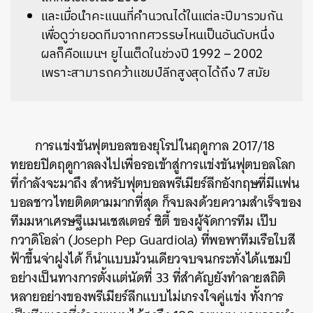
และเมื่อนำคะแนนที่คำนวณได้ในแต่ละปีมารวมกัน
เพื่อดูว่ายอดทีมจากทศวรรษไหนเป็นอันดับหนึ่ง
ผลก็คือแมนฯ ยูไนเต็ดในช่วงปี 1992 – 2002
เพราะสามารถคว้าแชมป์ลีกสูงสุดได้ถึง 7 สมัย
การแข่งขันฟุตบอลของยุโรปในฤดูกาล 2017/18
ทยอยปิดฤดูกาลลงไปเพื่อรอเข้าสู่การแข่งขันฟุตบอลโลก
ที่กำลังจะมาถึง สำหรับฟุตบอลพรีเมียร์ลีกอังกฤษที่มีแฟน
บอลชาวไทยติดตามมากที่สุด ก็จบลงด้วยความสำเร็จของ
ทีมมหาเศรษฐีแมนเชสเตอร์ ซิตี้ ของผู้จัดการทีม เป๊บ
กวาดิโอล่า (Joseph Pep Guardiola) ที่พอพาทีมเรือใบสี
ฟ้าขึ้นจ่าฝูงได้ ก็นำแบบม้วนเดียวจบจนกระทั่งได้แชมป์
อย่างเป็นทางการตั้งแต่นัดที่ 33 ที่สำคัญยังทำลายสถิติ
หลายอย่างของพรีเมียร์ลีกแบบไม่เกรงใจคู่แข่ง ทั้งการ