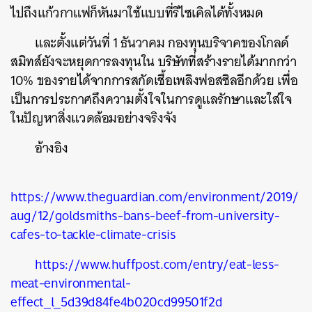
ไปถึงแก้วกาแฟก็หันมาใช้แบบที่รีไซเคิลได้ทั้งหมด
ค้นหา
และตั้งแต่วันที่
1
ธันวาคม กองทุนบริจาคของโกลด์
SHARE
TWEET
LINE
EMAIL
สมิทส์ยังจะหยุดการลงทุนใน
บริษัทที่สร้างรายได้มากกว่า
10%
ของรายได้จากการสกัดเชื้อเพลิงฟอสซิลอีกด้วย เพื่อ
เป็นการประกาศถึงความตั้งใจในการดูแลรักษาและใส่ใจ
ในปัญหาสิ่งแวดล้อมอย่างจริงจัง
อ้างอิง
https://www.theguardian.com/environment/2019/
aug/12/goldsmiths-bans-beef-from-university-
cafes-to-tackle-climate-crisis
https://www.huffpost.com/entry/eat-less-
meat-environmental-
effect_l_5d39d84fe4b020cd99501f2d