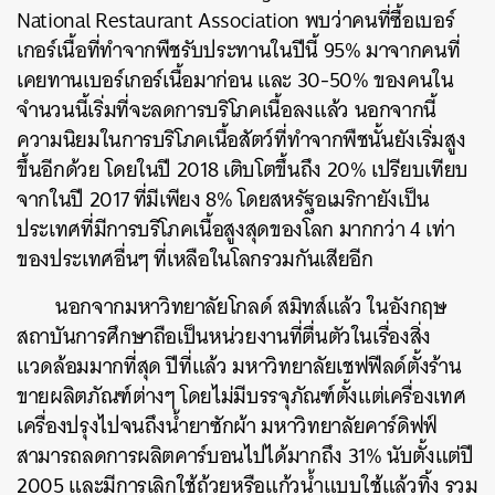
National Restaurant Association
พบว่าคนที่ซื้อเบอร์
เกอร์เนื้อที่ทำจากพืชรับประทานในปีนี้
95%
มาจากคนที่
เคยทานเบอร์เกอร์เนื้อมาก่อน
และ
30-50%
ของคนใน
จำนวนนี้เริ่มที่จะลดการบริโภคเนื้อลงแล้ว
นอกจากนี้
ความนิยมในการบริโภคเนื้อสัตว์ที่ทำจากพืชนั้นยังเริ่มสูง
ขึ้นอีกด้วย
โดยในปี
2018
เติบโตขึ้นถึง
20%
เปรียบเทียบ
จากในปี
2017
ที่มีเพียง
8%
โดยสหรัฐอเมริกายังเป็น
ประเทศที่มีการบริโภคเนื้อสูงสุดของโลก
มากกว่า
4
เท่า
ของประเทศอื่นๆ
ที่เหลือในโลกรวมกันเสียอีก
นอกจากมหาวิทยาลัยโกลด์ สมิทส์แล้ว
ในอังกฤษ
สถาบันการศึกษาถือเป็นหน่วยงานที่ตื่นตัวในเรื่องสิ่ง
แวดล้อมมากที่สุด
ปีที่แล้ว มหาวิทยาลัยเชฟฟีลด์ตั้งร้าน
ขายผลิตภัณฑ์ต่างๆ
โดยไม่มีบรรจุภัณฑ์ตั้งแต่เครื่องเทศ
เครื่องปรุงไปจนถึงน้ำยาซักผ้า
มหาวิทยาลัยคาร์ดิฟฟ์
สามารถลดการผลิตคาร์บอนไปได้มากถึง
31%
นับตั้งแต่ปี
2005
และมีการเลิกใช้ถ้วยหรือแก้วน้ำแบบใช้แล้วทิ้ง
รวม