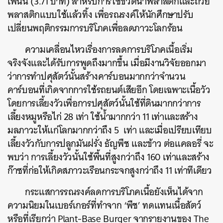
เพนนี (3.71 บาท)
สำหรับการใช้ขวดน้ำพลาสติกและถ้วย
พลาสติกแบบใช้แล้วทิ้ง
เพื่อรณรงค์ให้นักศึกษาปรับ
เปลี่ยนพฤติกรรมการบริโภคเพื่อลดภาวะโลกร้อน
ความเคลื่อนไหวเรื่องการลดการบริโภคเนื้อเริ่ม
จริงจังและได้รับการพูดถึงมากขึ้น
เมื่อมีงานวิจัยออกมา
ว่าการทำปศุสัตว์นั้นสร้างคาร์บอนมากกว่าจำนวน
คาร์บอนที่เกิดจากการใช้รถยนต์เสียอีก
โดยเฉพาะเนื้อวัว
โดยการเลี้ยงวัวเพื่อการปศุสัตว์นั้นใช้ที่ดินมากกว่าการ
เลี้ยงหมูหรือไก่
28
เท่า
ใช้น้ำมากกว่า
11
เท่าและสร้าง
มลภาวะให้แก่โลกมากกว่าถึง
5
เท่า
และเมื่อเปรียบเทียบ
เลี้ยงวัวกับการปลูกมันฝรั่ง
ธัญพืช
และข้าว
ต่อแคลอรี่
จะ
พบว่า
การเลี้ยงวัวนั้นใช้พื้นที่สูงกว่าถึง
160
เท่าและสร้าง
ก๊าซที่ก่อให้เกิดสภาวะเรือนกระจกสูงกว่าถึง
11
เท่าทีเดียว
กระแสการรณรงค์ลดการบริโภคเนื้อยังเห็นได้จาก
ความนิยมในเบอร์เกอร์ที่ทำจาก
‘
พืช
’
ทดแทนเนื้อสัตว์
หรือที่เรียกว่า
Plant-Base Burger
จากรายงานของ
The