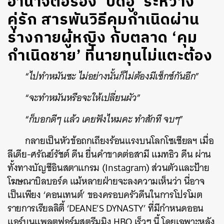
อำนาจต่อรอง ‘ปิดอู่’ ระหว่าง
คู่รัก สารพันวิธีคุมกำเนิดผ่าน
ร่างกายผู้หญิง กับตลาด ‘คุม
กำเนิดชาย’ ที่นายทุนไม่แตะต้อง
“
ไปทำหมันซะ ไม่อย่างนั้นก็ไม่ต้องมีเซ็กซ์กันอีก
”
“
จะทำหมันหรือจะให้เปลี่ยนผัว
”
“
ก็บอกดีๆ แล้ว เคยฟังไหมคะ ทำสักที จบๆ
”
กลายเป็นหัวข้อถกเถียงร้อนแรงบนโลกโซเชียลฯ เมื่อ
ลีเดีย-ศรัณย์รัชต์ ดีน ยื่นคำขาดต่อสามี แมทธิว ดีน ผ่าน
ทั้งทางบัญชีอินสตาแกรม (Instagram) ส่วนตัวและป้าย
โฆษณาบิลบอร์ด แม้หลายฝ่ายจะลงความเห็นว่า นี่อาจ
เป็นเพียง ‘คอนเทนต์’ ของครอบครัวดีนในการโปรโมต
รายการเรียลลิตี้ ‘DEANE’S DYNASTY’ ที่มีกำหนดออน
แอร์บนแพลตฟอร์มสตรีมมิง HBO เร็วๆ นี้ โดยเฉพาะหลัง