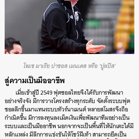
โฆเซ มาเรีย ปาซอส เมนเดส หรือ ‘ปูลปิส’
สู่ความเป็นมืออาชีพ
เมื่อเข้าสู่ปี 2549 ฟุตซอลไทยจึงได้รับการพัฒนา
อย่างจริงจัง มีการวางโครงสร้างทุกระดับ จัดตั้งระบบฟุต
ซอลลีกขึ้นมาแทนระบบทัวร์นาเมนต์ หลายสโมสรจึงถือ
กำเนิดขึ้น มีการลงทุนลงเม็ดเงินเพื่อพัฒนาทีมอย่างเป็น
ระบบและเป็นมืออาชีพ นอกจากจะเป็นพื้นที่ให้นักเตะได้มี
หลักแหล่ง มีลีกการแข่งขันให้โชว์ฝีเท้า สามารถยึดเป็น