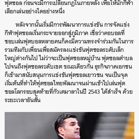
ฟุตซอล ก่อนจะมีการเปลี่ยนกฎในภายหลัง เพื่อให้นักกีฬา
เลือกเล่นอย่างใดอย่างหนึ่ง
หลังจากนั้นเริ่มมีการพัฒนาการแข่งขัน การจัดแข่ง
กีฬาฟุตซอลเริ่มกระจายออกสู่ภูมิภาค เชื่อว่าคอบอลที่
ชอบเล่นฟุตบอลหลายคนก็คงมีความทรงจำร่วมกันในการ
รวมทีมกับเพื่อนเพื่อสมัครลงแข่งขันฟุตซอลระดับเล็ก
ใหญ่ต่างกันไป ไม่ว่าจะเป็นฟุตซอลหมู่บ้าน ฟุตซอลตำบล
ไปจนถึงฟุตซอลระดับเขต ขณะเดียวกัน ธุรกิจภาคเอกชน
ก็เข้ามาสนับสนุนการแข่งขันฟุตซอลเยาวชน จนเป็นจุด
เริ่มต้นที่ทำให้ฟุตซอลไทยพัฒนาจนผ่านเข้าไปเล่นฟุต
ซอลโลกรอบสุดท้ายที่กัวเตมาลาในปี 2543 ได้สำเร็จ ด้วย
ระยะเวลาอันสั้น
ค้นหา
SHARE
TWEET
LINE
EMAIL