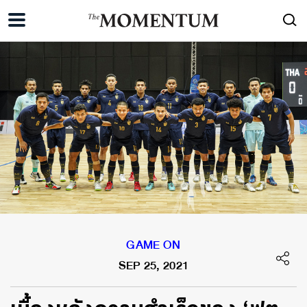
GAME ON
SEP 25, 2021