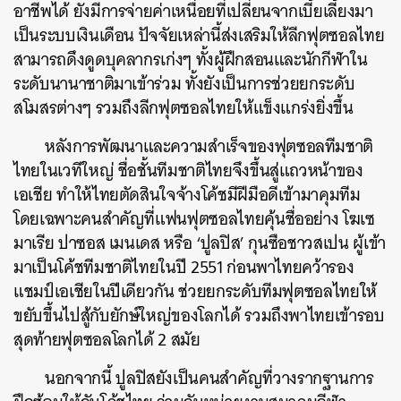
อาชีพได้ ยังมีการจ่ายค่าเหนื่อยที่เปลี่ยนจากเบี้ยเลี้ยงมา
เป็นระบบเงินเดือน ปัจจัยเหล่านี้ส่งเสริมให้ลีกฟุตซอลไทย
สามารถดึงดูดบุคลากรเก่งๆ ทั้งผู้ฝึกสอนและนักกีฬาใน
ระดับนานาชาติมาเข้าร่วม ทั้งยังเป็นการช่วยยกระดับ
สโมสรต่างๆ รวมถึงลีกฟุตซอลไทยให้แข็งแกร่งยิ่งขึ้น
หลังการพัฒนาและความสำเร็จของฟุตซอลทีมชาติ
ไทยในเวทีใหญ่ ชื่อชั้นทีมชาติไทยจึงขึ้นสู่แถวหน้าของ
เอเชีย ทำให้ไทยตัดสินใจจ้างโค้ชมีฝีมือดีเข้ามาคุมทีม
โดยเฉพาะคนสำคัญที่แฟนฟุตซอลไทยคุ้นชื่ออย่าง โฆเซ
มาเรีย ปาซอส เมนเดส หรือ ‘ปูลปิส’ กุนซือชาวสเปน ผู้เข้า
มาเป็นโค้ชทีมชาติไทยในปี 2551 ก่อนพาไทยคว้ารอง
แชมป์เอเชียในปีเดียวกัน ช่วยยกระดับทีมฟุตซอลไทยให้
ขยับขึ้นไปสู้กับยักษ์ใหญ่ของโลกได้ รวมถึงพาไทยเข้ารอบ
สุดท้ายฟุตซอลโลกได้ 2 สมัย
นอกจากนี้ ปูลปิสยังเป็นคนสำคัญที่วางรากฐานการ