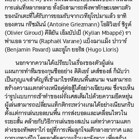
การเล่นที่หลากหลาย ทั้งยังสามารถพึ่งพาทักษะเฉพาะตัว
ของนักเตะที่ได้รับการยอมรับจากเวทียุโรปมาแล้ว อาทิ
อองตวน กรีซมันน์ (Antoine Griezmann) โอลิวิเยร์ ชิรูด์
(Olivier Giroud) คีลิยัน เอ็มบัปเป้ (Kylian Mbappé) รา
ฟาแอล วาราน (Raphaël Varane) แบ็งฌาแม็ง ปาวาร์
(Benjamin Pavard) และอูโก ยอริส (Hugo Lloris)
นอกจากความได้เปรียบในเรื่องของตัวผู้เล่น
แผนการทำทีมของกุนซืออย่าง ดิดิเยร์ เดส์ชองส์ ก็นับว่า
เป็นกุญแจสำคัญที่เข้ามาไขรหัสบนพื้นสนาม จนสามารถ
ค้นหา
สร้างความแตกต่างเหนือคู่ต่อสู้ได้อย่างเฉียบคม ซึ่งจะเห็น
SHARE
TWEET
LINE
EMAIL
ว่ารูปแบบการเข้าทำของฝรั่งเศสเต็มไปด้วยความยืดหยุ่น
ผู้เล่นสามารถเปลี่ยนแท็กติกระหว่างเกมได้อย่างเนียนกริบ
ตั้งแต่การเล่นบอลบนพื้น การส่งบอลและเคลื่อนไหวใน
ระยะสั้น คล้ายกับวิธีการเล่นของสเปน แต่ทว่าความแตก
ต่างของทัพตราไก่ อยู่ที่การเพิ่มลูกโจมตีกลางอากาศ และ
การบุกทางปีก โดยอาศัยความเร็วและจังหวะ เพื่อสร้าง