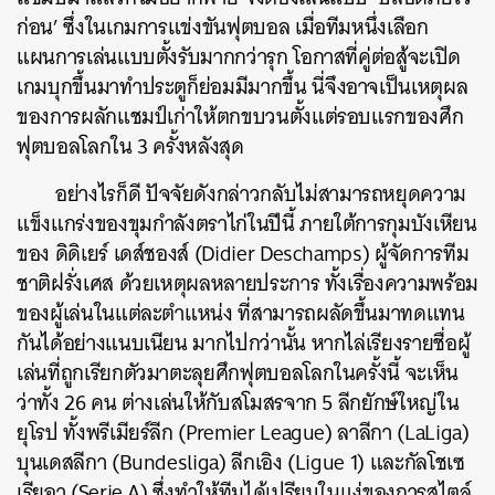
ก่อน’ ซึ่งในเกมการแข่งขันฟุตบอล เมื่อทีมหนึ่งเลือก
แผนการเล่นแบบตั้งรับมากกว่ารุก โอกาสที่คู่ต่อสู้จะเปิด
เกมบุกขึ้นมาทำประตูก็ย่อมมีมากขึ้น นี่จึงอาจเป็นเหตุผล
ของการผลักแชมป์เก่าให้ตกขบวนตั้งแต่รอบแรกของศึก
ฟุตบอลโลกใน 3 ครั้งหลังสุด
อย่างไรก็ดี ปัจจัยดังกล่าวกลับไม่สามารถหยุดความ
แข็งแกร่งของขุมกำลังตราไก่ในปีนี้ ภายใต้การกุมบังเหียน
ของ ดิดิเยร์ เดส์ชองส์ (Didier Deschamps) ผู้จัดการทีม
ชาติฝรั่งเศส ด้วยเหตุผลหลายประการ ทั้งเรื่องความพร้อม
ของผู้เล่นในแต่ละตำแหน่ง ที่สามารถผลัดขึ้นมาทดแทน
กันได้อย่างแนบเนียน มากไปกว่านั้น หากไล่เรียงรายชื่อผู้
เล่นที่ถูกเรียกตัวมาตะลุยศึกฟุตบอลโลกในครั้งนี้ จะเห็น
ว่าทั้ง 26 คน ต่างเล่นให้กับสโมสรจาก 5 ลีกยักษ์ใหญ่ใน
ยุโรป ทั้งพรีเมียร์ลีก (Premier League) ลาลีกา (LaLiga)
บุนเดสลีกา (Bundesliga) ลีกเอิง (Ligue 1) และกัลโชเซ
เรียอา (Serie A) ซึ่งทำให้ทีมได้เปรียบในแง่ของการสไตล์