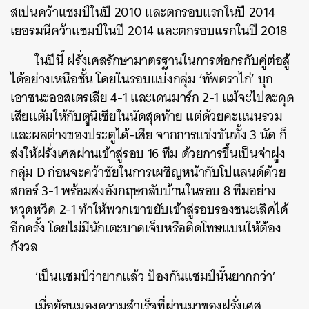
สเปนคว้าแชมป์ในปี 2010 และตกรอบแรกในปี 2014
เยอรมนีคว้าแชมป์ในปี 2014 และตกรอบแรกในปี 2018
ในปีนี้ ฝรั่งเศสรักษามาตรฐานในการต่อกรกับคู่ต่อสู้
ได้อย่างเหนือชั้น โดยในรอบแบ่งกลุ่ม ‘ทัพตราไก่’ บุก
เอาชนะออสเตรเลีย 4-1 และเดนมาร์ก 2-1 แม้จะไปสะดุด
เสียแต้มให้กับตูนิเซียในนัดสุดท้าย แต่ด้วยคะแนนรวม
และผลต่างของประตูได้-เสีย จากการแข่งขันทั้ง 3 นัด ก็
ส่งให้ฝรั่งเศสผ่านเข้าสู่รอบ 16 ทีม ด้วยการขึ้นเป็นจ่าฝูง
กลุ่ม D ก่อนจะคว้าชัยในการเผชิญหน้ากับโปแลนด์ด้วย
สกอร์ 3-1 พร้อมส่งอังกฤษกลับบ้านในรอบ 8 ทีมอย่าง
หวุดหวิด 2-1 ทำให้พวกเขาขยับเข้าสู่รอบรองชนะเลิศได้
อีกครั้ง โดยไม่มีนักเตะบาดเจ็บหรือติดโทษแบนให้ต้อง
กังวล
‘เป็นแชมป์ว่ายากแล้ว ป้องกันแชมป์นั้นยากกว่า’
เมื่อย้อนมองความสำเร็จที่ผ่านมาของฝรั่งเศส