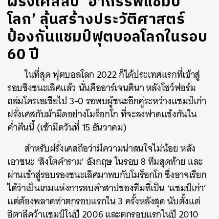
ฝรั่งเศสลบ ‘อาถรรพ์แชมป์
โลก’ ลุ้นสร้างประวัติศาสตร์
ป้องกันแชมป์ฟุตบอลโลกในรอบ
60 ปี
ในที่สุด ฟุตบอลโลก 2022 ก็ได้ประเทศแรกที่เข้าสู่
รอบชิงชนะเลิศแล้ว นั่นคืออาร์เจนตินา หลังโชว์ฟอร์ม
ถล่มโครเอเชียไป 3-0 รอพบผู้ชนะอีกคู่ระหว่างแชมป์เก่า
ฝรั่งเศสกับม้ามืดอย่างโมร็อกโก ที่จะลงฟาดแข้งกันใน
ค่ำคืนนี้ (เช้ามืดวันที่ 15 ธันวาคม)
สำหรับฝรั่งเศสถือว่ามีความน่าสนใจไม่น้อย หลัง
เอาชนะ ‘สิงโตคำราม’ อังกฤษ ในรอบ 8 ทีมสุดท้าย และ
ผ่านเข้าสู่รอบรองชนะเลิศมาพบกับโมร็อกโก ซึ่งอาจเรียก
ได้ว่าเป็นเกมแห่งการลบคำสาปของทีมที่เป็น ‘แชมป์เก่า’
แต่ต้องพลาดท่าตกรอบแรกใน 3 ครั้งหลังสุด นับตั้งแต่
อิตาลีคว้าแชมป์ในปี 2006 และตกรอบแรกในปี 2010