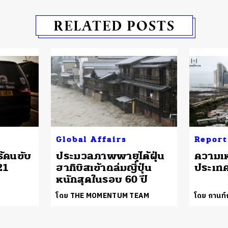
RELATED POSTS
Global Affairs
Report
ร้คนขับ
ประมวลภาพพายุไต้ฝุ่น
ความเห
21
ฮากิบิสเข้าถล่มญี่ปุ่น
ประเทศ
หนักสุดในรอบ 60 ปี
โดย THE MOMENTUM TEAM
โดย กานท