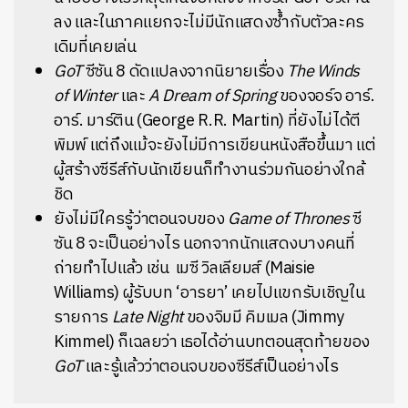
ลง และในภาคแยกจะไม่มีนักแสดงซ้ำกับตัวละคร
เดิมที่เคยเล่น
GoT
ซีซัน 8 ดัดแปลงจากนิยายเรื่อง
The Winds
of Winter
และ
A Dream of Spring
ของจอร์จ อาร์.
อาร์. มาร์ติน (George R.R. Martin) ที่ยังไม่ได้ตี
พิมพ์ แต่ถึงแม้จะยังไม่มีการเขียนหนังสือขึ้นมา แต่
ผู้สร้างซีรีส์กับนักเขียนก็ทำงานร่วมกันอย่างใกล้
ชิด
ยังไม่มีใครรู้ว่าตอนจบของ
Game of Thrones
ซี
ซัน 8 จะเป็นอย่างไร นอกจากนักแสดงบางคนที่
ถ่ายทำไปแล้ว เช่น เมซี วิลเลียมส์ (Maisie
Williams) ผู้รับบท ‘อารยา’ เคยไปแขกรับเชิญใน
รายการ
Late Night
ของจิมมี คิมเมล (Jimmy
Kimmel) ก็เฉลยว่า เธอได้อ่านบทตอนสุดท้ายของ
GoT
และรู้แล้วว่าตอนจบของซีรีส์เป็นอย่างไร