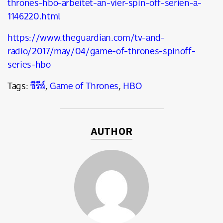
thrones-hbo-arbeitet-an-vier-spin-off-serien-a-
1146220.html
https://www.theguardian.com/tv-and-
radio/2017/may/04/game-of-thrones-spinoff-
series-hbo
Tags:
ซีรีส์
,
Game of Thrones
,
HBO
AUTHOR