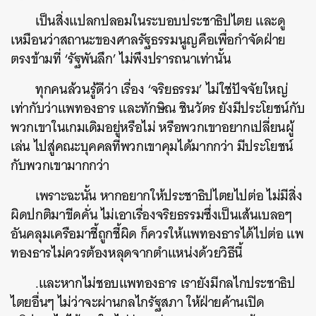
เป็นสิ่งแปลกปลอมในระบอบประชาธิปไตย และดู
เหมือนว่าสถานะของศาลรัฐธรรมนูญคือเพื่อกำจัดฝ่าย
ตรงข้ามที่ ‘รัฐพันลึก’ ไม่พึงปรารถนาเท่านั้น
ทุกคนล้วนรู้ดีว่า เรื่อง ‘จริยธรรม’ ไม่ใช่ปัจจัยใหญ่
ค้นหา
เท่ากับว่าแพทองธาร และทักษิณ ชินวัตร ยังมีประโยชน์กับ
SHARE
TWEET
LINE
EMAIL
พวกเขาในเกมเดิมอยู่หรือไม่ หรือพวกเขาอยากเปลี่ยนผู้
เล่น ไปสู่คณะบุคคลที่พวกเขาคุมได้มากกว่า มีประโยชน์
กับพวกเขามากกว่า
เพราะฉะนั้น หากอยากให้ประชาธิปไตยไปต่อ ไม่มีสิ่ง
ผิดปกติมาขีดคั่น ไม่เอาเรื่องจริยธรรมซึ่งเป็นเส้นเบลอๆ
อันคลุมเครือมาชี้ถูกชี้ผิด ก็ควรให้แพทองธารได้ไปต่อ แพ
ทองธารไม่ควรต้องหลุดจากตำแหน่งด้วยวิธีนี้
.
และหากไม่ชอบแพทองธาร เรายังมีกลไกประชาธิป
ไตยอื่นๆ ไม่ว่าจะผ่านกลไกรัฐสภา ให้ฝ่ายค้านเปิด