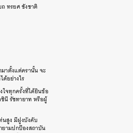
บถ ทรยศ ชังชาติ
มาตั้งแต่ครานั้น จะ
ตได้อย่างไร
ทุกครั้งที่ได้ยินข้อ
นี รัชทายาท หรือผู้
นสูง มีฝูงบังคับ
ยายามปกป้องสถาบัน