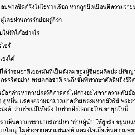
บอบฟาสซิสต์จึงไม่ใช่ทางเลือก หากถูกบิดเบือนตีความว่าข
SHARE
TWEET
LINE
EMAIL
ผู้เคยผ่านการรักย่อมรู้ดีว่า
บให้รักได้อย่างไร
วไซร้
กเองได้
้ว่าชนชาติเยอรมันที่เป็นสังคมของผู้ชื่นชมศิลปะ ปรัชญา
วิกลจริตอย่าง ทรยศต่อชาติ จนถึงขั้นพิพากษาตัดสินถึงชีวิ
อกล่าวหาทางประวัติศาสตร์ ไม่ต่างอะไรจากความคับข้องใจ
ท ดูหมิ่น แสดงความอาฆาตมาดร้ายพระมหากษัตริย์ พระราชิ
ค์’ ร่วมร้อยปีให้หลัง ในฟากฝั่งโลกตะวันออกทุกวันนี้
เห็นความพยายามสถาปนา ‘ท่านผู้นำ’ ให้สูงส่ง อยู่บนแท่
วนใหญ่ ไม่ต่างจากความสนเท่ห์ แคลงใจเมื่อเห็นความพ