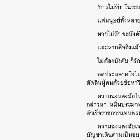
‘การไม่รัก’ ในระ
แต่มนุษย์ทั้งหลาย
หากไม่รัก จะบังคั
และหากดีจริงแล้
ไม่ต้องบังคับ ก็รั
อดประหลาดใจไม่ได
ตัดสินผู้คนด้วยข้อหา
ความฉงนสงสัยในข้
กล่าวหา ‘หมิ่นประมา
สำเร็จราชการแทนพระอง
ความฉงนสงสัยเวลา
บัญชาเดินตามเป็นขบ