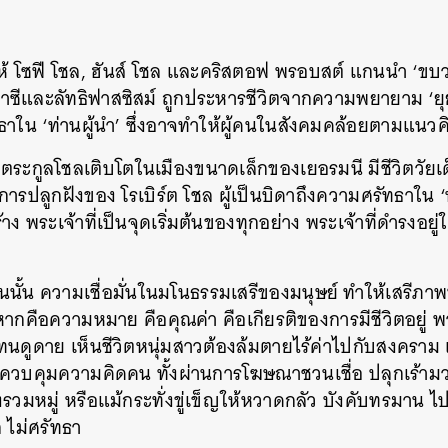
ห้ โซฟี โชล, ฮันส์ โชล และคริสตอฟ พรอบสต์ แกนนำ ‘ข
าซีและลัทธิฟาสซิสม์ ถูกประหารชีวิตจากความพยายาม ‘ยุยงปล
าใน ‘ท่านผู้นำ’ ซึ่งอาจทำให้ผู้คนในสังคมคล้อยตามแนวคิด
องตระกูลโชลเติบโตในเมืองขนาดเล็กของเยอรมนี มีชีวิตวัยเด
รปลูกฝังของ โรเบิร์ต โชล ผู้เป็นบิดาถึงความศรัทธาใน ‘
ง พระเจ้าที่เป็นจุดเริ่มต้นของทุกอย่าง พระเจ้าที่ดำรงอยู่
นั้น ความเชื่อมั่นในมโนธรรมเสรีของมนุษย์ ทำให้เสรีภาพ
 หากคือความหมาย คือคุณค่า คือเกียรติของการมีชีวิตอยู่ พว
่งทนดูดาย เห็นชีวิตหนุ่มสาวต้องล้มตายไร้ค่าไปกับสงคร
บคุมความคิดคน ทั้งผ่านการโฆษณาชวนเชื่อ ปลุกเร้ามว
้งรวมหมู่ หรือแม้กระทั่งขู่เข็ญให้หวาดกลัว บังคับทรมาน 
ัก ไม่ศรัทธา
นหา