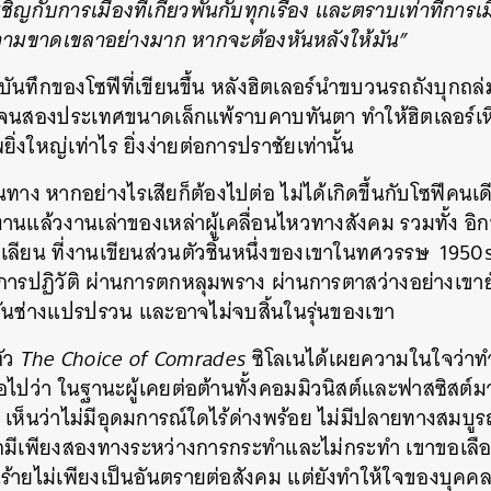
ิญกับการเมืองที่เกี่ยวพันกับทุกเรื่อง และตราบเท่าที่การ
วามขาดเขลาอย่างมาก หากจะต้องหันหลังให้มัน”
ันทึกของโซฟีที่เขียนขึ้น หลังฮิตเลอร์นำขบวนรถถังบุกถ
น จนสองประเทศขนาดเล็กแพ้ราบคาบทันตา ทำให้ฮิตเลอร์เหิ
ยิ่งใหญ่เท่าไร ยิ่งง่ายต่อการปราชัยเท่านั้น
หนทาง หากอย่างไรเสียก็ต้องไปต่อ ไม่ได้เกิดขึ้นกับโซฟีคนเ
แล้วงานเล่าของเหล่าผู้เคลื่อนไหวทางสังคม รวมทั้ง อิกน
ลียน ที่งานเขียนส่วนตัวชิ้นหนึ่งของเขาในทศวรรษ 1950s
ารปฏิวัติ ผ่านการตกหลุมพราง ผ่านการตาสว่างอย่างเขายัง
ู้ว่ามันช่างแปรปรวน และอาจไม่จบสิ้นในรุ่นของเขา
ตัว
The Choice of Comrades
ซิโลเนได้เผยความในใจว่าทำ
่อไปว่า ในฐานะผู้เคยต่อต้านทั้งคอมมิวนิสต์และฟาสซิสต์
ย เห็นว่าไม่มีอุดมการณ์ใดไร้ด่างพร้อย ไม่มีปลายทางสมบ
กมีเพียงสองทางระหว่างการกระทำและไม่กระทำ เขาขอเลือกทุ
ร้ายไม่เพียงเป็นอันตรายต่อสังคม แต่ยังทำให้ใจของบุคคล