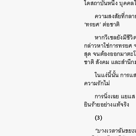
ใดสถาบันหนึ่ง บุคคลใ
ความสงสัยที่กลา
‘ทรยศ’ ต่อชาติ
หากวีเซลยังมีชีว
กล่าวหาใช่การทรยศ จง
สุด จนต้องออกมาตะโกนป
ชาติ สังคม และสำนึกมโ
ในแง่นี้นั้น การแ
ความรักไม่
การนิ่งเฉย แยแส
ยินร้ายอย่างแท้จริง
(3)
“บางเวลาฉันขยะแข