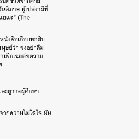
ู้รอดชีวิตจากค่าย
ติภาพ ผู้เปล่งวลีที่
ม่แยแส” (The
นหนังสือเกือบหกสิบ
นุษย์ว่า จงอย่าลืม
่าเพิกเฉยต่อความ
ต
และยูวาลผู้ศึกษา
จากความไม่ใส่ใจ มัน