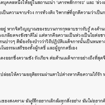
ดบุคคลหนึ่งให้อยู่ในสถานะน่า ‘เคารพสักการะ’ และ ‘ล่วงล
ยเป็นความจาบจ้วง การท้วงติง วิพากษ์ที่ถูกตีความว่าเป็
ิตอยู่ หากจิตวิญญาณของขบวนการกุหลาบขาวรับรู้ คงค้านส
เกลียดจงชังชาติไม่ แต่หากคือความเป็นห่วงเป็นใยต่อชาติ
าวๆ ตีฆ้องร้องป่าวว่าวิถีปฏิบัติเผด็จการนั้นเป็นหนทางสู
นธรรมเสรีของทั้งผู้กดขี่ และผู้ถูกกดขี่เอง
สดงออกซึ่งความชัง รังเกียจ ต่อต้านเผด็จการอย่างถึงที่สุด
 ปล่อยให้ความอยุติธรรมผ่านตาไปต่างหากคือความไร้รัก ห
ยงสงคราม ฉันรู้สึกอยากเลิกล้มทุกสิ่งอย่าง ฉันไม่อยากคิ