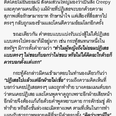
ติดโดยไม่ยินยอมนี้ สังคมส่วนใหญ่มองว่าเป็นสิ่ง Creepy
และคุกคามคนอื่น) แม้ฝ่ายที่ปฏิเสธจะบอกด้วยความ
สุภาพเพื่อรักษามารยาท รักษาน้ำใจ แต่เสียงที่สื่อสารไป
ตรงๆ กลับถูกมองข้ามและโดนตีความอ้อมโลกอีกครั้ง
ขณะเดียวกัน คำตอบแบบแบ่งรับแบ่งสู้ไม่ได้ปฏิเสธ
แบบตรงไปตรงมาก็มีอยู่มาก เช่น กระทู้สนทนาหนึ่งใน
“ทำไมผู้หญิงถึงไม่ยอมปฏิเสธ
สหรัฐฯ มีการตั้งคำถามว่า
แบบตรงๆ ไม่ชอบก็บอกว่าไม่ชอบ หรือไม่ได้คิดอะไรด้วยก็
ควรบอกตั้งแต่แรก”
กระทู้ดังกล่าวมีคนเข้ามาตอบในทำนองเดียวกันว่า
“ปฏิเสธไปแล้วแต่อีกฝ่ายไม่เชื่อ”
รวมถึงความคิดเห็นที่
บอกว่าเคยปฏิเสธตรงๆ และถูกทำร้าย บางคอมเมนต์บอก
ว่าตนเคยปฏิเสธ และโดนพูดจาดูถูกเพราะอีกฝ่ายเสียหน้า
อีกฝ่าย
จึงต้องแก้เก้อด้วยคำพูดหยาบคาย การดักข่มขู่ ดัก
ทำร้าย หรือถึงขั้นล่วงละเมิดทางเพศ ตามที่เห็นในการทำ
“คิดว่าเขามีใจ”
แผนรับสารภาพหลายคดีที่จะมีคำตอบทั้ง