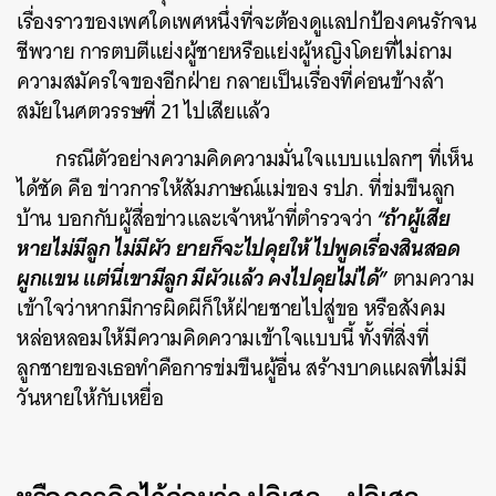
เรื่องราวของเพศใดเพศหนึ่งที่จะต้องดูแลปกป้องคนรักจน
ชีพวาย การตบตีแย่งผู้ชายหรือแย่งผู้หญิงโดยที่ไม่ถาม
ค้นหา
ความสมัครใจของอีกฝ่าย กลายเป็นเรื่องที่ค่อนข้างล้า
SHARE
TWEET
LINE
EMAIL
สมัยในศตวรรษที่ 21 ไปเสียแล้ว
กรณีตัวอย่างความคิดความมั่นใจแบบแปลกๆ ที่เห็น
ได้ชัด คือ ข่าวการให้สัมภาษณ์แม่ของ รปภ. ที่ข่มขืนลูก
“ถ้าผู้เสีย
บ้าน บอกกับผู้สื่อข่าวและเจ้าหน้าที่ตำรวจว่า
หายไม่มีลูก ไม่มีผัว ยายก็จะไปคุยให้ ไปพูดเรื่องสินสอด
ผูกแขน แต่นี่เขามีลูก มีผัวแล้ว คงไปคุยไม่ได้”
ตามความ
เข้าใจว่าหากมีการผิดผีก็ให้ฝ่ายชายไปสู่ขอ หรือสังคม
หล่อหลอมให้มีความคิดความเข้าใจแบบนี้ ทั้งที่สิ่งที่
ลูกชายของเธอทำคือการข่มขืนผู้อื่น สร้างบาดแผลที่ไม่มี
วันหายให้
กับเหยื่อ