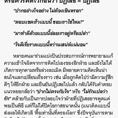
หรือควรคิดไว้ก่อนว่า ปฏิเสธ = ปฏิเสธ
“ปากอย่างใจอย่าง ไม่ต้องเขินหรอก”
“ตอบแชตเร็วแบบนี้ ชอบเราใช่ไหม?”
“มาทำดีด้วยแบบนี้อ่อยเราอยู่หรือเปล่า”
“ใจดีเรี่ยราดแบบนี้หว่านเสน่ห์แน่นอน”
หลายคนมาร่วมแบ่งปันประสบการณ์การพยายามแก้
ความเข้าใจผิดจากการคิดไปเองของอีกฝ่าย และยังไม่ได้
เกิดการคุกคามหรือล่วงละเมิด มีหลายความคิดเห็นน่า
สนใจแลกเปลี่ยนเรื่องราว เช่น เมื่อถูกคิดไปว่ามีความรู้สึก
ดีๆ ให้อีกฝ่าย และยืนยันปฏิเสธไปแล้ว กลับได้รับคำตอบ
“ปากไม่ตรงกับใจ”
“ไม่รักแปลว่า
แนวหยอกล้อว่า
หรือ
รัก”
คล้ายกับเป็นการปลอบใจว่าฝ่ายที่ปฏิเสธอาจพูดแค่
พอเป็นพิธี แต่ก็ไม่ได้ปิดโอกาสขนาดนั้น (แนวคิดแบบนี้
ส่งผลให้เกิดวลี ‘ตื๊อเท่านั้นที่ครองโลก’ ซึ่งปัจจุบันการตาม