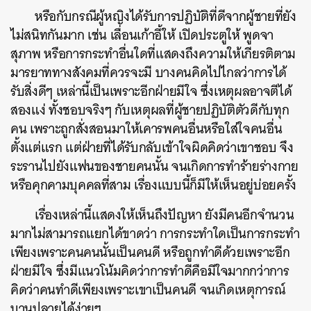
หรือกับกรณีผู้หญิงได้รับการปฏิบัติที่ดีจากผู้ชายที่ยัง
ไม่สนิทกันมาก เช่น เลื่อนเก้าอี้ให้ เปิดประตูให้ พูดจา
สุภาพ หรือการกระทำอื่นใดที่แสดงถึงความให้เกียรติตาม
มารยาททางสังคมที่ควรจะมี บางคนคิดไปไกลว่าการได้
รับสิ่งดีๆ เหล่านี้เป็นเพราะอีกฝ่ายมีใจ ซึ่งเหตุผลอาจตีได้
สองแง่ ทั้งชอบจริงๆ กับเหตุผลที่ผู้ชายปฏิบัติตัวดีกับทุก
คน เพราะถูกสั่งสอนมาให้เคารพคนอื่นหรือใส่ใจคนอื่น
ตั้งแต่แรก แต่ฝ่ายที่ได้รับกลับเข้าใจผิดคิดว่าเขาชอบ จึง
ระรานไปยังแฟนของชายคนนั้น จนเกิดการทำร้ายร่างกาย
หรือคุกคามบุคคลที่สาม เรื่องแบบนี้ก็มีให้เห็นอยู่บ่อยครั้ง
เรื่องเหล่านี้แสดงให้เห็นถึงปัญหา ยังมีคนอีกจำนวน
มากไม่สามารถแยกได้ขาดว่า การกระทำใดเป็นการกระทำ
เพียงเพราะคนคนนั้นเป็นคนดี หรือถูกทำดีด้วยเพราะอีก
ฝ่ายมีใจ ซึ่งมีแนวโน้มคิดว่าการทำดีคือมีใจมากกว่าการ
คิดว่าคนทำดีเพียงเพราะเขาเป็นคนดี จนเกิดเหตุการณ์
บานปลายได้ง่ายๆ