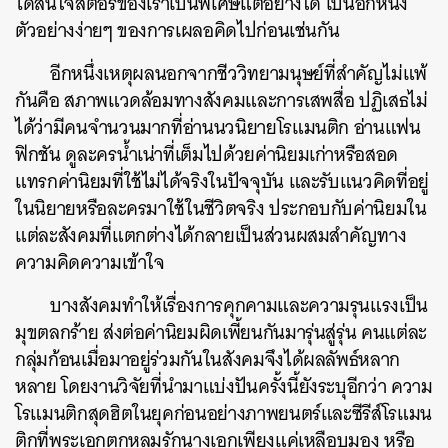
ได้สนใจสตอรีของเราเป็นพิเศษแต่อย่างใด เป็นอีกหนึ่ง
ตัวอย่างง่ายๆ ของการเผลอคิดไปก่อนเช่นกัน
อีกหนึ่งเหตุผลนอกจากชีววิทยามนุษย์ที่สำคัญไม่แพ้
กันคือ สภาพแวดล้อมทางสังคมและการเสพสื่อ ปฏิเสธไม่
ได้ว่ามีคนจำนวนมากที่อ่านนวนิยายโรแมนติก อ่านแฟน
ฟิกชัน ดูละครน้ำเน่าที่เต็มไปด้วยค่านิยมเก่าหรือสอด
แทรกค่านิยมที่ใช้ไม่ได้จริงในปัจจุบัน และรับแนวคิดที่อยู่
ในนิยายหรือละครมาใช้ในชีวิตจริง ประกอบกับค่านิยมใน
แต่ละสังคมที่แตกต่างได้กลายเป็นส่วนผสมสำคัญทาง
ความคิดความเข้าใจ
บางสังคมทำให้เรื่องการคุกคามและความรุนแรงเป็น
มุขตลกร้าย ส่งต่อค่านิยมผิดเพี้ยนกันมารุ่นสู่รุ่น คนแต่ละ
กลุ่มก้อนเมื่อมาอยู่ร่วมกันในสังคมจึงได้ผลลัพธ์หลาก
หลาย โดยงานวิจัยที่นำมาแบ่งปันครั้งนี้ยังระบุอีกว่า ความ
โรแมนติกสุดฮิตในยุคก่อนอย่างภาพยนตร์และซีรีส์โรแมน
ติกที่พระเอกตกหลุมรักนางเอกเพียงแค่เหลือบมอง หรือ