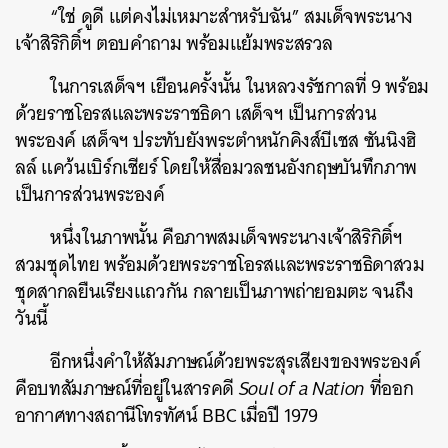
“ใช่ ดูดี แต่คงไม่เหมาะสำหรับฉัน” สมเด็จพระนาง
เจ้าสิริกิติ์ฯ ตอบคำถาม พร้อมแย้มพระสรวล
ในการเสด็จฯ เยือนครั้งนั้น ในหลวงรัชกาลที่ 9 พร้อม
ด้วยราชโอรสและพระราชธิดา เสด็จฯ เป็นการส่วน
พระองค์ เสด็จฯ ประทับยังพระตำหนักคิงส์บีเชส ซันนิงฮิ
ลล์ แคว้นเบิร์กเชียร์ โดยให้สื่อมวลชนอังกฤษบันทึกภาพ
เป็นการส่วนพระองค์
หนึ่งในภาพนั้น คือภาพสมเด็จพระนางเจ้าสิริกิติ์ฯ
สวมชุดไทย พร้อมด้วยพระราชโอรสและพระราชธิดาสวม
ชุดสากลยืนเรียงแถวกัน กลายเป็นภาพถ่ายอมตะ จนถึง
วันนี้
อีกหนึ่งคำให้สัมภาษณ์ด้วยพระสุรเสียงของพระองค์
คือบทสัมภาษณ์ที่อยู่ในสารคดี
Soul of a Nation
ที่ออก
อากาศทางสถานีโทรทัศน์ BBC เมื่อปี 1979