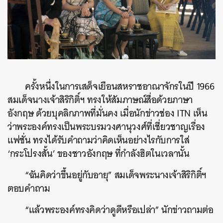
ครั้งหนึ่งในการเสด็จเยือนสหราชอาณาจักรในปี 1966
สมเด็จนางเจ้าสิริกิติ์ฯ ทรงให้สัมภาษณ์สื่อด้วยภาษา
อังกฤษ ด้วยบุคลิกภาพที่มั่นคง เมื่อนักข่าวช่อง ITN เห็น
ว่าพระองค์ทรงเป็นพระบรมวงศานุวงศ์ที่เชี่ยวชาญเรื่อง
แฟชั่น ทรงได้รับคำถามว่าคิดเห็นอย่างไรกับการใส่
‘กระโปรงสั้น’ ของชาวอังกฤษ ที่กำลังฮิตในเวลานั้น
“ฉันคิดว่าขึ้นอยู่กับอายุ” สมเด็จพระนางเจ้าสิริกิติ์ฯ
ตอบคำถาม
“แล้วพระองค์ทรงคิดว่าดูดีหรือเปล่า” นักข่าวถามต่อ