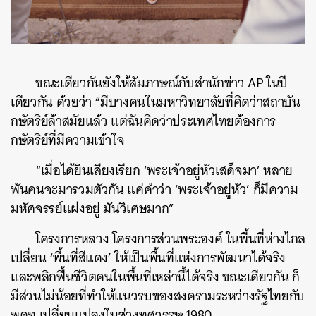
ขณะเดียวกันยังให้สัมภาษณ์กับสำนักข่าว AP ในปี
เดียวกัน ด้วยว่า “มีบางคนในมหาวิทยาลัยที่คิดว่าสถาบัน
กษัตริย์ล้าสมัยแล้ว แต่ฉันคิดว่าประเทศไทยต้องการ
กษัตริย์ที่มีความเข้าใจ
“เมื่อได้ยินเสียงเรียก ‘พระเจ้าอยู่หัวเสด็จมา’ หลาย
พันคนจะมารวมตัวกัน แค่คำว่า ‘พระเจ้าอยู่หัว’ ก็มีความ
มหัศจรรย์แฝงอยู่ มันวิเศษมาก”
โครงการหลวง โครงการส่วนพระองค์ ในพื้นที่ห่างไกล
เปลี่ยน ‘พื้นที่สีแดง’ ให้เป็นพื้นที่แห่งการพัฒนาได้จริง
และพลิกฟื้นชีวิตคนในพื้นที่เหล่านี้ได้จริง ขณะเดียวกัน ก็
มีส่วนไม่น้อยที่ทำให้แนวรบของสงครามระหว่างรัฐไทยกับ
พคท.เปลี่ยนแปลงในช่วงทศวรรษ 1980