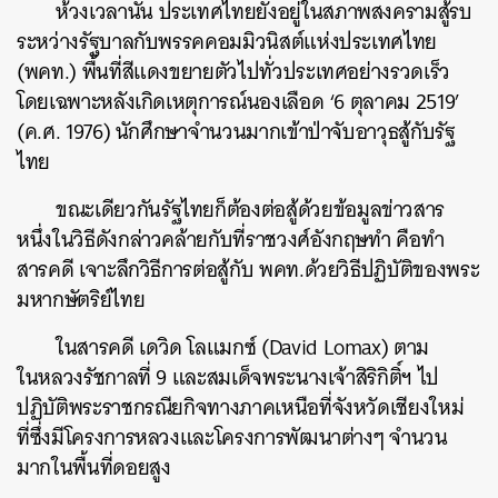
ห้วงเวลานั้น ประเทศไทยยังอยู่ในสภาพสงครามสู้รบ
ระหว่างรัฐบาลกับพรรคคอมมิวนิสต์แห่งประเทศไทย
(พคท.) พื้นที่สีแดงขยายตัวไปทั่วประเทศอย่างรวดเร็ว
โดยเฉพาะหลังเกิดเหตุการณ์นองเลือด ‘6 ตุลาคม 2519’
(ค.ศ. 1976) นักศึกษาจำนวนมากเข้าป่าจับอาวุธสู้กับรัฐ
ไทย
ขณะเดียวกันรัฐไทยก็ต้องต่อสู้ด้วยข้อมูลข่าวสาร
หนึ่งในวิธีดังกล่าวคล้ายกับที่ราชวงศ์อังกฤษทำ คือทำ
สารคดี เจาะลึกวิธีการต่อสู้กับ พคท.ด้วยวิธีปฏิบัติของพระ
ค้นหา
มหากษัตริย์ไทย
SHARE
TWEET
LINE
EMAIL
ในสารคดี เดวิด โลแมกซ์ (David Lomax) ตาม
ในหลวงรัชกาลที่ 9 และสมเด็จพระนางเจ้าสิริกิติ์ฯ ไป
ปฏิบัติพระราชกรณียกิจทางภาคเหนือที่จังหวัดเชียงใหม่
ที่ซึ่งมีโครงการหลวงและโครงการพัฒนาต่างๆ จำนวน
มากในพื้นที่ดอยสูง