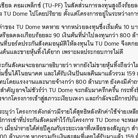
ท์เชียล คอมเพล็กซ์ (TU-PF) ในสัดส่วนการลงทุนสูงถึงร้อย
ง TU Dome ไปโดยปริยาย ตั้งแต่โครงการอยู่ในระหว่างการ
ค่าของ TU Dome หดหาย จากหน่วยลงทุนซึ่งเริ่มต้น 10 บาท
หรือลดลงเกือบร้อยละ 90 เงินต้นที่นำไปลงทุนกว่า 800 ล้
งินที่บอร์ดประกันสังคมอนุมัติให้ลงทุนใน TU Dome จึงตกอย
งินต้นและขายหุ้นทิ้งได้ยาก เพราะผลประกอบการไม่ดี
ะกันสังคมจะออกมาอธิบายว่า หากยังไม่ขายหุ้นทิ้งถือว่าไ
ิ่มขึ้นได้ในอนาคต และได้รับเงินปันผลคืนมาแล้วรวม 159 
มทบโดยแรงงานและนายจ้างกว่า 800 ล้านบาท ยังคงมีคำถาม
ที่สำคัญอาจไม่ชัวร์ว่า TU Dome จะกลับมาครึกครื้น กระทั่ง
องจากโครงการเข้าสู่สภาวะเงียบเหงา และกำลังจะมีการป
มระบุว่า โครงการดังกล่าวมีรายได้สุทธิหลังหักค่าใช้จ่ายเหล
ทธิการเช่าที่ประกันสังคมทำไว้กับโครงการ TU Dome จะห
น้า เมื่อนำรายได้ต่อปีคูณกับระยะเวลาที่เหลือของสัญญา 
00 ล้านบาท หากรวมกับเงินสะสมที่เคยได้รับมาแล้ว 159 ล้