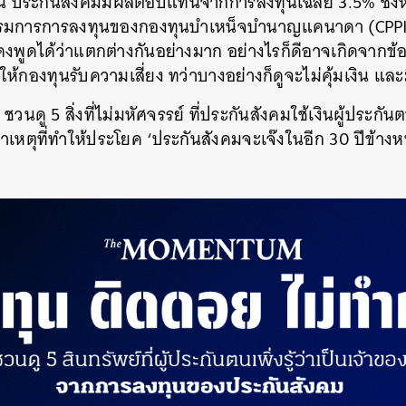
านี้ ประกันสังคมมีผลตอบแทนจากการลงทุนเฉลี่ย 3.5% ซึ่ง
มการการลงทุนของกองทุนบำเหน็จบำนาญแคนาดา (CPPIB)
งพูดได้ว่าแตกต่างกันอย่างมาก อย่างไรก็ดีอาจเกิดจากข
ให้กองทุนรับความเสี่ยง ทว่าบางอย่างก็ดูจะไม่คุ้มเงิน และม
ดู 5 สิ่งที่ไม่มหัศจรรย์ ที่ประกันสังคมใช้เงินผู้ประก
เหตุที่ทำให้ประโยค ‘ประกันสังคมจะเจ๊งในอีก 30 ปีข้างหน