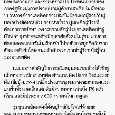
เปลี่ยนความคิด และการให้กำลังใจ โดยที่นโยบายของ
ภาครัฐต้องมุ่งการปราบปรามผู้ค้ายาเสพติด ในลักษณะ
ขบวนการค้ายาเสพติดอย่างเข้มข้น โดยแยกผู้ขายกับผู้
เสพอย่างชัดเจน ด้วยการเน้นย้ำว่า ผู้เสพคือผู้ป่วยที่
ต้องการการรักษา เพราะหากผลักผู้ป่วยยาเสพติดเข้าสู่
เรือนจำ สุดท้ายจะสร้างปัญหาต่อสังคมไม่รู้จบ ผ่านการ
ต่อยอดคอนเนกชันในเรือนจำ ไปจนถึงการถูกกีดกันจาก
สังคมหลังพ้นโทษ จนผลักดันพวกเขาเข้าสู่วังวนไม่รู้จบ
ของยาเสพติด
แบบอย่างสำคัญในการสนับสนุนคนรอบข้างให้เข้าสู่
เส้นทางการเลิกยาเสพติด ผ่านแนวคิด Harm Reduction
คือ เฮียบู้-บรรจง แซ่อึ้ง ประธานชุมชนกองขยะหนองแขม
บนพื้นที่ขนาดเล็กแต่กลับมีความหนาแน่นถึง 176 ครัว
เรือน และมีประชากร 600 กว่าคนในการดูแล
ชุมชุนแออัดแห่งนี้ตั้งอยู่ใกล้กับโรงไฟฟ้าขยะ
หนองแขมของกรุงเทพมหานคร ดังนั้น คนในชุมชนจึงมี