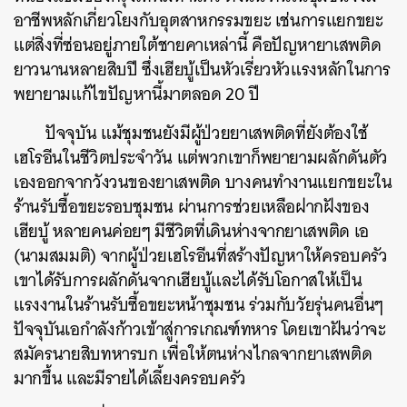
อาชีพหลักเกี่ยวโยงกับอุตสาหกรรมขยะ เช่นการแยกขยะ
แต่สิ่งที่ซ่อนอยู่ภายใต้ชายคาเหล่านี้ คือปัญหายาเสพติด
ยาวนานหลายสิบปี ซึ่งเฮียบู้เป็นหัวเรี่ยวหัวแรงหลักในการ
พยายามแก้ไขปัญหานี้มาตลอด 20 ปี
ปัจจุบัน แม้ชุมชนยังมีผู้ป่วยยาเสพติดที่ยังต้องใช้
เฮโรอีนในชีวิตประจำวัน แต่พวกเขาก็พยายามผลักดันตัว
เองออกจากวังวนของยาเสพติด บางคนทำงานแยกขยะใน
ร้านรับซื้อขยะรอบชุมชน ผ่านการช่วยเหลือฝากฝังของ
เฮียบู้ หลายคนค่อยๆ มีชีวิตที่เดินห่างจากยาเสพติด เอ
(นามสมมติ) จากผู้ป่วยเฮโรอีนที่สร้างปัญหาให้ครอบครัว
เขาได้รับการผลักดันจากเฮียบู้และได้รับโอกาสให้เป็น
แรงงานในร้านรับซื้อขยะหน้าชุมชน ร่วมกับวัยรุ่นคนอื่นๆ
ปัจจุบันเอกำลังก้าวเข้าสู่การเกณฑ์ทหาร โดยเขาฝันว่าจะ
สมัครนายสิบทหารบก เพื่อให้ตนห่างไกลจากยาเสพติด
มากขึ้น และมีรายได้เลี้ยงครอบครัว