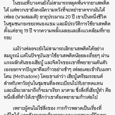
ในขณะที่บางคนยังไม่สามารถหลุดพ้นจากยาเสพติด
ได้ แต่พวกเขายังคงมีความหวังที่จะหย่าขาดจากมันได้
เฟลอ (นามสมมติ) อายุประมาณ 20 ปี เขาเป็นหนึ่งชีวิต
ในชุมชนกองขยะหนองแขม และมีประวัติการใช้ยาเสพติด
ตั้งแต่อายุ 19 ปี จากความพลั้งเผลอและสิ่งแวดล้อมที่ราย
รอบ
แม้ว่าเฟลอจะยังไม่สามารถเลิกยาเสพติดได้อย่าง
สมบูรณ์ แต่ในปัจจุบันเขาใช้ยาเสพติดน้อยลงเรื่อยๆ ผ่าน
แรงผลักดันของเฮียบู้ และจิตใจของเขาที่พยายามดันตัว
เองออกจากปัญหาทีละก้าวอย่างช้าๆ เฟลอเคยเข้ารับเมทา
โดน (Methadone) โดยเขาเล่าว่า เฮียบู้เตรียมรถยนต์
สำหรับพาวัยรุ่นในชุมชนที่ลงทะเบียนไปรับยาทดแทน
และเมื่อเวลามาถึงก็จะมาเรียก มาตาม ซึ่งสิ่งที่เฮียบู้ทำ คือ
หนึ่งสิ่งที่ทำให้เขารู้สึกว่าเขาต้องพยายามก้าวต่อไป
เพราะผู้คนไม่ใช่สิ่งของ การก้าวพลาดเป็นเรื่องที่