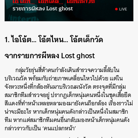
1.
ไอโอ้ต… โอ้ตไหน… โอ้ตเด็กวัด
จากรายการผีหลง Lost ghost
กลุ่มวัยรุ่นสี่ห้าคนกำลังเดินสำรวจความลี้ลับใน
บริเวณวัด พร้อมกับถ่ายภาพเคลื่อนไหวไปด้วย แต่ใน
จังหวะหนึ่งที่กล้องหันมาบริเวณผนังวัด ตรงจุดที่มีกลุ่ม
สมาชิกทีมสำรวจอยู่ ปรากฏเด็กหนุ่มคนหนึ่งในชุดเสื้อยืด
สีแดงที่ทำหน้าเหลอหลามองมายังคนถือกล้อง เรื่องราวไม่
น่าจะมีอะไร หากเด็กหนุ่มคนดังกล่าวเป็นหนึ่งในสมาชิก
ทีม หากแต่สมาชิกทีมคนอื่นกลับมองหน้าเด็กหนุ่มคนดัง
กล่าวราวกับเป็น ‘คนแปลกหน้า’