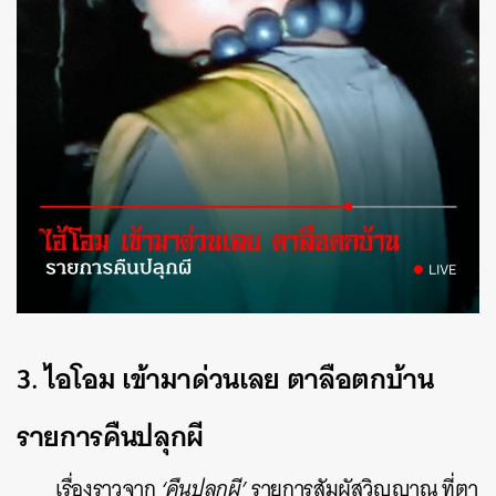
ค้นหา
SHARE
TWEET
LINE
EMAIL
3.
ไอโอม เข้ามาด่วนเลย ตาลือตกบ้าน
รายการคืนปลุกผี
เรื่องราวจาก
‘คืนปลุกผี’
รายการสัมผัสวิญญาณ ที่ตา