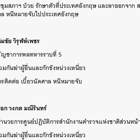
ชุมสภาฯ ป่วย รักษาตัวที่ประเทศอังกฤษ และลาออกจาก ส
SHARE
TWEET
LINE
EMAIL
ศาล หนีหมายจับไปประเทศอังกฤษ
ลิมชัย วิรุฬห์เพชร
้บัญชาการพลทหารราบที่ 5
 ร่วมกันฆ่าผู้อื่นและกักขังหน่วงเหนี่ยว
รติดต่อ เบี้ยวนัดศาล หนีหมายจับ
จเอก วงกต มณีรินทร์
้อำนวยการศูนย์ปฏิบัติการสำนักงานตำรวจแห่งชาติส่วนหน้
 ร่วมกันฆ่าผู้อื่นและกักขังหน่วงเหนี่ยว