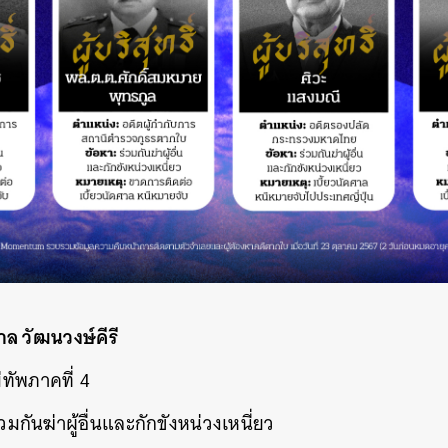
ศาล วัฒนวงษ์คีรี
่ทัพภาคที่ 4
 ร่วมกันฆ่าผู้อื่นและกักขังหน่วงเหนี่ยว
นหา