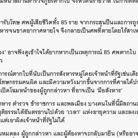
รมหน้าสถานีตำรวจภูธรตากใบ จังหวัดนราธิวาส ในการติดตา
มารับโทษ ศพผู้เสียชีวิตทั้ง 85 ราย จากกระสุนปืนและการถูก
รจนขาดอากาศหายใจ จึงกลายเป็นศพที่ตายโดยไร้สาเหต
’ อาจฟังดูเข้าใจได้ยากหากเป็นเหตุการณ์ 85 ศพตากใบ แต
้ว
การณ์ตากใบที่นับเป็นการสังหารหมู่โดยเจ้าหน้าที่รัฐเช่นเดีย
รโทษกรรมคนผิด และมีความหวังมากขึ้นจากการที่ศาลได้
ปิดโฉมหน้าของผู้ถูกกล่าวหา ที่อาจเป็น ‘มือสังหาร’
้งทหาร ตำรวจ ข้าราชการ และพลเมือง บางคนในที่นี้มีสถานะ
ยุติธรรมได้อันตรธานไปด้วย ‘เวลา’ แห่งอายุความ และลงเอ
ต่เอาผิดเจ้าหน้าที่รัฐไม่ได้
หมดลง ผู้ถูกกล่าวหา และผู้ต้องหาจะกลับมายืน (หรืออาจ