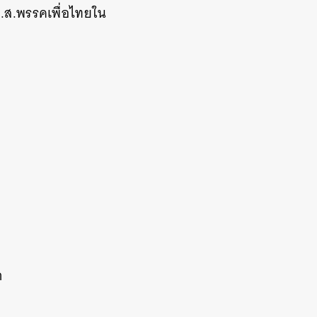
.ส.พรรคเพื่อไทยใน
า