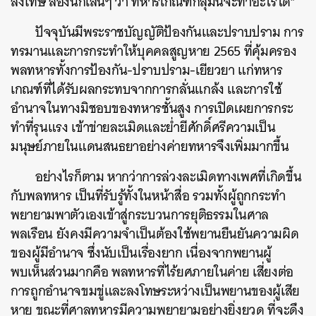
ลงโทษ ลองนึกเล่นๆ ว่า ทหารเกณฑ์กลุ่มนี้จะทำอะไรได้”
ปัจจุบันมีพระราชบัญญัติป้องกันและปราบปราม การ
ทรมานและการกระทำให้บุคคลสูญหาย 2565 ที่คุ้มครอง
พลทหารทั้งการป้องกัน-ปราบปราม-เยียวยา แก่ทหาร
เกณฑ์ที่ได้รับผลกระทบจากการกลั่นแกล้ง และการใช้
อำนาจในทางมิชอบของทหารชั้นสูง การเปิดเผยการกระ
ทำที่รุนแรง เข้าข่ายละเมิดและย่ำยีศักดิ์ศรีความเป็น
มนุษย์ภายในแดนสนธยาอย่างค่ายทหารจึงเพิ่มมากขึ้น
อย่างไรก็ตาม หากว่าการล่วงละเมิดทางเพศที่เกิดขึ้น
กับพลทหาร เป็นที่รับรู้ทั้งในหน้าสื่อ รวมทั้งผู้ถูกกระทำ
พยายามพาตัวเองเข้าสู่กระบวนการยุติธรรมในศาล
พลเรือน ยังคงมีความจำเป็นต้องใช้พยานยืนยันความผิด
ของผู้มีอำนาจ ซึ่งนับเป็นเรื่องยาก เนื่องจากพยานผู้
พบเห็นส่วนมากคือ พลทหารที่ไร้ยศภายในค่าย เสี่ยงต่อ
การถูกอำนาจขมขู่และลงโทษระหว่างเป็นพยานของผู้เสีย
หาย ขณะที่ศาลทหารมีความพยายามอย่างยิ่งยวด ที่จะดึง