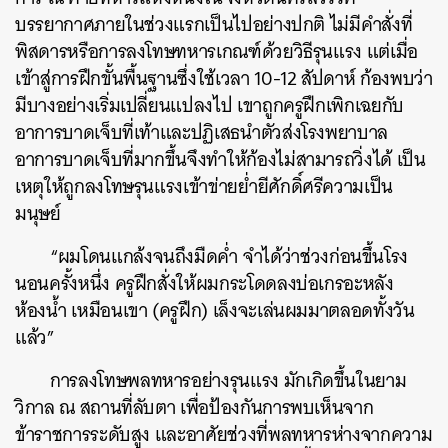
บรรยากาศภายในช่วงแรกเป็นไปอย่างปกติ ไม่มีคำสั่งที่
พิสดารหรือการลงโทษทหารเกณฑ์ด้วยวิธีรุนแรง แต่เมื่อ
เข้าสู่การฝึกขั้นพื้นฐานซึ่งใช้เวลา 10-12 สัปดาห์ ก้องพบว่า
มีบางอย่างเริ่มเปลี่ยนแปลงไป เขาถูกครูฝึกเพิกเฉยกับ
อาการบาดเจ็บที่เท้าและปฏิเสธนำตัวส่งโรงพยาบาล
อาการบาดเจ็บที่มากขึ้นจึงทำให้ก้องไม่สามารถวิ่งได้ เป็น
เหตุให้ถูกลงโทษรุนแรงเข้าข่ายย่ำยีศักดิ์ศรีความเป็น
มนุษย์
“ผมโดนแกล้งจนถึงมืดค่ำ จำได้ว่าช่วงก่อนขึ้นโรง
นอนครั้งหนึ่ง ครูฝึกสั่งให้ผมกระโดดลงบ่อเกรอะหลัง
ห้องน้ำ เหมือนเขา (ครูฝึก) เล็งจะเล่นผมมาตลอดทั้งวัน
แล้ว”
การลงโทษพลทหารอย่างรุนแรง มักเกิดขึ้นในยาม
วิกาล ณ สถานที่ลับตา เพื่อป้องกันการพบเห็นจาก
ข้าราชการระดับสูง และอาศัยช่วงที่พลทหารห่างจากความ