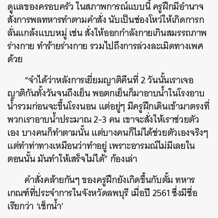
ดูแลของครอบครัว ในสภาพการณ์แบบนี้ ครูฝึกมีอำนาจ
สั่งการพลทหารทำตามคำสั่ง นับเป็นช่องโหว่ให้เกิดการก
ลั่นแกล้งแบบหมู่ เช่น สั่งให้ออกกำลังกายเกินสมรรถภาพ
ร่างกาย ทำร้ายร่างกาย รวมไปถึงการล่วงละเมิดทางเพศ
ด้วย
“จำได้ว่าหลังการเยี่ยมญาติคืนที่ 2 วันนั้นเราเจอ
ญาติกันทั้งวันจนถึงเย็น พอตกเย็นก็มาอาบน้ำในโรงอาบ
น้ำรวมก่อนจะขึ้นโรงนอน แต่อยู่ๆ มีครูฝึกเดินเข้ามาตรงที่
พวกเราอาบน้ำประมาณ 2-3 คน เขาจะสั่งให้เราช่วยตัว
เอง บางคนก็ทำตามนั้น แต่บางคนก็ไม่ได้ช่วยตัวเองจริงๆ
แต่ทำท่าทางเหมือนว่าทำอยู่ เพราะอารมณ์ไม่มีเลยใน
ตอนนั้น มันทำให้เสร็จไม่ได้” ก้องเล่า
คำสั่งคล้ายกันๆ ของครูฝึกยังเกิดขึ้นกับตั้ม ทหาร
เกณฑ์ที่ประจำการในจังหวัดลพบุรี เมื่อปี 2561 ซึ่งมีชื่อ
เรียกว่า ‘เช็กน้ำ’