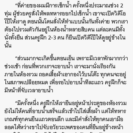
“ที่ค่ายของผมมีการเช็กน้ำ ครั้งหนึ่งประมาณช่วง 2
ทุ่ม ผู้ช่วยครูสั่งให้พลทหารออกไปเช็กน้ำ เขาจะเปิดวิดีโอ
โป๊ให้เราดู ตอนนั้นโดนสั่งให้ทำแบบนั้นกันทั้งค่าย พวกเรา
ต้องไปรวมตัวกันอยู่ในห้องน้ำหลายสิบคน แต่ละคนมีทั้ง
นั่งทั้งยืน ส่วนครูฝึก 2-3 คน ก็ยืนเปิดวีดีโป๊ให้ดูอยู่ข้างใน
นั้น
“ส่วนมากจะเกิดขึ้นตอนเย็น เพราะมีเวลาพักมากกว่า
ช่วงเช้า ก่อนที่พวกเราจะอาบน้ำ เราจะมานั่งเรียงกัน
ภายในห้องรวม ถอดเสื้อผ้าเอากองไว้บนโต๊ะ ทุกคนจะอยู่
ในสภาพเปลือยหมด เพื่อรอไปอาบน้ำทีละแถว ครูฝึกก็จะ
มีหน้าที่จับเวลาอาบน้ำ
“มีครั้งหนึ่ง ครูฝึกให้เรายืนอยู่หน้าประตูของห้องรวม
ยังไม่ให้คนที่อาบน้ำเสร็จแล้วเข้าไปใส่เสื้อผ้า แต่ให้ทหาร
เกณฑ์ทุกคนยืนแถวตอนลึก และมีคำสั่งให้ทุกคนเอามือ
ลอดใต้หว่างขาไปจับอวัยวะเพศของคนที่ยืนอยู่ข้างหน้า