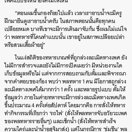
เพศแบบซึ่งหน้ายังคงมีให้เห็น
“ตอนผมขึ้นกองร้อยไปแล้ว เวลาเราอาบน้ำจะมีครู
ฝึกมายืนดูเราอาบน้ำครับ ในสภาพตอนนั้นคือทุกคน
เปลือยหมด บางทีเขาจะมีการเดินมาจับก้น ซึ่งผมไม่แน่ใจ
ว่า พลทหารที่โดนทำแบบนั้น เขาอยู่ในสภาพเปลือยเปล่า
หรือสวมเสื้อผ้าอยู่”
ในแง่สถิติของทหารเกณฑ์ที่ถูกล่วงละเมิดทางเพศ ยัง
ไม่มีการสำรวจและยังไม่มีการเปิดเผยว่า มีหน่วยงานใด
เก็บข้อมูลหรือไม่ แต่จากการสอบถามกับตั้มและพิจารณา
จากคำตอบของก้อง พบว่า พลทหาร 1 คน มีโอกาสถูกล่วง
ละเมิดทางเพศได้มากกว่า 1 ครั้ง และหลายรูปแบบ ตั้มให้
ข้อมูลว่า ภายในค่ายทหารจะมีการล่วงละเมิดทางเพศเกิด
ขึ้นประมาณ​ 4 ครั้งต่อสัปดาห์ โดยมากคือ การสั่งให้ทหาร
ทำกิจกรรมที่เรียกว่า ‘รถไฟ’ (สั่งให้พลทหารจับอวัยวะเพศ
ของพลทหารรายอื่นๆ) และเช็กน้ำ (สั่งให้ทหารสำเร็จ
ความใคร่และนำน้ำอสุจิมาส่ง) แต่ในกรณีการ ‘ข่มขืน’ พล