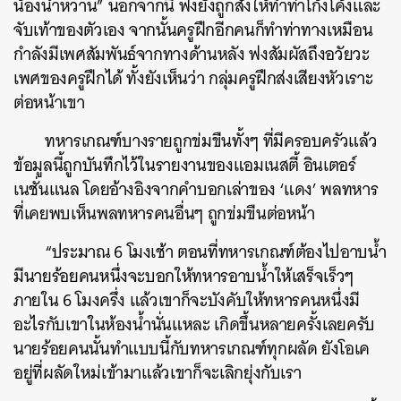
น้องน้ำหวาน” นอกจากนี้ ฟงยังถูกสั่งให้ทำท่าโก้งโค้งและ
จับเท้าของตัวเอง จากนั้นครูฝึกอีกคนก็ทำท่าทางเหมือน
กำลังมีเพศสัมพันธ์จากทางด้านหลัง ฟงสัมผัสถึงอวัยวะ
เพศของครูฝึกได้ ทั้งยังเห็นว่า กลุ่มครูฝึกส่งเสียงหัวเราะ
ต่อหน้าเขา
ทหารเกณฑ์บางรายถูกข่มขืนทั้งๆ ที่มีครอบครัวแล้ว
ข้อมูลนี้ถูกบันทึกไว้ในรายงานของแอมเนสตี้ อินเตอร์
เนชั่นแนล โดยอ้างอิงจากคำบอกเล่าของ ‘แดง’ พลทหาร
ที่เคยพบเห็นพลทหารคนอื่นๆ ถูกข่มขืนต่อหน้า
“ประมาณ 6 โมงเช้า ตอนที่ทหารเกณฑ์ต้องไปอาบน้ำ
มีนายร้อยคนหนึ่งจะบอกให้ทหารอาบน้ำให้เสร็จเร็วๆ
ภายใน 6 โมงครึ่ง แล้วเขาก็จะบังคับให้ทหารคนหนึ่งมี
อะไรกับเขาในห้องน้ำนั่นแหละ เกิดขึ้นหลายครั้งเลยครับ
นายร้อยคนนั้นทำแบบนี้กับทหารเกณฑ์ทุกผลัด ยังโอเค
อยู่ที่ผลัดใหม่เข้ามาแล้วเขาก็จะเลิกยุ่งกับเรา