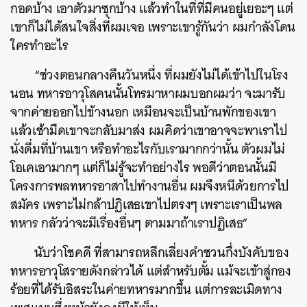
กอดบ้าง เอาตัวมาซุกบ้าง แล้วทำในที่ที่มีคนอยู่เยอะๆ แต่
เขาก็ไม่ได้สนใจสิ่งที่ผมเจอ เพราะเขารู้กันว่า ผมกำลังโดน
ใครทำอะไร
“ช่วงตอนกลางคืนวันหนึ่ง ที่ผมยังไม่ได้เข้าไปในโรง
นอน ทหารอาวุโสคนนั้นโทรมาหาผมบอกผมว่า จะมารับ
จากค่ายออกไปข้างนอก เหมือนจะเป็นบ้านพักของเขา
แล้วเช้ามืดเขาจะกลับมาส่ง ผมคิดว่าเขาอาจจะพาเราไป
นั่งดื่มที่บ้านเขา หรือทำอะไรกับเรามากกว่านั้น ตัวผมไม่
โอเคเอามากๆ แต่ก็ไม่รู้จะทำอย่างไร พอดีว่าตอนนั้นมี
โครงการพลทหารอาสาไปทำงานอื่น ผมจึงหนีด้วยการไป
สมัคร เพราะไม่กล้าปฏิเสธเขาไปตรงๆ เพราะเราเป็นพล
ทหาร กลัวว่าจะมีเรื่องอื่นๆ ตามมาถ้าเราปฏิเสธ”
นับว่าโชคดี ที่สามารถหลีกเลี่ยงคำชวนกึ่งบังคับของ
ทหารอาวุโสรายดังกล่าวได้ แต่สำหรับตั้ม แม้จะเข้าสู่กอง
ร้อยที่ได้รับอิสระในค่ายทหารมากขึ้น แต่การละเมิดทาง