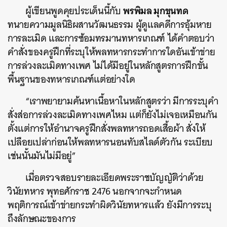
พรพิมล มุกขุนทด
ผู้เขียนพูดคุยประเด็นนี้กับ
ทนายความมูลนิธิผสานวัฒนธรรม ผู้ดูแลคดีการอุ้มหาย
การละเมิด และการซ้อมทรมานทหารเกณฑ์ ได้คำตอบว่า
คำสั่งของครูฝึกที่ระบุให้พลทหารกระทำการใดอันเข้าข่าย
การล่วงละเมิดทางเพศ ไม่ได้มีอยู่ในหลักสูตรการฝึกขั้น
พื้นฐานของทหารเกณฑ์แต่อย่างใด
“เราพยายามค้นหาเนื้อหาในหลักสูตรว่า มีการระบุคำ
สั่งส่อการล่วงละเมิดทางเพศไหม แต่ก็ยังไม่เจอเหมือนกัน
ค้นหา
ตั้งแต่การให้อำนาจครูฝึกสั่งพลทหารถอดเสื้อผ้า สั่งให้
SHARE
TWEET
LINE
EMAIL
เปลือยเปล่าก่อนให้พลทหารนอนทับสไลด์ตัวกัน ระเบียบ
เช่นนั้นมันไม่มีอยู่”
เมื่อตรวจสอบรายละเอียดพระราชบัญญัติว่าด้วย
วินัยทหาร พุทธศักราช 2476 นอกจากจะกำหนด
พฤติการณ์เข้าข่ายกระทำผิดวินัยทหารแล้ว ยังมีการระบุ
ถึงลักษณะของการ