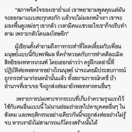
“สภาพจิตใจของเขาย่ำแย่ เขาพยายามพูดคุยแต่มัน
จะออกมาแบบตะกุกตะกัก แล้วจะไม่มองหน้าเรา เขาจะ
มองพื้นดูเหม่อๆ เขากลัว เวลามีคนแซวอะไรเขาก็จะรีบทำ
ตาม เพราะกลัวโดนลงโทษอีก”
ผู้เขียนตั้งคำถามถึงการกระทำที่โหดเหี้ยมกับเพื่อน
มนุษย์แบบนี้กับพรพิมล ที่คร่ำหวอดกับการทำคดีละเมิด
สิทธิของทหารเกณฑ์ โดยเธอกล่าวว่า ครูฝึกเหล่านี้ที่
ปฏิบัติต่อพลทหารอย่างไรมนุษย์ น่าจะเคยมีประสบการณ์
ถูกกระทำมาก่อนหน้านั้นแล้ว ทั้งสถานการณ์กดขี่ บ้า
อำนาจที่เขาเจอ จึงถูกส่งต่อมายังพลทหารคนอื่นๆ
เพราะการบ่มเพาะจากระบบที่เก็บงำความรุนแรงไว้
ใช้กับคนอื่นแบบนี้ ไม่นานย่อมถ่ายเทไปหาบุคคลอื่นๆ ใน
สังคม และพฤติกรรมอย่างเดียวกันนี้จะถูกส่งต่ออย่างไม่รู้
จบ หากเรายังไม่สามารถแก้โครงสร้างนั้นได้