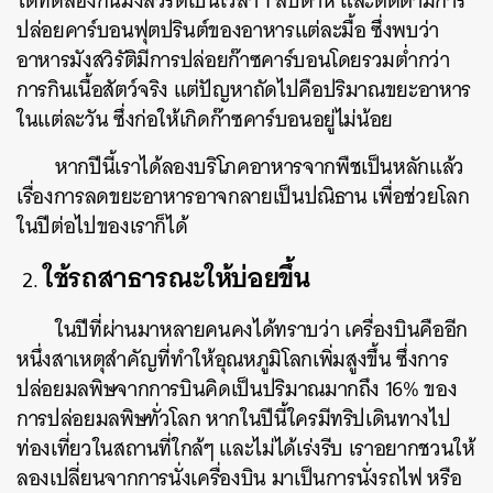
ได้ทดลองกินมังสวิรัติเป็นเวลา 1 สัปดาห์ และติดตามการ
ปล่อยคาร์บอนฟุตปรินต์ของอาหารแต่ละมื้อ ซึ่งพบว่า
อาหารมังสวิรัติมีการปล่อยก๊าซคาร์บอนโดยรวมต่ำกว่า
การกินเนื้อสัตว์จริง แต่ปัญหาถัดไปคือปริมาณขยะอาหาร
ในแต่ละวัน ซึ่งก่อให้เกิดก๊าซคาร์บอนอยู่ไม่น้อย
หากปีนี้เราได้ลองบริโภคอาหารจากพืชเป็นหลักแล้ว
เรื่องการลดขยะอาหารอาจกลายเป็นปณิธาน เพื่อช่วยโลก
ในปีต่อไปของเราก็ได้
ใช้รถสาธารณะให้บ่อยขึ้น
ในปีที่ผ่านมาหลายคนคงได้ทราบว่า เครื่องบินคืออีก
หนึ่งสาเหตุสำคัญที่ทำให้อุณหภูมิโลกเพิ่มสูงขึ้น ซึ่งการ
ปล่อยมลพิษจากการบินคิดเป็นปริมาณมากถึง 16% ของ
การปล่อยมลพิษทั่วโลก หากในปีนี้ใครมีทริปเดินทางไป
ท่องเที่ยวในสถานที่ใกล้ๆ และไม่ได้เร่งรีบ เราอยากชวนให้
ลองเปลี่ยนจากการนั่งเครื่องบิน มาเป็นการนั่งรถไฟ หรือ