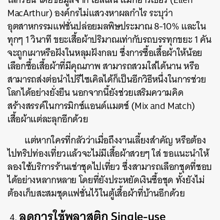
MacArthur) องค์กรไม่แสวงหาผลกำไร ระบุว่า
อุตสาหกรรมแฟชั่นปล่อยมลพิษประมาณ 8-10% และใน
ทุกๆ 1 วินาที ขยะเสื้อผ้าปริมาณเท่ากับรถบรรทุกขยะ 1 คัน
จะถูกเผาหรือฝังในหลุมฝังกลบ ซึ่งการซื้อเสื้อผ้าให้น้อย
เลือกซื้อเสื้อผ้าที่มีคุณภาพ สามารถสวมใส่ได้นาน หรือ
สามารถส่งต่อนำไปรีไซเคิลได้ก็เป็นอีกวิธีหนึ่งในการช่วย
ค้นหา
โลกได้อย่างยั่งยืน นอกจากนี้ยังช่วยเสริมความคิด
SHARE
TWEET
LINE
EMAIL
สร้างสรรค์ในการมิกซ์แอนด์แมตช์ (Mix and Match)
เสื้อผ้าแต่ละลุกอีกด้วย
แต่หากใครที่กลัวว่าเมื่อถึงงานเลี้ยงสำคัญ หรือต้อง
ไปทริปท่องเที่ยวแล้วจะไม่มีเสื้อผ้าสวยๆ ใส่ ขอแนะนำให้
ลองใช้บริการร้านเช่าชุดไปเที่ยว ซึ่งสามารถเลือกชุดที่ชอบ
ได้อย่างหลากหลาย โดยที่ยังประหยัดเงินซื้อชุด ทั้งยังไม่
ต้องเก็บสะสมชุดแฟชั่นไว้ในตู้เสื้อผ้าที่บ้านอีกด้วย
ลดการใช้พลาสติก Single-use