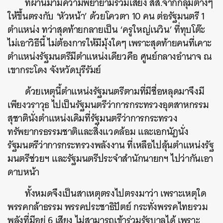
ที่ผ่านมามีความพยายามรวมเสียง สส.จากกลุ่มต่างๆ
ให้ขึ้นตรงกับ ‘หัวหน้า’ ด้วยโควตา 10 คน ต่อรัฐมนตรี 1
ตำแหน่ง ทว่าสุดท้ายกลายเป็น ‘ครูใหญ่เนวิน’ ที่ทุบโต๊ะ
ไม่เอาวิธีนี้ ไม่ต้องการให้มีมุ้งใดๆ เพราะสุดท้ายคนที่เคาะ
ตำแหน่งรัฐมนตรีมีตำแหน่งเดียวคือ ศูนย์กลางอำนาจ ณ
เขากระโดง จังหวัดบุรีรัมย์
ด้วยเหตุนี้ตำแหน่งรัฐมนตรีตามที่มีชื่อหลุดมาจึงมี
เพียงวราวุธ ไปเป็นรัฐมนตรีว่าการกระทรวงอุตสาหกรรม
สุชาตินั่งตำแหน่งเดิมที่รัฐมนตรีว่าการกระทรวง
ทรัพยากรธรรมชาติและสิ่งแวดล้อม และเอกนัฏนั่ง
รัฐมนตรีว่าการกระทรวงพลังงาน ที่เหลือไปลุ้นตำแหน่งรัฐ
มนตรีช่วยฯ และรัฐมนตรีประจำสำนักนายกฯ ไปว่ากันเอา
ดาบหน้า
ทั้งหมดจึงเป็นสาเหตุตรงไปตรงมาว่า เพราะเหตุใด
พรรคกล้าธรรม พรรคประชาธิปัตย์ กระทั่งพรรคไทยรวม
พลังที่มีอยู่ 6 เสียง ไม่สามารถเข้าร่วมรัฐบาลได้ เพราะ