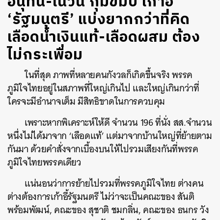
อนุทิน-เนวิน กุมขมับ เก้าอี้
‘รัฐมนตรี’ แบ่งยากกว่าที่คิด
เลือดน้ำเงินแท้-เลือดผสม ต้อง
ไม่กระเพื่อม
ในที่สุด ภาพที่หลายคนกังวลก็เกิดขึ้นจริง พรรค
ภูมิใจไทยอยู่ในสภาพที่ใหญ่เกินไป และใหญ่เกินกว่าที่
ใครจะมีอำนาจเต็ม มีสิทธิขาดในการควบคุม
เพราะหากพิเคราะห์ให้ดี จำนวน 196 ที่นั่ง สส.จำนวน
หนึ่งไม่ได้มาจาก ‘เลือดแท้’ แต่มาจากบ้านใหญ่ที่ย้ายตาม
กันมา ด้วยคำสั่งจากเบื้องบนให้ไปรวมเสียงกันที่พรรค
ภูมิใจไทยพรรคเดียว
แน่นอนว่าการย้ายไปรวมที่พรรคภูมิใจไทย ต่างคน
ต่างต้องการเก้าอี้รัฐมนตรี ไม่ว่าจะเป็นคณะของ สันติ
พร้อมพัฒน์, คณะของ สุชาติ ชมกลิ่น, คณะของ ธนกร วัง