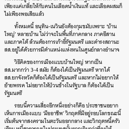
เพียงแค่เกลี่ยให้กับคนในเลือดน้ำเงินแท้ และเลือดผสมก็
ไม่เพียงพอเสียแล้ว
ค้นหา
ทั้งหมดนี้ อนุทิน-เนวินยังต้องกุมขมับเพราะ ‘บ้าน
ใหญ่’ หลายบ้าน ไม่ว่าจะในพื้นที่ภาคกลาง ภาคอีสาน
SHARE
TWEET
LINE
EMAIL
และภาคใต้ ล้วนต้องการเก้าอี้รัฐมนตรี และดำรงสถานะ
สส.อยู่ได้ด้วยการมีตำแหน่งแห่งหนในศูนย์กลางอำนาจ
วิธีคิดของการเมืองแบบบ้านใหญ่ หากเป็น
สส.มากกว่า 3-4 สมัย ก็ต้องได้เป็นรัฐมนตรี หากได้
สส.ยกจังหวัดก็ต้องได้เป็นรัฐมนตรี และหากไม่อยากให้
ย้ายพรรค ไม่อยากให้ป่วนข้างในรัฐบาล ก็ต้องได้เป็น
รัฐมนตรี
รอบนี้ความเสี่ยงอีกหนึ่งอย่างก็คือ ประชาชนอยาก
เห็นการเมืองแบบ ‘มืออาชีพ’ วิกฤตที่มีอยู่รอบโลกขณะนี้
เริ่มต้นจากสงครามในตะวันออกกลาง และวิกฤตหนี้ครัว
เรือน หนี้สาธารณะในประเทศนั้นยากเกินกว่าที่จะให้