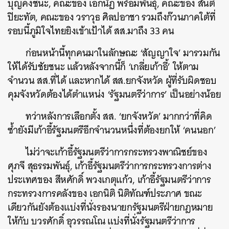
บุญคงชนะ, คณะของ เอกนัฏ พร้อมพันธุ์, คณะของ สันติ
ปิยะทัต, คณะของ วราวุธ ศิลปอาชา รวมถึงก๊วนภาคใต้ที่
รอบนี้ภูมิใจไทยยิงเข้าเป้าได้ สส.มาถึง 33 คน
ก่อนหน้านี้ทุกคนมาในลักษณะ ‘สัญญาใจ’ มารวมกัน
ให้ได้รับชัยชนะ แล้วหลังจากนี้ก็ ‘เกลี่ยเก้าอี้’ ให้ตาม
จำนวน สส.ที่ได้ และหากได้ สส.ยกจังหวัด ผู้ที่รับผิดชอบ
คุมจังหวัดต้องได้ตำแหน่ง ‘รัฐมนตรีว่าการ’ เป็นอย่างน้อย
ทว่าหลังการเลือกตั้ง สส. ‘ยกจังหวัด’ มากกว่าที่คิด
ซ้ำยังมีเก้าอี้รัฐมนตรีอีกจำนวนหนึ่งที่ต้องยกให้ ‘คนนอก’
ไม่ว่าจะเก้าอี้รัฐมนตรีว่าการกระทรวงพาณิชย์ของ
ศุภจี สุธรรมพันธุ์, เก้าอี้รัฐมนตรีว่าการกระทรวงการต่าง
ประเทศของ สีหศักดิ์ พวงเกตุแก้ว, เก้าอี้รัฐมนตรีว่าการ
กระทรวงการคลังของ เอกนิติ นิติทัณฑ์ประภาศ ขณะ
เดียวกันยังต้องแบ่งที่นั่งรองนายกรัฐมนตรีฝ่ายกฎหมาย
ให้กับ บวรศักดิ์ อุวรรณโณ แบ่งที่นั่งรัฐมนตรีว่าการ