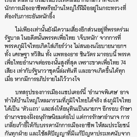
นักการเมืองอาชีพหรือบ้านใหญ่ไร้ฝีมืออยู่ในกระทรวงที่
ต้องรับภาระอันหนักอึ้ง
ไม่เพียงเท่านั้นยังมีความเสี่ยงอีกส่วนอยู่ที่พรรคร่วม
รัฐบาล ในอดีตนั้นพรรคเพื่อไทย ‘เจ็บหนัก’ จากการที่
พรรคภูมิใจไทยเกิดใส่เกียร์ว่าง ไม่สนองนโยบายนายกฯ
ทั้ง เศรษฐา ทวีสิน ทั้ง แพทองธาร ชินวัตร มารอบนี้ พรรค
เพื่อไทยอำนาจต่อรองนั้นสูงที่สุด เพราะขาดเพื่อไทย 74
เสียง เท่ากับรัฐนาวาชุดนี้ล่มทันที และอาจเกิดขึ้นได้ทุก
เมื่อ หากมีการอภิปรายไม่ไว้วางใจ
บทสรุปของการเมืองแชปเตอร์นี้ ‘อำนาจพิเศษ’ อาจ
ทำให้บ้านใหญ่ไหลมารวมที่ภูมิใจไทยได้จริง ส่งภูมิใจไทย
ได้เป็น ‘หัวแถว’ และส่งให้อนุทินเป็นนายกฯ อีกรอบ รักษา
อำนาจของฝั่งอนุรักษนิยมต่อไป แต่การรักษาอำนาจ การ
เกลี่ยเก้าอี้ให้กับบรรดานักการเมืองอาชีพ ให้สมประโยชน์
กันทุกฝ่าย และใช้สติปัญญาที่มีแก้ปัญหาประเทศนับจาก