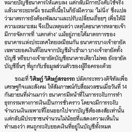
หมายบัญชีธนาคารให้แคบลง แต่กลับมีการบังคับใช้จริง
แล้วมาระยะหนึ่ง ขณะที่เนื้อในก็ยังมีความ ‘ไม่นิ่ง’ ซึ่งแปล
ว่ามาตรการยังต้องพัฒนาและปรับเปลี่ยนเรื่อยๆ เพื่อให้มี
ความเหมาะสม จึงเป็นเหตุผลว่า เหตุใดธนาคารหลายเจ้า
มีการจัดการที่ ‘แตกต่าง’ แม้อยู่ภายใต้มาตรการของ
ธนาคารแห่งประเทศไทยเหมือนกัน ธนาคารบางเจ้าอายัด
เฉพาะยอดเงินที่โอนจากบัญชีม้าเข้ามา บางเจ้าอายัดทั้ง
บัญชี หรือบางเจ้าอายัดบัญชีธนาคารเดียวไม่พอ ยังอายัด
บัญชีอื่นๆ ที่ผูกกับข้อมูลส่วนตัวของผู้ถือครองด้วย
วิศิษฏ์ วิศิษฏ์สรอรรถ
ขณะที่
ปลัดกระทรวงดิจิทัลเพื่อ
เศรษฐกิจและสังคม ให้สัมภาษณ์กับสื่อมวลชนเมื่อวันที่ 14
กันยายนที่ผ่านมาว่า ธนาคารมีหน้าที่ในการระงับการทำ
ธุรกรรมทางการเงินเป็นการชั่วคราว โดยจะมีการระงับ
จำนวนเงินเฉพาะที่โอนออกไปจากบัญชีต้องสงสัยเท่านั้น
แต่กลับมีประชาชนจำนวนไม่น้อยที่แสดงความเห็นใน
ทำนองว่า ตนถูกระงับยอดเงินที่อยู่ในบัญชีทั้งหมด