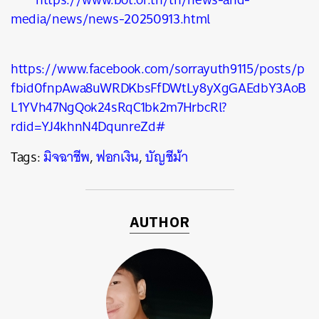
media/news/news-20250913.html
https://www.facebook.com/sorrayuth9115/posts/p
fbid0fnpAwa8uWRDKbsFfDWtLy8yXgGAEdbY3AoB
L1YVh47NgQok24sRqC1bk2m7HrbcRl?
rdid=YJ4khnN4DqunreZd#
Tags:
มิจฉาชีพ
,
ฟอกเงิน
,
บัญชีม้า
AUTHOR