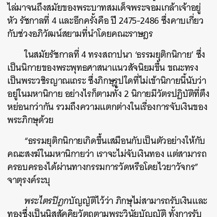
ไล่มาจนถึงสมัยของพระบาทสมเด็จพระจอมเกล้าเจ้าอยู่
หัว รัชกาลที่ 4 และอีกครั้งคือ ปี 2475-2486 ซึ่งคาบเกี่ยว
กับช่วงอภิวัฒน์สยามที่นำโดยคณะราษฎร
ในสมัยรัชกาลที่ 4 ทรงสถาปนา ‘ธรรมยุติกนิกาย’ ซึ่ง
เป็นนิกายของพระพุทธศาสนาแนวสัจนิยมขึ้น ขณะทรง
เป็นพระวชิรญาณเถระ ซึ่งภิกษุรูปใดที่ไม่เข้านิกายนี้นับว่า
อยู่ในมหานิกาย อย่างไรก็ตามทั้ง 2 นิกายมีวัตรปฏิบัติที่ตึง
หย่อนกว่ากัน รวมถึงความแตกต่างในเรื่องการจับเงินของ
พระภิกษุด้วย
“ธรรมยุติกนิกายเกิดขึ้นเสมือนกับเป็นตัวอย่างให้กับ
คณะสงฆ์ในมหานิกายว่า เราจะไม่จับเงินทอง แต่สามารถ
ครอบครองได้ผ่านทางกรรมการวัดหรือโดยไวยาวัจกร”
จาตุรงค์ระบุ
พระไตรปิฎก
บัญญัติไว้ว่า ภิกษุไม่สามารถรับเงินและ
ทองซึ่งเป็นนิสสัคคิยวัตถุตามพระวินัยบัญญัติ ทั้งการรับ