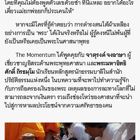
โดยที่คุณไม่ต้องพูดตัวเลขด้วยซ้ำ ทีนี้แหละ อยากได้อะไร
เดี๋ยวแม่ยกพ่อยกก็ประเคนให้”
หากจะมีใครที่รู้คำตอบว่า การดำรงตนใต้ผ้าเหลือง
อย่างการเป็น ‘พระ’ ได้เงินจริงหรือไม่ ผู้รู้คงหนีไม่พ้นผู้ที่
ยังเป็นหรือเคยเป็นพระในศาสนาพุทธ
จาตุรงค์ จงอาษา
The Momentum ได้พูดคุยกับ
ผู้
พระมหาอิทธิ
เชี่ยวชาญอิสระด้านพระพุทธศาสนา และ
ศักดิ์ ถิรธมฺโม
นักเรียนหลักสูตรนักธรรมบาลีในสำนัก
ปริยัติธรรมแห่งหนึ่ง ในบทความที่จะพาไปทำความรู้จัก
กับการถือครองเงินของพระ เหตุผลของการละทางโลกที่ไม่
สามารถละจากเงินตรา รวมถึงช่องโหว่ของศาสนาที่จะนำ
ไปสู่การหาผลประโยชน์จากความศรัทธาของคน