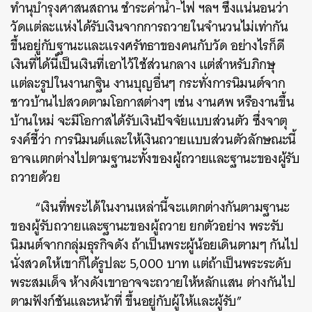
ทำนุบำรุงศาสนสถาน ชำระค่าน้ำ-ไฟ ฯลฯ ซึ่งแน่นอนว่า
วัดแต่ละแห่งได้รับเงินจากการถวายในจำนวนไม่เท่ากัน
ขึ้นอยู่กับฐานะและแรงศรัทธาของคนกับวัด อย่างไรก็ดี
เงินที่ได้นี้เป็นเงินที่เอาไว้ใช้ส่วนกลาง แต่สำหรับภิกษุ
แต่ละรูปในงานกฐิน งานบุญอื่นๆ กระทั่งการนิมนต์จาก
ชาวบ้านไปสวดตามโอกาสต่างๆ เช่น งานศพ หรืองานขึ้น
บ้านใหม่ จะมีโอกาสได้รับเงินปัจจัยแบบส่วนตัว ซึ่งจาตุ
รงค์ชี้ว่า การนิมนต์และให้เงินถวายแบบส่วนตัวลักษณะนี้
อาจแตกต่างไปตามฐานะทั้งของผู้ถวายและฐานะของผู้รับ
ถวายด้วย
“เงินที่พระได้ในงานเหล่านี้จะแตกต่างกันตามฐานะ
ของผู้รับถวายและฐานะของผู้ถวาย ยกตัวอย่าง พระรับ
นิมนต์จากกลุ่มธุรกิจดัง ถ้าเป็นพระผู้น้อยเดินตามๆ กันไป
นั่งสวดให้เขาก็ได้รูปละ 5,000 บาท แต่ถ้าเป็นพระระดับ
พระสมเด็จ ห้างดังเขาอาจจะถวายให้หลักแสน ต่างกันไป
ตามฟังก์ชันและหน้าที่ ขึ้นอยู่กับผู้ให้และผู้รับ”
ค้นหา