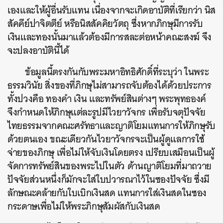
เองและให้ผู้อื่นรับแทน เนื่องจากจะเกิดอาบัติที่เรียกว่า นิส
สัคคีย์ปาจิตตีย์ หรือนิสสัคคิยวัตถุ ซึ่งหากภิกษุมีการรับ
เงินและทองนั้นมาแล้วต้องมีการสละต่อหน้าคณะสงฆ์ จึง
จะปลงอาบัตินี้ได้
ข้อมูลนี้ตรงกันกับพระมหาอิทธิศักดิ์ที่ระบุว่า ในพระ
ธรรมวินัย สิ่งของที่ภิกษุไม่สามารถจับต้องได้ด้วยประการ
ทั้งปวงคือ ทองคำ เงิน และทรัพย์สินต่างๆ พระพุทธองค์
จึงกำหนดให้ภิกษุแต่ละรูปมีไวยาวัจกร เพื่อรับจตุปัจจัย
ไทยธรรมจากคณะศรัทธาและญาติโยมแทนการให้ภิกษุรับ
ด้วยตนเอง ขณะเดียวกันไวยาวัจกรจะเป็นผู้ดูแลการใช้
จ่ายของภิกษุ เพื่อไม่ให้จับเงินโดยตรง เปรียบเสมือนเป็นผู้
จัดการทรัพย์สินของพระไปในตัว ด้านญาติโยมที่มาถวาย
ปัจจัยส่วนหนึ่งก็มักจะใส่ใบปวารณาไว้ในซองปัจจัย ซึ่งมี
ลักษณะคล้ายกับใบเบิกเงินสด แทนการใส่เงินสดในซอง
กระดาษเพื่อไม่ให้พระภิกษุสัมผัสกับเงินสด