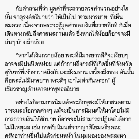
SHARE
TWEET
LINE
EMAIL
กับคำถามที่ว่า มูลค่าที่จะถวายควรคำนวณอย่างไร
นั้น จาตุรงค์อธิบายว่า ให้เป็นไป ‘ตามมารยาท’ ที่เห็น
สมควร เนื่องจากพระจะรู้มูลค่าของเงินที่ถวายอีกที ก็เมื่อ
เดินทางกลับถึงศาสนสถานแล้ว ซึ่งหากได้น้อยก็อาจจะมี
บ่นๆ บ้างเล็กน้อย
“หากได้เงินถวายน้อย พระที่มีมารยาทดีก็จะเงียบๆ
อาจจะมีบ่นนิดหน่อย แต่ถ้าถามถึงกรณีที่เกิดขึ้นที่จังหวัด
สุรินทร์ที่เจ้าอาวาสถึงกับเตะสังฆทาน เขวี้ยงสิ่งของ อันนั้น
คือพระไม่มีมารยาท พระดีๆ เขาไม่ทำกันหรอก” ผู้
เชี่ยวชาญด้านศาสนาพุทธอธิบาย
อย่างไรก็ตามการนิมนต์พระภิกษุสงฆ์ให้มาสวดตาม
วาระและโอกาสต่างๆ แม้จะเป็นการนิมนต์ให้มาโดยไม่มี
การถวายเงินให้สักบาท ก็อาจจะไม่สามารถปฏิเสธได้หาก
ไม่มีเหตุผล เช่น การรับนิมนต์จากญาติโยมหรือคณะ
ศรัทธาท่านอื่นไปแล้วก่อนหน้า ในมุมมองของพระมหา