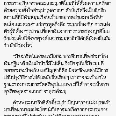
การถวายเงิน จากคณะและญาติโยมที่ให้ด้วยความศรัทธา
ด้วยความตั้งใจทำนุบำรุงศาสนา ดังนั้นวัดจึงเป็นอีกอีก
สถานที่ที่มีเงินหมุนเวียนเข้ามาอย่างสม่ำเสมอ สิ่งที่น่า
สนใจและควรค่าแก่การพูดถึงคือ ‘ระบบป้องกัน’ การแฝง
ตัวผู้ที่ต้องการบวช เพื่อหาเงินจากการถวายของญาติโยม
ซึ่งประเด็นนี้ทั้งจาตุรงค์และพระมหาอิทธิศักดิ์ยังคงยืนยัน
ว่า ยังมีช่องโหว่
“มิจฉาชีพในศาสนามีเยอะ บางทีบวชเพื่อเข้ามาโกง
เงินกฐิน หรือเงินผ้าป่าก็มีให้เห็น ซึ่งปัจจุบันก็มีระบบที่
พยายามจะป้องกัน แต่ปัญหาก็คือ มิจฉาชีพเหล่านี้มีการ
ปรับปรุงวิธีการให้ทันสมัยขึ้นเรื่อยๆ เขาอาจจะเข้ามาใน
ฐานะของกรรมการวัดหรือรูปแบบพระก็ได้ เราจะเห็นการ
ทุจริตอยู่หลายแบบ” จาตุรงค์ระบุ
ด้านพระมหาอิทธิศักดิ์ระบุว่า ปัญหาการแฝงบวชเข้า
มาเพื่อมาหาผลประโยชน์กับศาสนาเกิดจากกระบวนการ