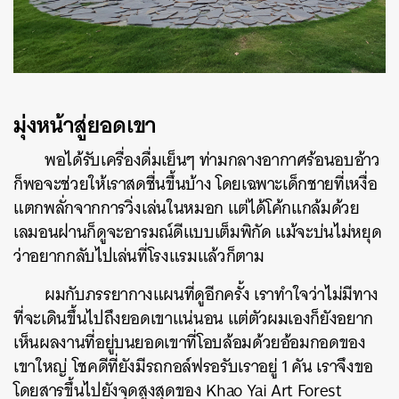
มุ่งหน้าสู่ยอดเขา
พอได้รับเครื่องดื่มเย็นๆ ท่ามกลางอากาศร้อนอบอ้าว
ก็พอจะช่วยให้เราสดชื่นขึ้นบ้าง โดยเฉพาะเด็กชายที่เหงื่อ
แตกพลั่กจากการวิ่งเล่นในหมอก แต่ได้โค้กแกล้มด้วย
เลมอนฝานก็ดูจะอารมณ์ดีแบบเต็มพิกัด แม้จะบ่นไม่หยุด
ค้นหา
ว่าอยากกลับไปเล่นที่โรงแรมแล้วก็ตาม
SHARE
TWEET
LINE
EMAIL
ผมกับภรรยากางแผนที่ดูอีกครั้ง เราทำใจว่าไม่มีทาง
ที่จะเดินขึ้นไปถึงยอดเขาแน่นอน แต่ตัวผมเองก็ยังอยาก
เห็นผลงานที่อยู่บนยอดเขาที่โอบล้อมด้วยอ้อมกอดของ
เขาใหญ่ โชคดีที่ยังมีรถกอล์ฟรอรับเราอยู่ 1 คัน เราจึงขอ
โดยสารขึ้นไปยังจุดสูงสุดของ Khao Yai Art Forest