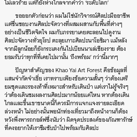
ไม่เลวร้าย แต่ก็ยังห่างไกลจากคำว่า ‘ระดับโลก’
ขอออกตัวก่อนว่า ผมไม่ใช่นักวิจารณ์ศิลปะมืออาชีพ
แต่ชื่นชอบงานศิลปะจัดวางที่ผสมผสานกับพื้นที่ต่างๆ
อย่างเป็นชีวิตจิตใจ ผมกับภรรยาเคยตะลอนไปดูงาน
ศิลปะจัดวางทั่วยุโรป ตะลุยเกาะศิลปะนาโอชิมา แม้หลัง
จากมีลูกน้อยก็ยังกระเตงกันไปเบียนนาเล่เชียงราย ต้อง
ยอมรับว่าทุกที่ที่เคยไปมานั้น ‘ถึงพร้อม’ กว่านี้มากๆ
ปัญหาสำคัญของ Khao Yai Art Forest คือข้อมูลที่
แสนจำกัดจำเขี่ย เราทราบเพียงข้อความสั้นๆ ว่าต้องเตรี
ยมชุดและรองเท้าที่เหมาะสำหรับเดินป่า แต่เราไม่รู้จริงๆ
ว่าต้องเดินชมผลงานศิลปะมากน้อยแค่ไหน หากต้องเดิน
ไกลและขึ้นเขาขนาดนี้ก็ควรมีการแจกแจงรายละเอียด
ล่วงหน้า ไม่อย่างนั้นพอนักท่องเที่ยวมาถึงหน้างานก็ต้อง
หวังพึ่งพารถกอล์ฟซึ่งนับว่า ผิดจุดประสงค์ของภัณฑารักษ์
ที่คงอยากให้เราซึมซับป่าไปพร้อมกับศิลปะ