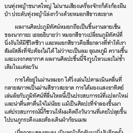
บนทุ่งหญ้าขนาดใหญ่ ไม่นานเสียงเครื่องจักรก็ดังก้องผืน
ป่า ประดับทุ่งหญ้าโล่งกว้างด้วยหมอกสีขาวสะอาด
ผลงานศิลปะภูมิทัศน์หมอกถือเป็นชิ้นงานลายเซ็น
ของนากายะ เธออธิบายว่า หมอกสีขาวเปลี่ยนภูมิทัศน์ที่
นิ่งงันให้มีชีวิตชีวา และหมอกสีขาวคือสื่อกลางที่ทำให้เรา
สัมผัสสิ่งที่จับต้องไม่ได้ ไม่ว่าจะเป็นลม อุณหภูมิ ความชื้น
และแรงกดอากาศ ผลงานศิลปะชิ้นนี้จึงวูบไหวและไม่ซ้ำ
เดิมในแต่ละวัน
การได้อยู่ในม่านหมอก ได้วิ่งเล่นไปตามเนินคลื่นที่
กลายสภาพเป็นม่านสีขาวสะอาด การได้มองแสงอาทิตย์
เล่นล้อกับภูมิทัศน์ที่ลื่นไหลนี้เป็นประสบการณ์ที่แปลกใหม่
และน่าตื่นตาตื่นใจไม่น้อย แม้เป็นศิลปะที่จำลองขึ้นมา
แต่ประสบการณ์นี้ก็ชวนให้ผมคิดถึงวันวานที่เคยไปลุยขึ้น
ไปบนภูกระดึงและต้องเดินฝ่าก้อนเมฆ
เมื่อการแสดงจบลง เนินหญ้าก็กลับมานิ่งงันอีกครั้ง