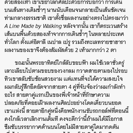
ด้วยสองเท้า เขาเขย่าโลกศิลปะด้วยการบอกว่า การเดิน
บนเส้นทางเดิมซ้ำๆ นานนับเดือนจนกลายเป็นเส้นชัดเจน
ท่ามกลางธรรมชาติ เขาตั้งชื่อผลงานอย่างตรงไปตรงมาว่า
A Line Made by Walking
หลังจากนั้น เขาก็ตระเวนสร้าง
เส้นบนพื้นด้วยสองเท้าจากการเดินซ้ำๆ ในหลายประเทศ
ทั่วโลก ตั้งแต่อิตาลี เนปาล เปรู รวมถึงทะเลทรายซาฮารา
ผลงานของเขาจึงต้องสัมผัสด้วย 2 เท้ามากกว่า 2 ตา
ขณะนั้นพระอาทิตย์ใกล้ลับขอบฟ้า ผมใช้เวลาชั่วครู่
เลาะเลียบไปตามขอบของวงกลม กวาดสายตามองไปรอบ
ทิวเขาสลับซับซ้อนสวยงาม แต่แทนที่จะได้ความสงบใจ
ผมกลับรู้สึกอึดอัดจากสายตา 4 คู่ที่จับจ้องว่าผมกำลังทำ
อะไร สายตาคู่แรกเป็นของพี่เจ้าหน้าที่รักษาความ
ปลอดภัยที่คอยเฝ้าผลงานศิลปะอย่างโดดเดี่ยวบนยอด
เขาแห่งนี้ สายตาอีกคู่หนึ่งคือพนักงานขับรถกอล์ฟที่ตอนนี้
คงใกล้เวลาเลิกงานเต็มที คงจะดีกว่านี้ถ้าผมได้มีโอกาส
ซึมซับบรรยากาศด้านบนโดยไม่มีสายตาคู่ใดมากดดัน