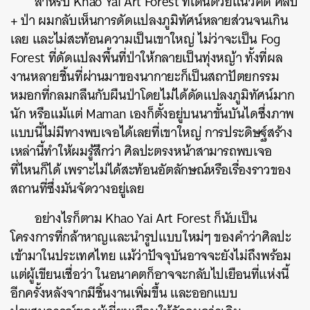
สำหรับ Khao Yai Art Forest ที่เดินด้วยแนวคิด ศิลป์
+ ป่า ผมกลับเห็นการดัดแปลงภูมิทัศน์หลายส่วนจนเกิน
เลย และไม่สะท้อนความเป็นเขาใหญ่ ไม่ว่าจะเป็น Fog
Forest ที่ดัดแปลงพื้นที่ป่าให้กลายเป็นทุ่งหญ้า ทั้งที่ผล
งานหลายชิ้นที่ผ่านมาของนากายะก็เป็นสถาปัตยกรรม
หมอกที่กลมกลืนกับผืนป่าโดยไม่ได้ดัดแปลงภูมิทัศน์มาก
นัก หรือแม้แต่ Maman เองก็ตั้งอยู่บนนาขั้นบันไดซึ่งภาพ
แบบนี้ไม่มีทางพบเจอได้เลยที่เขาใหญ่ การประดิษฐ์สร้าง
เหล่านี้ทำให้ผมรู้สึกว่า ศิลปะตรงหน้าสามารถพบเจอ
ที่ไหนก็ได้ เพราะไม่ได้สะท้อนอัตลักษณ์หรือเรื่องราวของ
สถานที่ซึ่งมันจัดวางอยู่เลย
อย่างไรก็ตาม Khao Yai Art Forest ก็นับเป็น
โครงการที่กล้าหาญและนำรูปแบบใหม่ๆ ของคำว่าศิลปะ
เข้ามาในประเทศไทย แม้ว่าปัจจุบันอาจจะยังไม่ถึงพร้อม
แต่ผู้เขียนเชื่อว่า ในอนาคตก็อาจจะกลับไปเยือนที่แห่งนี้
อีกครั้งหลังจากมีชิ้นงานเพิ่มขึ้น และออกแบบ