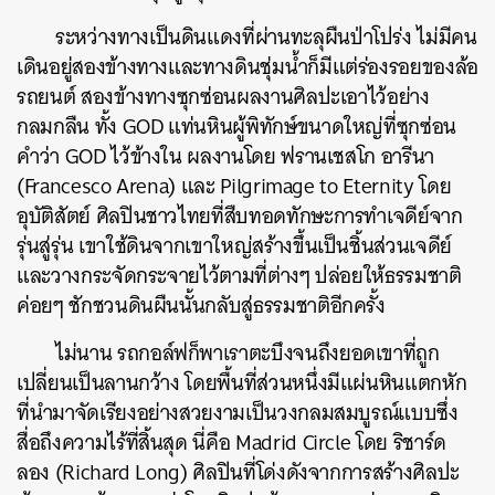
ระหว่างทางเป็นดินแดงที่ผ่านทะลุผืนป่าโปร่ง ไม่มีคน
เดินอยู่สองข้างทางและทางดินชุ่มน้ำก็มีแต่ร่องรอยของล้อ
รถยนต์ สองข้างทางซุกซ่อนผลงานศิลปะเอาไว้อย่าง
กลมกลืน ทั้ง GOD แท่นหินผู้พิทักษ์ขนาดใหญ่ที่ซุกซ่อน
คำว่า GOD ไว้ข้างใน ผลงานโดย ฟรานเชสโก อารีนา
(Francesco Arena) และ Pilgrimage to Eternity โดย
อุบัติสัตย์ ศิลปินชาวไทยที่สืบทอดทักษะการทำเจดีย์จาก
รุ่นสู่รุ่น เขาใช้ดินจากเขาใหญ่สร้างขึ้นเป็นชิ้นส่วนเจดีย์
และวางกระจัดกระจายไว้ตามที่ต่างๆ ปล่อยให้ธรรมชาติ
ค่อยๆ ชักชวนดินผืนนั้นกลับสู่ธรรมชาติอีกครั้ง
ไม่นาน รถกอล์ฟก็พาเราตะบึงจนถึงยอดเขาที่ถูก
เปลี่ยนเป็นลานกว้าง โดยพื้นที่ส่วนหนึ่งมีแผ่นหินแตกหัก
ที่นำมาจัดเรียงอย่างสวยงามเป็นวงกลมสมบูรณ์แบบซึ่ง
สื่อถึงความไร้ที่สิ้นสุด นี่คือ Madrid Circle โดย ริชาร์ด
ลอง (Richard Long) ศิลปินที่โด่งดังจากการสร้างศิลปะ