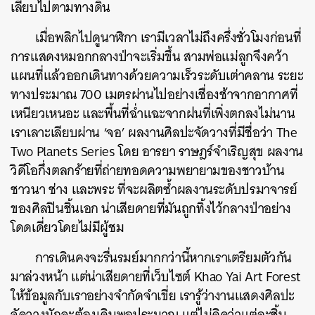
เลียบไปตามทางดิน
เมื่อพลิกไปดูนาฬิกา เรามีเวลาไม่ถึงครึ่งชั่วโมงก่อนที่
การแสดงหมอกกลางป่าจะเริ่มขึ้น สามพ่อแม่ลูกจึงคว้า
แผนที่แล้วออกเดินทางด้วยความเร็วระดับเต่าคลาน ระยะ
ทางประมาณ 700 เมตรผ่านไปอย่างเชื่องช้าจากอากาศที่
เหนียวเหนอะ และพื้นที่ฉ่ำแฉะจากฝนที่เพิ่งตกลงไม่นาน
เราเลาะเลียบผ่าน ‘จอ’ ผลงานศิลปะจัดวางที่มีชื่อว่า The
Two Planets Series โดย อารยา ราษฎร์จำเริญสุข ผลงาน
วิดีโอกึ่งตลกร้ายที่ถ่ายทอดความพยายามของชาวบ้าน
ชาวนา ช่าง และพระ ที่จะผลิตซ้ำผลงานระดับปรมาจารย์
ของศิลปินชิ้นเอก น่าเสียดายที่มันถูกทิ้งไว้กลางป่าอย่าง
โดดเดี่ยวโดยไม่มีผู้ชม
การเดินคงจะรื่นรมย์มากกว่านี้หากเราเตรียมตัวกัน
มาล่วงหน้า แต่น่าเสียดายที่เว็บไซต์ Khao Yai Art Forest
ให้ข้อมูลกับเราอย่างจำกัดจำเขี่ย เรารู้ว่างานแสดงศิลปะ
จัดวางมักจะต้องเดินพอประมาณ แต่ไม่คิดว่าแต่ละชิ้น